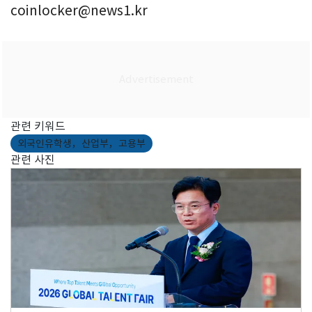
coinlocker@news1.kr
관련 키워드
외국인유학생，산업부，고용부
관련 사진