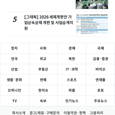
[그래픽] 2026 세제개편안 가
5
업상속공제 개편 및 사업승계지
원
정치
사회
경제
국제
전국
외교
북한
금융·증권
산업
부동산
IT·과학
바이오
생활·문화
연예
스포츠
연재물
오피니언
핫이슈
피플
포토
TV
속보
인기뉴스
주요뉴스
회사소개
광고/제휴·구매문의
이용약관·정책
고충처리