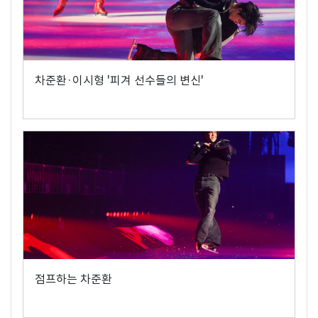
차준환·이시형 '피겨 선수들의 변신'
점프하는 차준환