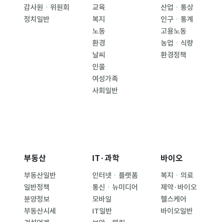
감사원ㆍ위원회
교육
산업ㆍ통상
정치일반
복지
인구ㆍ통계
노동
고용노동
환경
농업ㆍ식량
날씨
환경정책
인물
여성가족
사회일반
부동산
IT·과학
바이오
부동산일반
인터넷ㆍ플랫폼
복지ㆍ의료
일반정책
통신ㆍ뉴미디어
제약·바이오
분양정보
모바일
헬스케어
부동산시세
IT일반
바이오일반