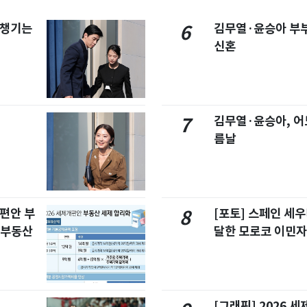
 챙기는
김무열·윤승아 부부
6
신혼
김무열·윤승아, 어
7
름날
개편안 부
[포토] 스페인 세우
8
합부동산
달한 모로코 이민
[그래픽] 2026 