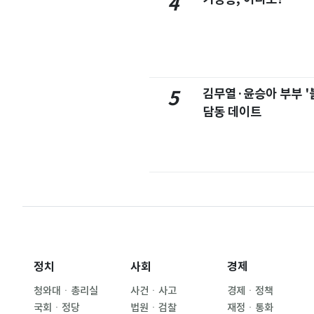
4
김무열·윤승아 부부 '
5
담동 데이트
정치
사회
경제
청와대ㆍ총리실
사건ㆍ사고
경제ㆍ정책
국회ㆍ정당
법원ㆍ검찰
재정ㆍ통화