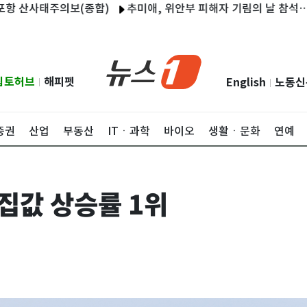
사태주의보(종합)
추미애, 위안부 피해자 기림의 날 참석…"국제적 
립토허브
해피펫
English
노동신
|
|
증권
산업
부동산
ITㆍ과학
바이오
생활ㆍ문화
연예
집값 상승률 1위