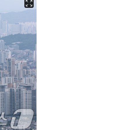
서울
30
℃
부산
30
℃
대구
29
℃
인천
33
℃
광주
33
℃
대전
27
℃
울산
29
℃
강릉
21
℃
제주
29
℃