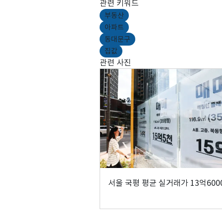
관련 키워드
부동산
아파트
동대문구
집값
관련 사진
서울 국평 평균 실거래가 13억60