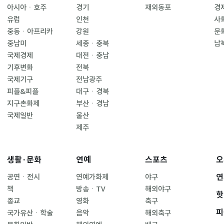
아시아ㆍ호주
경기
재외동포
경
유럽
인천
사
중동ㆍ아프리카
강원
문
중남미
세종ㆍ충북
남
국제경제
대전ㆍ충남
기후변화
전북
국제기구
전남광주
피플&피플
대구ㆍ경북
지구촌화제
부산ㆍ경남
국제일반
울산
제주
생활·문화
연예
스포츠
오
연
공연ㆍ전시
연예가화제
야구
책
방송ㆍTV
해외야구
핫
종교
영화
축구
피
국가유산ㆍ학술
음악
해외축구