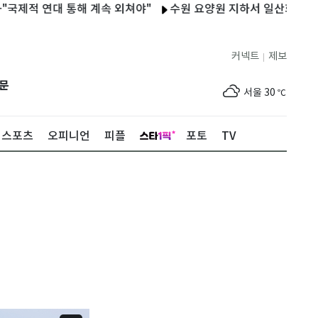
연대 통해 계속 외쳐야"
수원 요양원 지하서 일산화탄소 누출…5
커넥트
제보
|
제주
29
℃
문
서울
30
℃
부산
30
℃
스포츠
오피니언
피플
포토
TV
대구
29
℃
인천
33
℃
광주
33
℃
대전
27
℃
울산
29
℃
강릉
21
℃
제주
29
℃