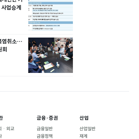
 사업승계
 폭염취소…
원회
한
금융·증권
산업
치ㆍ외교
금융일반
산업일반
사
금융정책
재계