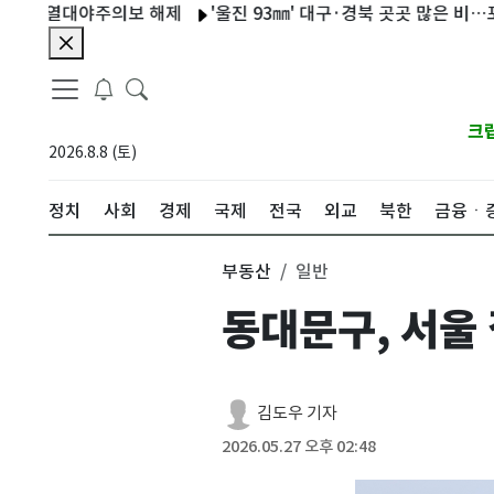
열대야주의보 해제
'울진 93㎜' 대구·경북 곳곳 많은 비…포항 산
크
2026.8.8 (토)
정치
사회
경제
국제
전국
외교
북한
금융ㆍ
부동산
일반
동대문구, 서울 
김도우 기자
2026.05.27 오후 02:48