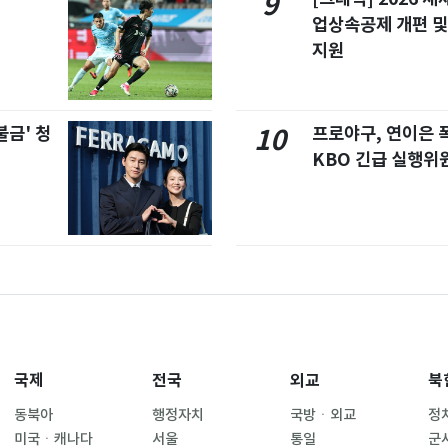
9
업상속공제 개편 및
지원
불금' 청
프로야구, 연이은
10
KBO 긴급 실행위
국제
전국
외교
북
동북아
행정자치
국방ㆍ외교
정
미국ㆍ캐나다
서울
통일
군