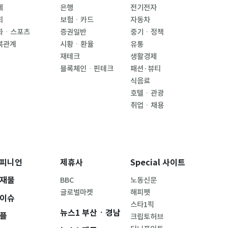
제
은행
전기전자
회
보험ㆍ카드
자동차
화ㆍ스포츠
증권일반
중기ㆍ정책
북관계
시황ㆍ환율
유통
재테크
생활경제
블록체인ㆍ핀테크
패션·뷰티
식음료
호텔ㆍ관광
취업ㆍ채용
피니언
제휴사
Special 사이트
재물
BBC
노동신문
글로벌마켓
해피펫
이슈
스타1픽
뉴스1 부산ㆍ경남
플
크립토허브