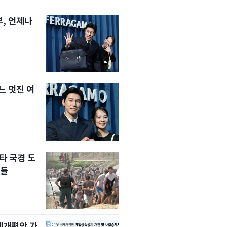
, 언제나
느 멋진 여
타 국경 도
자들
세제개편안 가