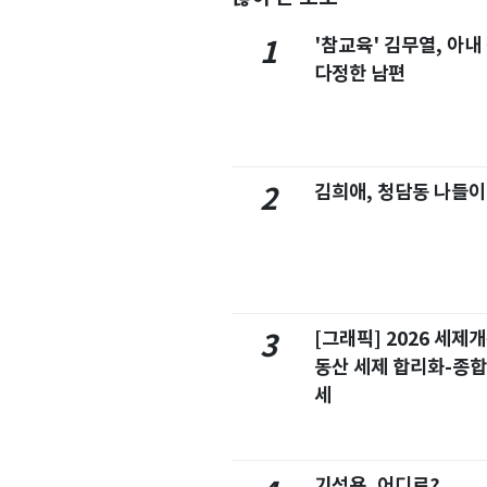
'참교육' 김무열, 아내
1
다정한 남편
김희애, 청담동 나들이
2
[그래픽] 2026 세제
3
동산 세제 합리화-종
세
기성용, 어디로?