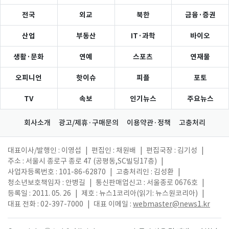
전국
외교
북한
금융·증권
산업
부동산
IT·과학
바이오
생활·문화
연예
스포츠
연재물
오피니언
핫이슈
피플
포토
TV
속보
인기뉴스
주요뉴스
회사소개
광고/제휴·구매문의
이용약관·정책
고충처리
대표이사/발행인 : 이영섭
|
편집인 : 채원배
|
편집국장 : 김기성
|
주소 : 서울시 종로구 종로 47 (공평동,SC빌딩17층)
|
사업자등록번호 : 101-86-62870
|
고충처리인 : 김성환
|
청소년보호책임자 : 안병길
|
통신판매업신고 : 서울종로 0676호
|
등록일 : 2011. 05. 26
|
제호 : 뉴스1코리아(읽기: 뉴스원코리아)
|
대표 전화 : 02-397-7000
|
대표 이메일 :
webmaster@news1.kr