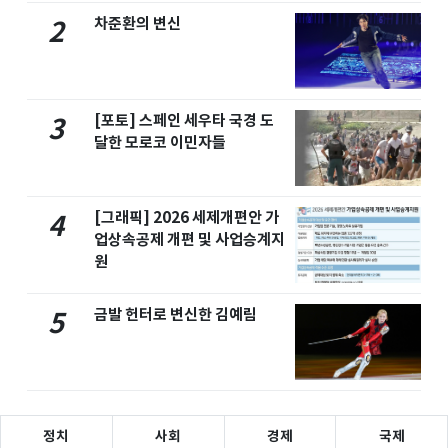
차준환의 변신
2
[포토] 스페인 세우타 국경 도
3
달한 모로코 이민자들
[그래픽] 2026 세제개편안 가
4
업상속공제 개편 및 사업승계지
원
금발 헌터로 변신한 김예림
5
정치
사회
경제
국제