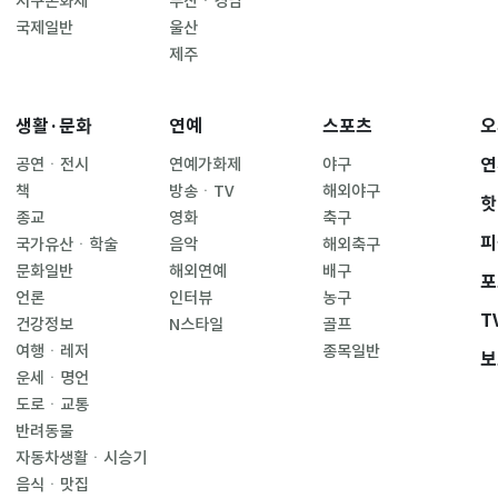
지구촌화제
부산ㆍ경남
국제일반
울산
제주
생활·문화
연예
스포츠
오
연
공연ㆍ전시
연예가화제
야구
책
방송ㆍTV
해외야구
핫
종교
영화
축구
피
국가유산ㆍ학술
음악
해외축구
문화일반
해외연예
배구
포
언론
인터뷰
농구
T
건강정보
N스타일
골프
여행ㆍ레저
종목일반
보
운세ㆍ명언
도로ㆍ교통
반려동물
자동차생활ㆍ시승기
음식ㆍ맛집