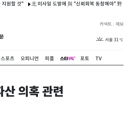
것"
北 미사일 도발에 與 "신뢰회복 동참해야" 野 "정부 굴종태도
커넥트
제보
|
제주
28
℃
문
서울
31
℃
부산
28
℃
스포츠
오피니언
피플
포토
TV
대구
30
℃
인천
30
℃
자산 의혹 관련
광주
28
℃
대전
31
℃
울산
27
℃
강릉
25
℃
제주
28
℃