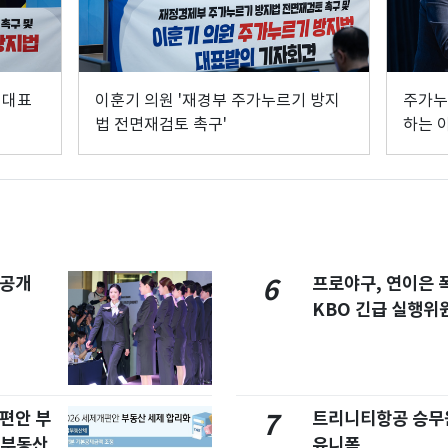
 대표
이훈기 의원 '재경부 주가누르기 방지
주가누
법 전면재검토 촉구'
하는 
 공개
프로야구, 연이은
6
KBO 긴급 실행위
개편안 부
트리니티항공 승무
7
합부동산
유니폼