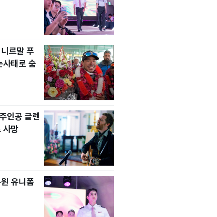
 니르말 푸
눈사태로 숨
' 주인공 글렌
 사망
무원 유니폼