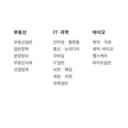
부동산
IT·과학
바이오
부동산일반
인터넷ㆍ플랫폼
복지ㆍ의료
일반정책
통신ㆍ뉴미디어
제약·바이오
분양정보
모바일
헬스케어
부동산시세
IT일반
바이오일반
건설업계
보안ㆍ해킹
게임ㆍ리뷰
과학일반