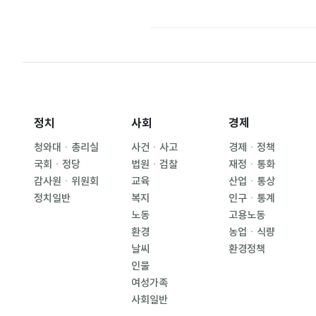
정치
사회
경제
청와대ㆍ총리실
사건ㆍ사고
경제ㆍ정책
국회ㆍ정당
법원ㆍ검찰
재정ㆍ통화
감사원ㆍ위원회
교육
산업ㆍ통상
정치일반
복지
인구ㆍ통계
노동
고용노동
환경
농업ㆍ식량
날씨
환경정책
인물
여성가족
사회일반