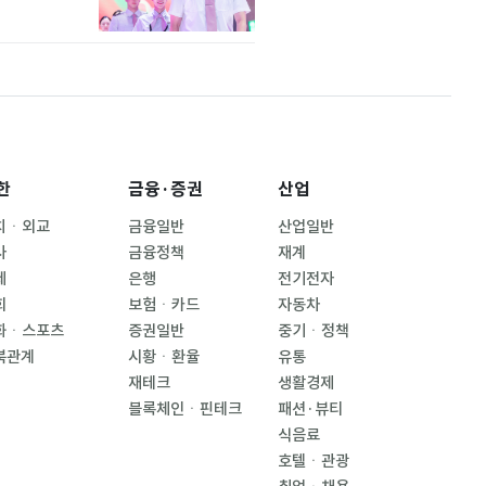
한
금융·증권
산업
치ㆍ외교
금융일반
산업일반
사
금융정책
재계
제
은행
전기전자
회
보험ㆍ카드
자동차
화ㆍ스포츠
증권일반
중기ㆍ정책
북관계
시황ㆍ환율
유통
재테크
생활경제
블록체인ㆍ핀테크
패션·뷰티
식음료
호텔ㆍ관광