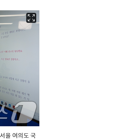
서울
31
℃
부산
28
℃
대구
30
℃
인천
30
℃
광주
28
℃
대전
31
℃
울산
27
℃
강릉
25
℃
제주
28
℃
 서울 여의도 국