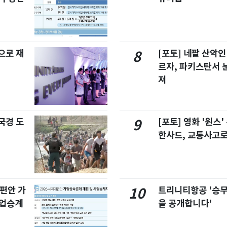
으로 재
[포토] 네팔 산악인
8
르자, 파키스탄서 
져
국경 도
[포토] 영화 '원스
9
한사드, 교통사고로
개편안 가
트리니티항공 '승
10
사업승계
을 공개합니다'