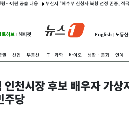
란 공습 대응
부산시 "해수부 신청사 북항 선정 존중, 적극 지원할 
립토허브
해피펫
English
노동신
|
|
증권
산업
부동산
ITㆍ과학
바이오
생활ㆍ문화
연예
 인천시장 후보 배우자 가상
민주당