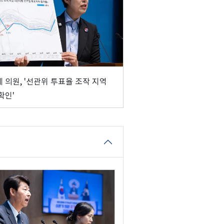
 의원, '선관위 투표율 조작 지역
확인'