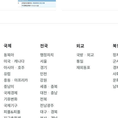
국제
전국
외교
북
동북아
행정자치
국방ㆍ외교
정
미국ㆍ캐나다
서울
통일
군
아시아ㆍ호주
경기
재외동포
경
유럽
인천
사
중동ㆍ아프리카
강원
문
중남미
세종ㆍ충북
남
국제경제
대전ㆍ충남
기후변화
전북
국제기구
전남광주
피플&피플
대구ㆍ경북