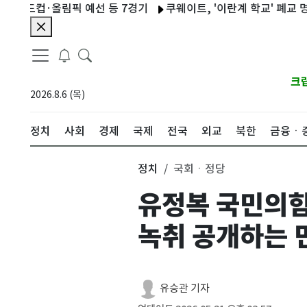
컵·올림픽 예선 등 7경기
쿠웨이트, '이란계 학교' 폐교 명령…이
크
2026.8.6 (목)
정치
사회
경제
국제
전국
외교
북한
금융ㆍ
정치
국회ㆍ정당
유정복 국민의힘
녹취 공개하는 
유승관 기자