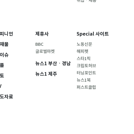
취업ㆍ채용
피니언
제휴사
Special 사이트
재물
BBC
노동신문
글로벌마켓
해피펫
이슈
스타1픽
뉴스1 부산ㆍ경남
플
크립토허브
터닝포인트
뉴스1 제주
토
뉴스1북
V
퍼스트클럽
도자료