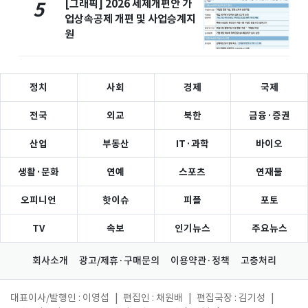
[그래픽] 2026 세제개편안 가
5
업상속공제 개편 및 사업승계지
원
정치
사회
경제
국제
전국
외교
북한
금융·증권
산업
부동산
IT·과학
바이오
생활·문화
연예
스포츠
연재물
오피니언
핫이슈
피플
포토
TV
속보
인기뉴스
주요뉴스
회사소개
광고/제휴·구매문의
이용약관·정책
고충처리
대표이사/발행인 : 이영섭
|
편집인 : 채원배
|
편집국장 : 김기성
|