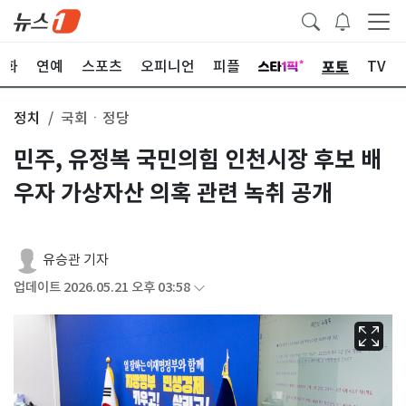
포토
문화
연예
스포츠
오피니언
피플
TV
정치
국회ㆍ정당
민주, 유정복 국민의힘 인천시장 후보 배
우자 가상자산 의혹 관련 녹취 공개
유승관 기자
업데이트 2026.05.21 오후 03:58