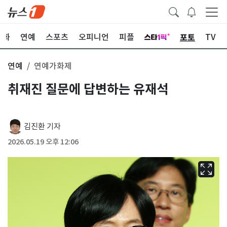
포토
문화
연예
스포츠
오피니언
피플
TV
연예
연예가화제
취재진 질문에 답변하는 유재석
김진환 기자
2026.05.19 오후 12:06