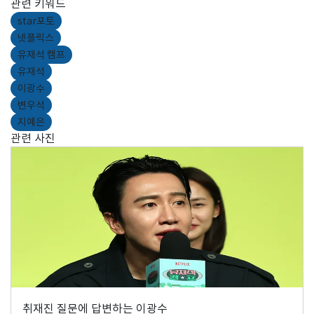
관련 키워드
star포토
넷플릭스
유재석 캠프
유재석
이광수
변우석
지예은
관련 사진
취재진 질문에 답변하는 이광수