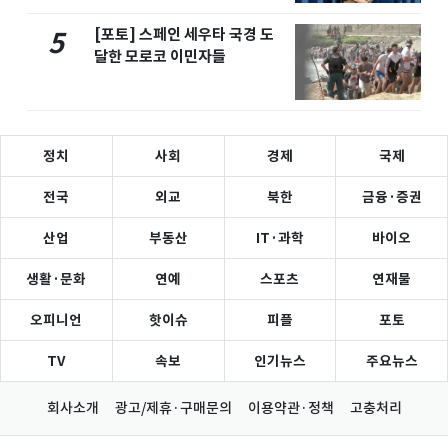
[포토] 스페인 세우타 국경 도
5
달한 모로코 이민자들
정치
사회
경제
국제
전국
외교
북한
금융·증권
산업
부동산
IT·과학
바이오
생활·문화
연예
스포츠
연재물
오피니언
핫이슈
피플
포토
TV
속보
인기뉴스
주요뉴스
회사소개
광고/제휴·구매문의
이용약관·정책
고충처리