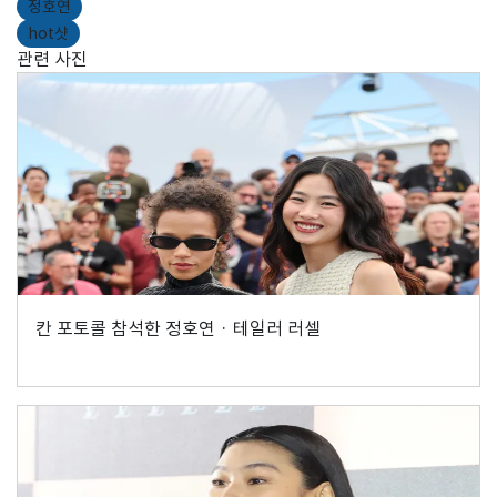
정호연
hot샷
관련 사진
칸 포토콜 참석한 정호연 · 테일러 러셀