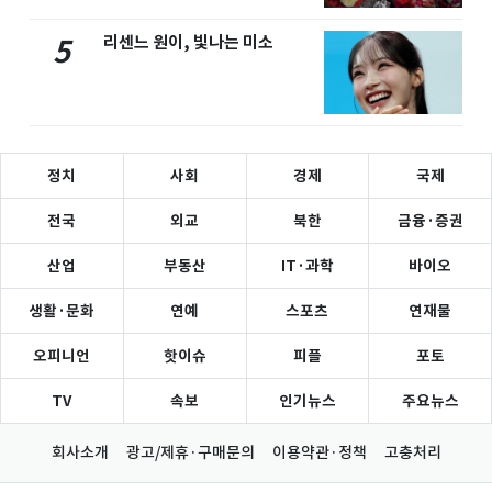
리센느 원이, 빛나는 미소
5
정치
사회
경제
국제
전국
외교
북한
금융·증권
산업
부동산
IT·과학
바이오
생활·문화
연예
스포츠
연재물
오피니언
핫이슈
피플
포토
TV
속보
인기뉴스
주요뉴스
회사소개
광고/제휴·구매문의
이용약관·정책
고충처리