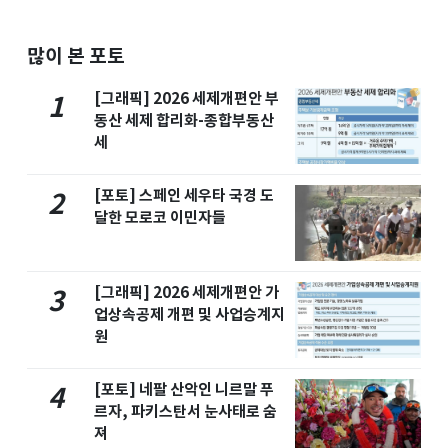
많이 본 포토
[그래픽] 2026 세제개편안 부
1
동산 세제 합리화-종합부동산
세
[포토] 스페인 세우타 국경 도
2
달한 모로코 이민자들
[그래픽] 2026 세제개편안 가
3
업상속공제 개편 및 사업승계지
원
[포토] 네팔 산악인 니르말 푸
4
르자, 파키스탄서 눈사태로 숨
져