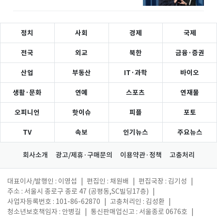
정치
사회
경제
국제
전국
외교
북한
금융·증권
산업
부동산
IT·과학
바이오
생활·문화
연예
스포츠
연재물
오피니언
핫이슈
피플
포토
TV
속보
인기뉴스
주요뉴스
회사소개
광고/제휴·구매문의
이용약관·정책
고충처리
대표이사/발행인 : 이영섭
|
편집인 : 채원배
|
편집국장 : 김기성
|
주소 : 서울시 종로구 종로 47 (공평동,SC빌딩17층)
|
사업자등록번호 : 101-86-62870
|
고충처리인 : 김성환
|
청소년보호책임자 : 안병길
|
통신판매업신고 : 서울종로 0676호
|