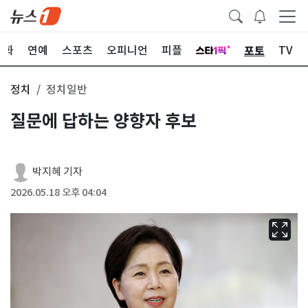
포토
문화
연예
스포츠
오피니언
피플
TV
정치
정치일반
질문에 답하는 양향자 후보
박지혜 기자
2026.05.18 오후 04:04