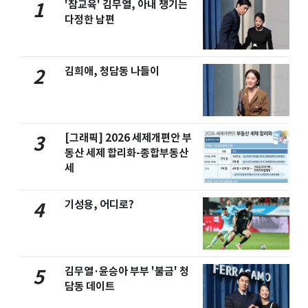
'참교육' 김무열, 아내 챙기는
1
다정한 남편
김희애, 청담동 나들이
2
[그래픽] 2026 세제개편안 부
3
동산 세제 합리화-종합부동산
세
기성용, 어디로?
4
김무열·윤승아 부부 '불금' 청
5
담동 데이트