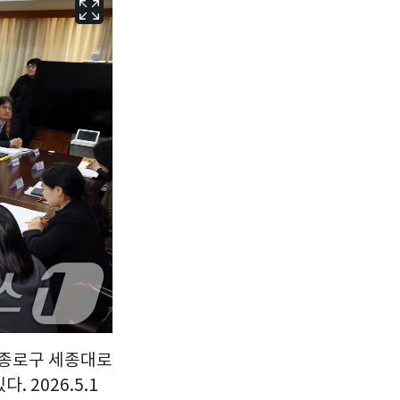
서울
24
℃
부산
27
℃
대구
27
℃
인천
25
℃
광주
27
℃
대전
27
℃
울산
26
℃
강릉
20
℃
제주
26
℃
울 종로구 세종대로
 2026.5.1