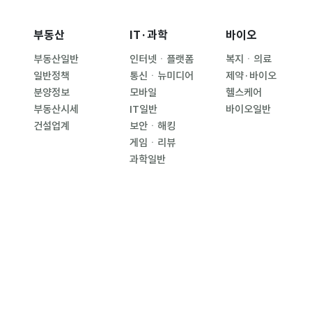
부동산
IT·과학
바이오
부동산일반
인터넷ㆍ플랫폼
복지ㆍ의료
일반정책
통신ㆍ뉴미디어
제약·바이오
분양정보
모바일
헬스케어
부동산시세
IT일반
바이오일반
건설업계
보안ㆍ해킹
게임ㆍ리뷰
과학일반