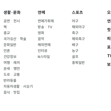
생활·문화
연예
스포츠
오
연
공연ㆍ전시
연예가화제
야구
책
방송ㆍTV
해외야구
핫
종교
영화
축구
피
국가유산ㆍ학술
음악
해외축구
문화일반
해외연예
배구
포
언론
인터뷰
농구
T
건강정보
N스타일
골프
여행ㆍ레저
종목일반
보
운세ㆍ명언
도로ㆍ교통
반려동물
자동차생활ㆍ시승기
음식ㆍ맛집