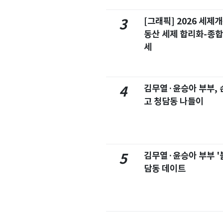
[그래픽] 2026 세제
3
동산 세제 합리화-종
세
김무열·윤승아 부부, 손
4
고 청담동 나들이
김무열·윤승아 부부 '
5
담동 데이트