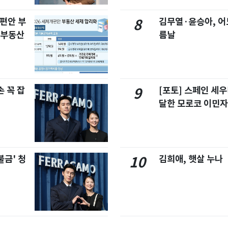
개편안 부
김무열·윤승아, 어
8
합부동산
름날
 꼭 잡
[포토] 스페인 세우
9
달한 모로코 이민
불금' 청
김희애, 햇살 누나
10