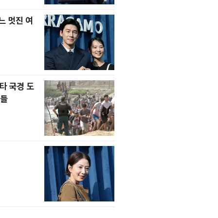
느 멋진 여
타 국경 도
자들