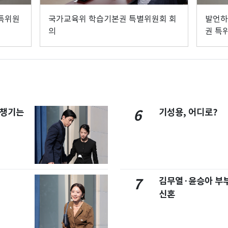
특위원
국가교육위 학습기본권 특별위원회 회
발언하
의
권 특
 챙기는
기성용, 어디로?
6
김무열·윤승아 부부
7
신혼