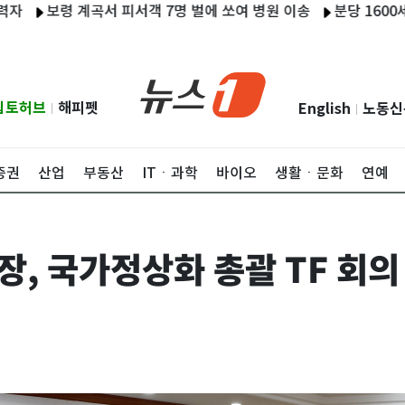
보령 계곡서 피서객 7명 벌에 쏘여 병원 이송
분당 1600세대 아
립토허브
해피펫
English
노동신
|
|
증권
산업
부동산
ITㆍ과학
바이오
생활ㆍ문화
연예
, 국가정상화 총괄 TF 회의