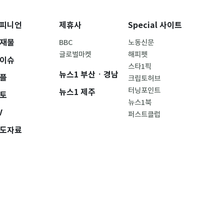
피니언
제휴사
Special 사이트
재물
BBC
노동신문
글로벌마켓
해피펫
이슈
스타1픽
뉴스1 부산ㆍ경남
플
크립토허브
터닝포인트
뉴스1 제주
토
뉴스1북
V
퍼스트클럽
도자료