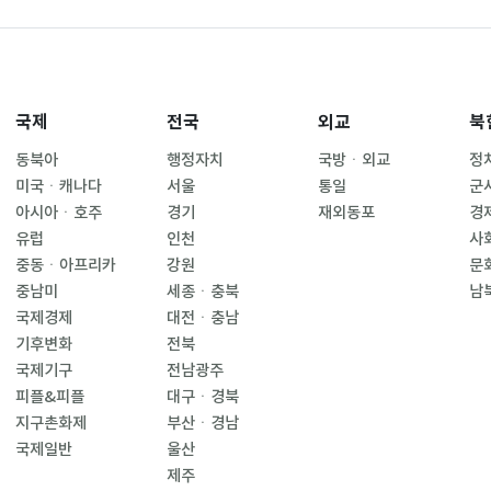
국제
전국
외교
북
동북아
행정자치
국방ㆍ외교
정
미국ㆍ캐나다
서울
통일
군
아시아ㆍ호주
경기
재외동포
경
유럽
인천
사
중동ㆍ아프리카
강원
문
중남미
세종ㆍ충북
남
국제경제
대전ㆍ충남
기후변화
전북
국제기구
전남광주
피플&피플
대구ㆍ경북
지구촌화제
부산ㆍ경남
국제일반
울산
제주