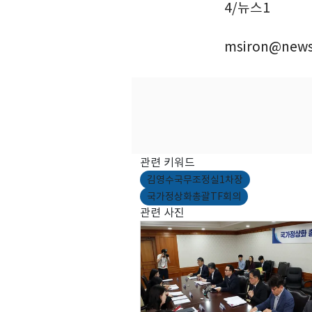
4/뉴스1
msiron@news
관련 키워드
김영수국무조정실1차장
국가정상화총괄TF회의
관련 사진