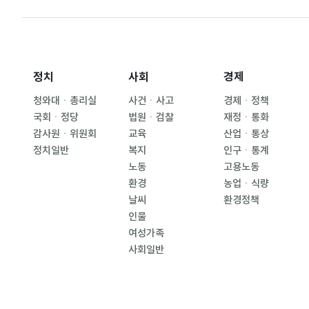
정치
사회
경제
청와대ㆍ총리실
사건ㆍ사고
경제ㆍ정책
국회ㆍ정당
법원ㆍ검찰
재정ㆍ통화
감사원ㆍ위원회
교육
산업ㆍ통상
정치일반
복지
인구ㆍ통계
노동
고용노동
환경
농업ㆍ식량
날씨
환경정책
인물
여성가족
사회일반