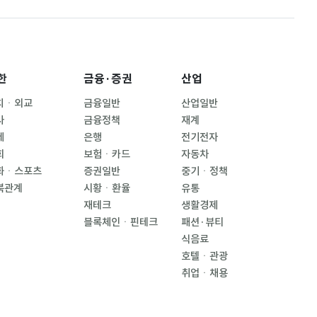
한
금융·증권
산업
치ㆍ외교
금융일반
산업일반
사
금융정책
재계
제
은행
전기전자
회
보험ㆍ카드
자동차
화ㆍ스포츠
증권일반
중기ㆍ정책
북관계
시황ㆍ환율
유통
재테크
생활경제
블록체인ㆍ핀테크
패션·뷰티
식음료
호텔ㆍ관광
취업ㆍ채용