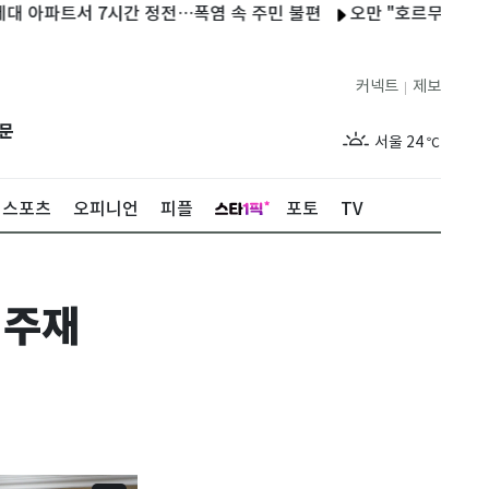
파트서 7시간 정전…폭염 속 주민 불편
오만 "호르무즈 협상 긍정적
커넥트
제보
|
제주
26
℃
문
서울
24
℃
부산
27
℃
스포츠
오피니언
피플
포토
TV
대구
27
℃
인천
25
℃
 주재
광주
27
℃
대전
27
℃
울산
26
℃
강릉
20
℃
제주
26
℃