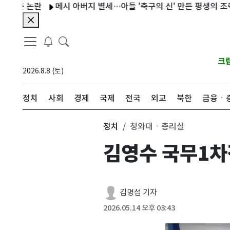
논란
메시 아버지 별세…아들 '축구의 신' 만든 평생의 조력자
크
2026.8.8 (토)
정치
사회
경제
국제
전국
외교
북한
금융ㆍ
정치
청와대ㆍ총리실
김영수 국무1차장
김명섭 기자
2026.05.14 오후 03:43