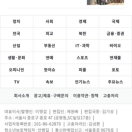
정치
사회
경제
국제
전국
외교
북한
금융·증권
산업
부동산
IT·과학
바이오
생활·문화
연예
스포츠
연재물
오피니언
핫이슈
피플
포토
TV
속보
인기뉴스
주요뉴스
회사소개
광고/제휴·구매문의
이용약관·정책
고충처리
대표이사/발행인 : 이영섭
|
편집인 : 채원배
|
편집국장 : 김기성
|
주소 : 서울시 종로구 종로 47 (공평동,SC빌딩17층)
|
사업자등록번호 : 101-86-62870
|
고충처리인 : 김성환
|
청소년보호책임자 : 안병길
|
통신판매업신고 : 서울종로 0676호
|