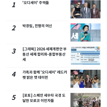
'오디세이' 주역들
1
박경림, 진행의 여신
2
[그래픽] 2026 세제개편안 부
3
동산 세제 합리화-종합부동산
세
가족과 함께 '오디세이' 레드카
4
펫 밝은 맷 데이먼
[포토] 스페인 세우타 국경 도
5
달한 모로코 이민자들