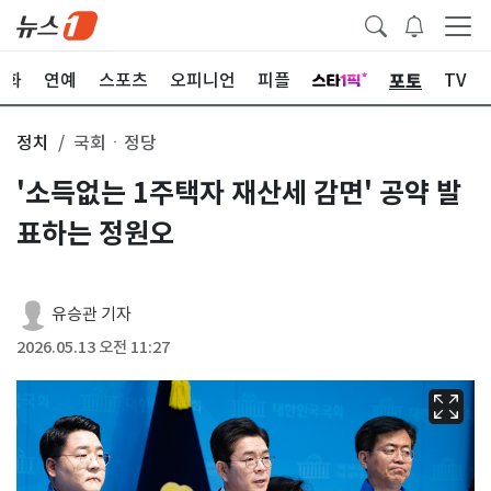
포토
문화
연예
스포츠
오피니언
피플
TV
정치
국회ㆍ정당
'소득없는 1주택자 재산세 감면' 공약 발
표하는 정원오
유승관 기자
2026.05.13 오전 11:27