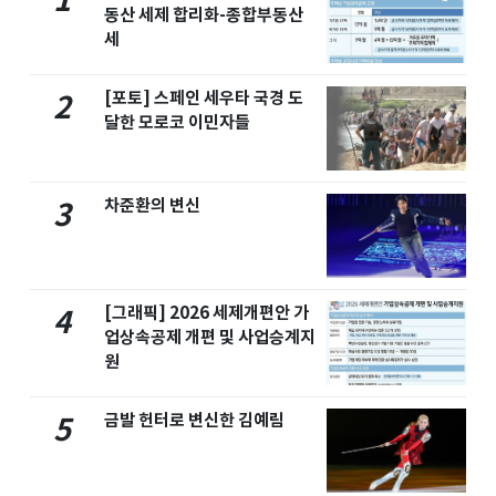
1
동산 세제 합리화-종합부동산
세
[포토] 스페인 세우타 국경 도
2
달한 모로코 이민자들
차준환의 변신
3
[그래픽] 2026 세제개편안 가
4
업상속공제 개편 및 사업승계지
원
금발 헌터로 변신한 김예림
5