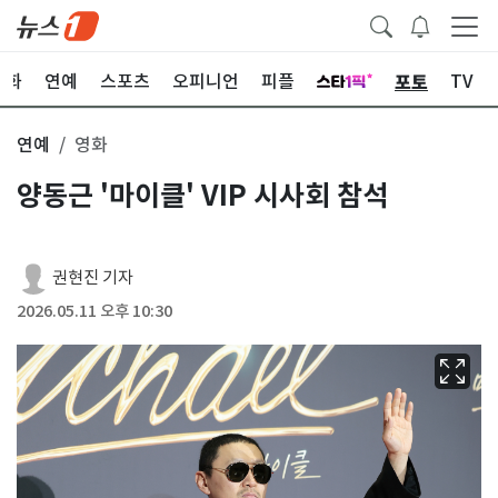
포토
문화
연예
스포츠
오피니언
피플
TV
연예
영화
양동근 '마이클' VIP 시사회 참석
권현진 기자
2026.05.11 오후 10:30