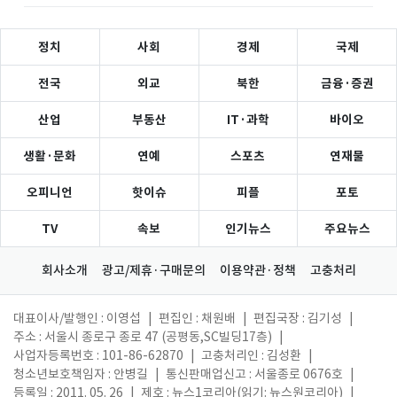
정치
사회
경제
국제
전국
외교
북한
금융·증권
산업
부동산
IT·과학
바이오
생활·문화
연예
스포츠
연재물
오피니언
핫이슈
피플
포토
TV
속보
인기뉴스
주요뉴스
회사소개
광고/제휴·구매문의
이용약관·정책
고충처리
대표이사/발행인 : 이영섭
|
편집인 : 채원배
|
편집국장 : 김기성
|
주소 : 서울시 종로구 종로 47 (공평동,SC빌딩17층)
|
사업자등록번호 : 101-86-62870
|
고충처리인 : 김성환
|
청소년보호책임자 : 안병길
|
통신판매업신고 : 서울종로 0676호
|
등록일 : 2011. 05. 26
|
제호 : 뉴스1코리아(읽기: 뉴스원코리아)
|