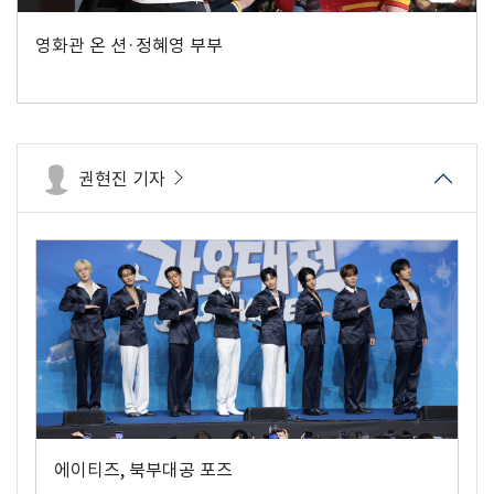
영화관 온 션·정혜영 부부
권현진 기자
에이티즈, 북부대공 포즈