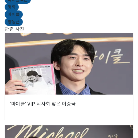
영화
마이클
양동근
관련 사진
'마이클' VIP 시사회 찾은 이승국