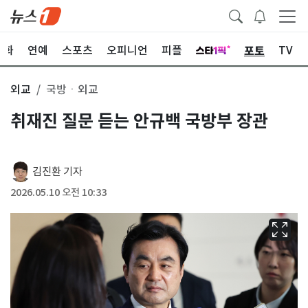
포토
문화
연예
스포츠
오피니언
피플
TV
외교
국방ㆍ외교
취재진 질문 듣는 안규백 국방부 장관
김진환 기자
2026.05.10 오전 10:33