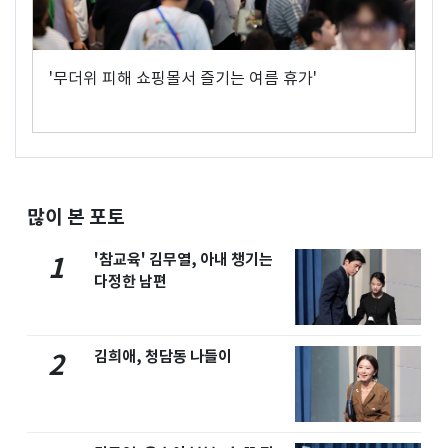
'무더위 피해 쇼핑몰서 즐기는 여름 휴가'
많이 본 포토
'참교육' 김무열, 아내 챙기는
1
다정한 남편
김희애, 청담동 나들이
2