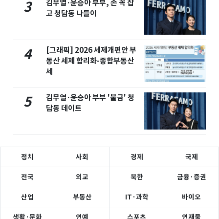
김무열·윤승아 부부, 손 꼭 잡
3
고 청담동 나들이
[그래픽] 2026 세제개편안 부
4
동산 세제 합리화-종합부동산
세
김무열·윤승아 부부 '불금' 청
5
담동 데이트
정치
사회
경제
국제
전국
외교
북한
금융·증권
산업
부동산
IT·과학
바이오
생활·문화
연예
스포츠
연재물