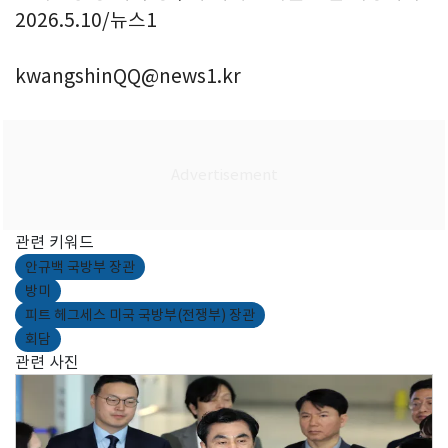
2026.5.10/뉴스1
kwangshinQQ@news1.kr
관련 키워드
안규백 국방부 장관
방미
피트 헤그세스 미국 국방부(전쟁부) 장관
회담
관련 사진