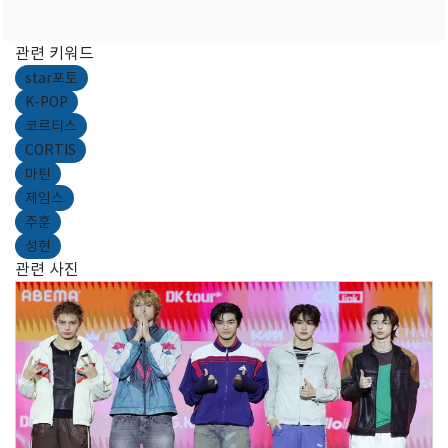
관련 키워드
star포토
K-POP
코르티스
CORTIS
마틴
제임스
주훈
성현
관련 사진