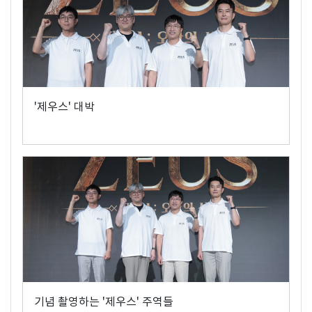
'제우스' 대박
기념 촬영하는 '제우스' 주역들