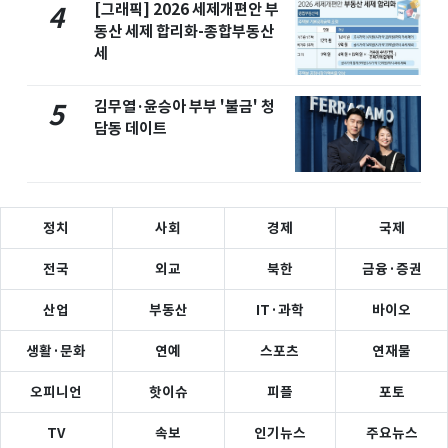
[그래픽] 2026 세제개편안 부
4
동산 세제 합리화-종합부동산
세
김무열·윤승아 부부 '불금' 청
5
담동 데이트
정치
사회
경제
국제
전국
외교
북한
금융·증권
산업
부동산
IT·과학
바이오
생활·문화
연예
스포츠
연재물
오피니언
핫이슈
피플
포토
TV
속보
인기뉴스
주요뉴스