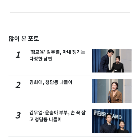
많이 본 포토
'참교육' 김무열, 아내 챙기는
1
다정한 남편
김희애, 청담동 나들이
2
김무열·윤승아 부부, 손 꼭 잡
3
고 청담동 나들이