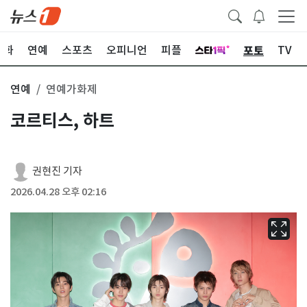
포토
문화
연예
스포츠
오피니언
피플
TV
연예
연예가화제
코르티스, 하트
권현진 기자
2026.04.28 오후 02:16