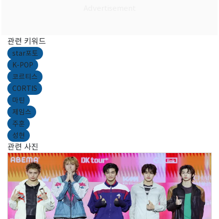
관련 키워드
star포토
K-POP
코르티스
CORTIS
마틴
제임스
주훈
성현
관련 사진