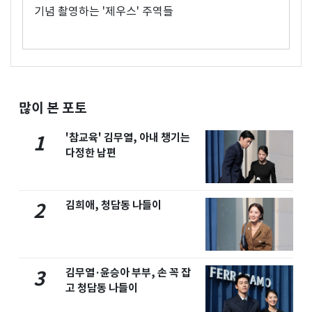
기념 촬영하는 '제우스' 주역들
많이 본 포토
'참교육' 김무열, 아내 챙기는
1
다정한 남편
김희애, 청담동 나들이
2
김무열·윤승아 부부, 손 꼭 잡
3
고 청담동 나들이