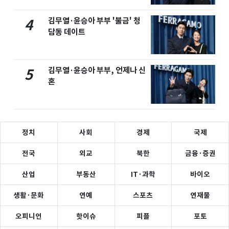
김무열·윤승아 부부 '불금' 청
4
담동 데이트
김무열·윤승아 부부, 언제나 신
5
혼
정치
사회
경제
국제
전국
외교
북한
금융·증권
산업
부동산
IT·과학
바이오
생활·문화
연예
스포츠
연재물
오피니언
핫이슈
피플
포토