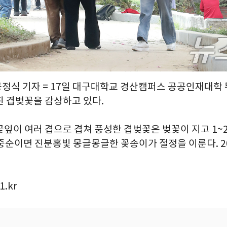
 공정식 기자 = 17일 대구대학교 경산캠퍼스 공공인재대학
핀 겹벚꽃을 감상하고 있다.
꽃잎이 여러 겹으로 겹쳐 풍성한 겹벚꽃은 벚꽃이 지고 1~
 중순이면 진분홍빛 몽글몽글한 꽃송이가 절정을 이룬다. 202
1.kr