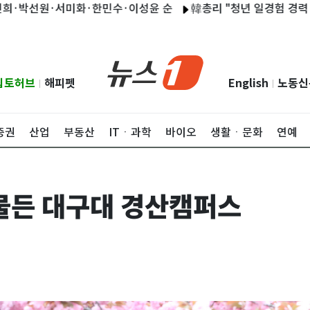
원·서미화·한민수·이성윤 순
韓총리 "청년 일경험 경력 폭넓게 
립토허브
해피펫
English
노동신
|
|
증권
산업
부동산
ITㆍ과학
바이오
생활ㆍ문화
연예
물든 대구대 경산캠퍼스