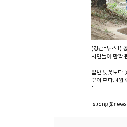
(경산=뉴스1)
시민들이 활짝 
일반 벚꽃보다 
꽃이 핀다. 4월
1
jsgong@news