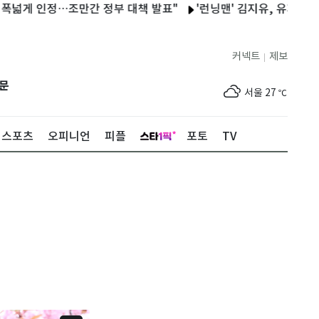
인정…조만간 정부 대책 발표"
'런닝맨' 김지유, 유재석 옆에 찰싹…
커넥트
제보
|
제주
28
℃
문
서울
27
℃
부산
25
℃
스포츠
오피니언
피플
포토
TV
대구
27
℃
인천
30
℃
광주
31
℃
대전
29
℃
울산
25
℃
강릉
22
℃
제주
28
℃