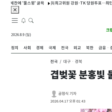
에 '풀스윙' 굴욕
與최고위원 강원·TK 당원투표…최민희·박선
크
2026.8.9 (일)
정치
사회
경제
국제
전국
외교
북한
금융ㆍ
전국
대구ㆍ경북
겹벚꽃 분홍빛 
공정식 기자
2026.04.17 오후 01:43