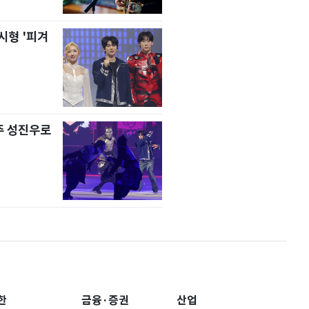
시형 '피겨
주 성진우로
한
금융·증권
산업