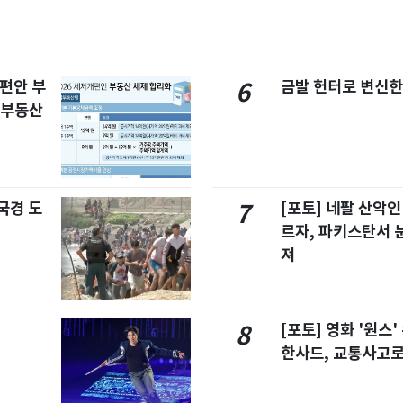
개편안 부
금발 헌터로 변신한
6
합부동산
국경 도
[포토] 네팔 산악인
7
르자, 파키스탄서 
져
[포토] 영화 '원스
8
한사드, 교통사고로