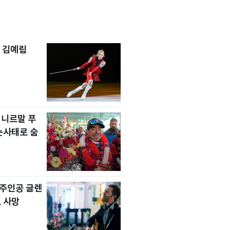
 김예림
 니르말 푸
눈사태로 숨
' 주인공 글렌
 사망