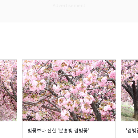
벚꽃보다 진한 '분홍빛 겹벚꽃'
'겹벚