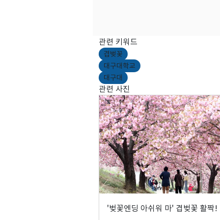
관련 키워드
겹벚꽃
대구대학교
대구대
관련 사진
'벚꽃엔딩 아쉬워 마' 겹벚꽃 활짝!