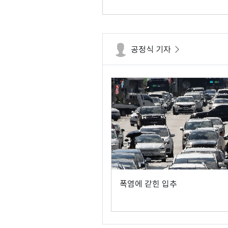
공정식 기자
폭염에 갇힌 입추