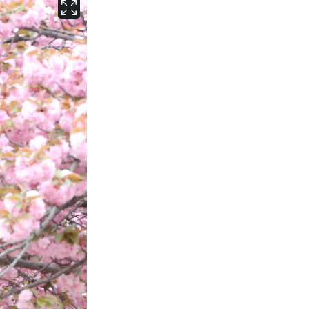
서울
27
℃
부산
25
℃
대구
27
℃
인천
30
℃
광주
31
℃
대전
29
℃
울산
25
℃
강릉
22
℃
제주
28
℃