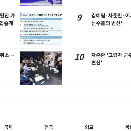
개편안 가
김예림·차준환·이
9
사업승계
선수들의 변신'
염취소…
차준환 '그림자 군
10
변신'
국제
전국
외교
북