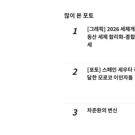
많이 본 포토
[그래픽] 2026 세제
1
동산 세제 합리화-종
세
[포토] 스페인 세우타 
2
달한 모로코 이민자들
차준환의 변신
3