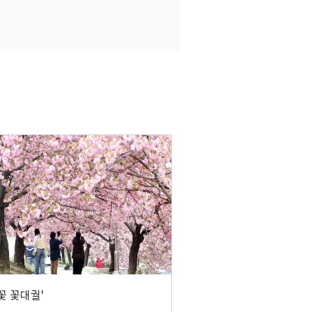
꽃 꽃대궐'