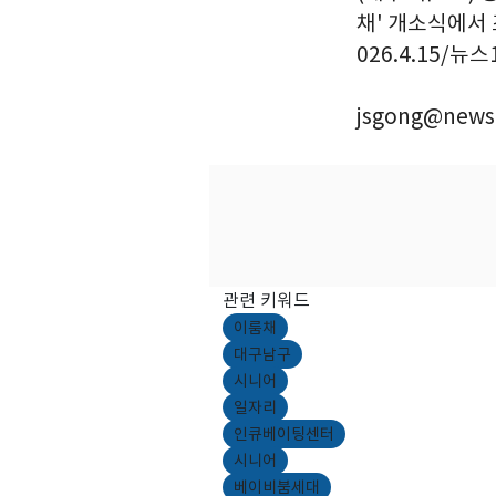
채' 개소식에서
026.4.15/뉴스
jsgong@news
관련 키워드
이룸채
대구남구
시니어
일자리
인큐베이팅센터
시니어
베이비붐세대