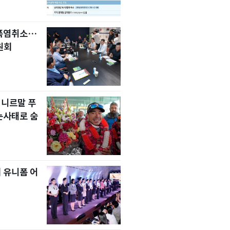
 폭염취소…
원회
 니르말 푸
눈사태로 숨
 유니폼 어