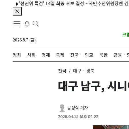
'선관위 특검' 14일 최종 후보 결정…국민추천위원장엔 김용관
크
2026.8.7 (금)
정치
사회
경제
국제
전국
외교
북한
금융ㆍ
전국
대구ㆍ경북
대구 남구, 시니
공정식 기자
2026.04.15 오후 04:22