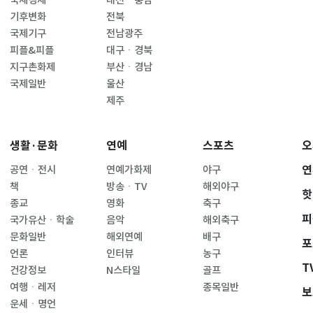
기후변화
전북
국제기구
전남광주
피플&피플
대구ㆍ경북
지구촌화제
부산ㆍ경남
국제일반
울산
제주
생활·문화
연예
스포츠
오
연
공연ㆍ전시
연예가화제
야구
책
방송ㆍTV
해외야구
핫
종교
영화
축구
피
국가유산ㆍ학술
음악
해외축구
문화일반
해외연예
배구
포
언론
인터뷰
농구
T
건강정보
N스타일
골프
여행ㆍ레저
종목일반
보
운세ㆍ명언