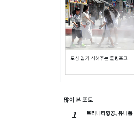
도심 열기 식혀주는 쿨링포그
많이 본 포토
트리니티항공, 유니폼
1