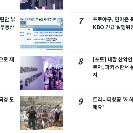
개편안 부
프로야구, 연이은
7
합부동산
KBO 긴급 실행위
으로 재
[포토] 네팔 산악인
8
르자, 파키스탄서 
져
국경 도
트리니티항공 '저희
9
때요'