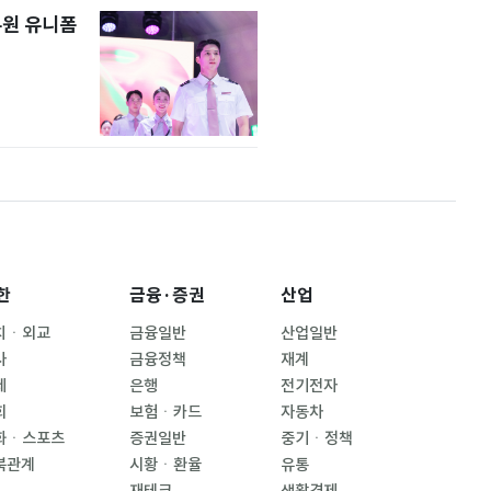
무원 유니폼
한
금융·증권
산업
치ㆍ외교
금융일반
산업일반
사
금융정책
재계
제
은행
전기전자
회
보험ㆍ카드
자동차
화ㆍ스포츠
증권일반
중기ㆍ정책
북관계
시황ㆍ환율
유통
재테크
생활경제