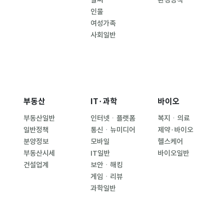
인물
여성가족
사회일반
부동산
IT·과학
바이오
부동산일반
인터넷ㆍ플랫폼
복지ㆍ의료
일반정책
통신ㆍ뉴미디어
제약·바이오
분양정보
모바일
헬스케어
부동산시세
IT일반
바이오일반
건설업계
보안ㆍ해킹
게임ㆍ리뷰
과학일반