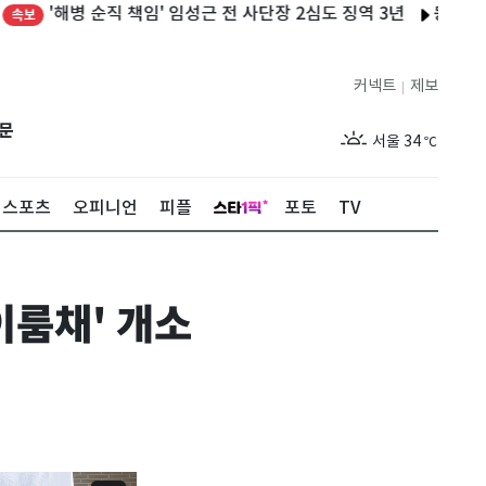
해병 순직 책임' 임성근 전 사단장 2심도 징역 3년
동서대 앵커사업단
커넥트
제보
|
제주
31
℃
문
서울
34
℃
부산
33
℃
스포츠
오피니언
피플
포토
TV
대구
34
℃
인천
36
℃
이룸채' 개소
광주
35
℃
대전
34
℃
울산
32
℃
강릉
30
℃
제주
31
℃