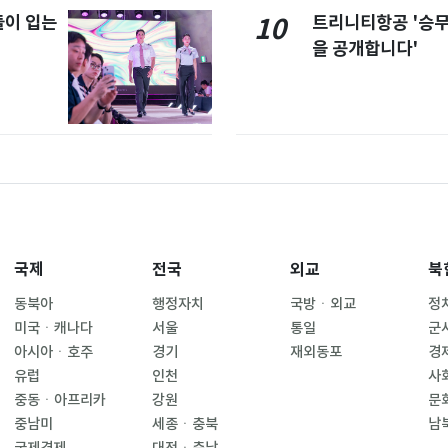
이 입는
트리니티항공 '승
10
을 공개합니다'
국제
전국
외교
북
동북아
행정자치
국방ㆍ외교
정
미국ㆍ캐나다
서울
통일
군
아시아ㆍ호주
경기
재외동포
경
유럽
인천
사
중동ㆍ아프리카
강원
문
중남미
세종ㆍ충북
남
국제경제
대전ㆍ충남