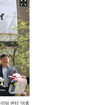
서울
34
℃
부산
33
℃
대구
34
℃
인천
36
℃
광주
35
℃
대전
34
℃
울산
32
℃
강릉
30
℃
제주
31
℃
베이팅 센터 '이룸