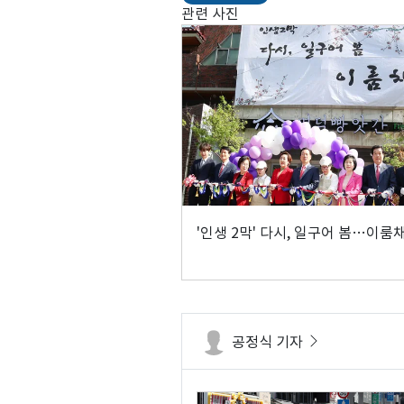
관련 사진
'인생 2막' 다시, 일구어 봄…이룸
공정식 기자