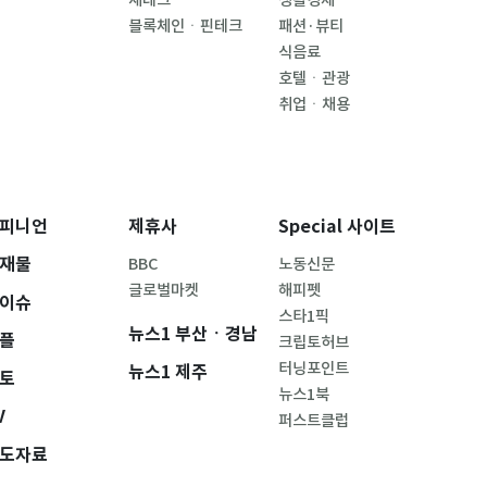
블록체인ㆍ핀테크
패션·뷰티
식음료
호텔ㆍ관광
취업ㆍ채용
피니언
제휴사
Special 사이트
재물
BBC
노동신문
글로벌마켓
해피펫
이슈
스타1픽
뉴스1 부산ㆍ경남
플
크립토허브
터닝포인트
뉴스1 제주
토
뉴스1북
V
퍼스트클럽
도자료