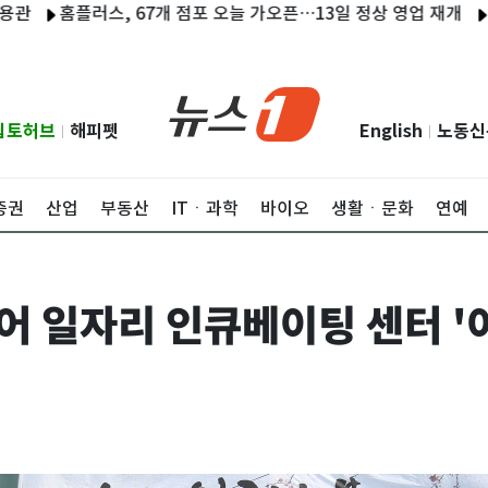
'
홈플러스, 67개 점포 오늘 가오픈…13일 정상 영업 재개
속보
립토허브
해피펫
English
노동신
|
|
증권
산업
부동산
ITㆍ과학
바이오
생활ㆍ문화
연예
어 일자리 인큐베이팅 센터 '