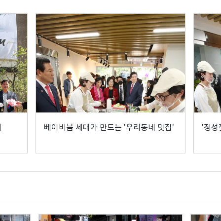
채
베이비붐 세대가 만드는 '우리동네 맛집'
'정성