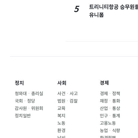
트리니티항공 승무원들
5
유니폼
정치
사회
경제
청와대ㆍ총리실
사건ㆍ사고
경제ㆍ정책
국회ㆍ정당
법원ㆍ검찰
재정ㆍ통화
감사원ㆍ위원회
교육
산업ㆍ통상
정치일반
복지
인구ㆍ통계
노동
고용노동
환경
농업ㆍ식량
날씨
환경정책