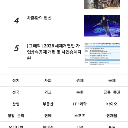
차준환의 변신
4
[그래픽] 2026 세제개편안 가
5
업상속공제 개편 및 사업승계지
원
정치
사회
경제
국제
전국
외교
북한
금융·증권
산업
부동산
IT·과학
바이오
생활·문화
연예
스포츠
연재물
오피니언
핫이슈
피플
포토