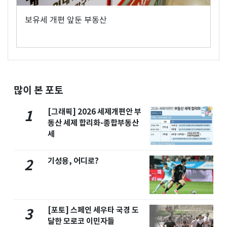
보유세 개편 앞둔 부동산
많이 본 포토
[그래픽] 2026 세제개편안 부
1
동산 세제 합리화-종합부동산
세
기성용, 어디로?
2
[포토] 스페인 세우타 국경 도
3
달한 모로코 이민자들