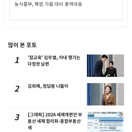
농식품부, 폭염 가뭄 대비 총력대응
많이 본 포토
'참교육' 김무열, 아내 챙기는
1
다정한 남편
김희애, 청담동 나들이
2
[그래픽] 2026 세제개편안 부
3
동산 세제 합리화-종합부동산
세