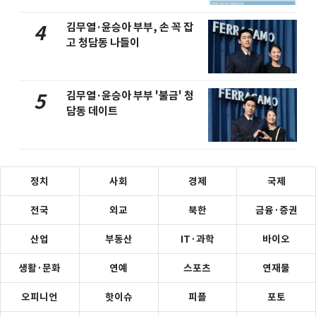
김무열·윤승아 부부, 손 꼭 잡
4
고 청담동 나들이
김무열·윤승아 부부 '불금' 청
5
담동 데이트
정치
사회
경제
국제
전국
외교
북한
금융·증권
산업
부동산
IT·과학
바이오
생활·문화
연예
스포츠
연재물
오피니언
핫이슈
피플
포토