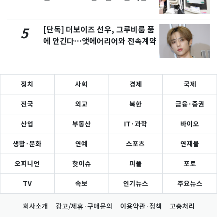
[단독] 더보이즈 선우, 그루비룸 품
5
에 안긴다…앳에어리어와 전속계약
정치
사회
경제
국제
전국
외교
북한
금융·증권
산업
부동산
IT·과학
바이오
생활·문화
연예
스포츠
연재물
오피니언
핫이슈
피플
포토
TV
속보
인기뉴스
주요뉴스
회사소개
광고/제휴·구매문의
이용약관·정책
고충처리