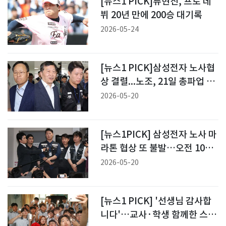
[뉴스1 PICK]류현진, 프로 데
뷔 20년 만에 200승 대기록
2026-05-24
[뉴스1 PICK]삼성전자 노사협
상 결렬...노조, 21일 총파업 강
행
2026-05-20
[뉴스1PICK] 삼성전자 노사 마
라톤 협상 또 불발…오전 10시
협상 재개
2026-05-20
[뉴스1 PICK] '선생님 감사합
니다'…교사·학생 함께한 스승