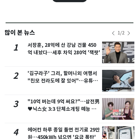
많이 본 뉴스
1
/
2
서장훈, 28억에 산 강남 건물 450
1
억 내놨다…세후 차익 280억 '잭팟'
'김구라子' 그리, 할머니외 여행서
2
"친모 전라도에 잘 있어"…유튜브
서 언급
"10억 버는데 9억 써요?"…삼전男
3
♥닉스女 3:3 단체소개팅 예능 화
제
에어컨 하루 종일 틀면 전기료 29만
4
원…450kWh 넘으면 '요금 폭탄'