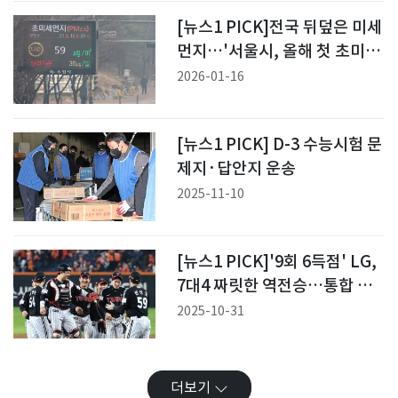
[뉴스1 PICK]전국 뒤덮은 미세
먼지…'서울시, 올해 첫 초미세
먼지 주의보 발령'
2026-01-16
[뉴스1 PICK] D-3 수능시험 문
제지·답안지 운송
2025-11-10
[뉴스1 PICK]'9회 6득점' LG,
7대4 짜릿한 역전승…통합 우
승에 '1승' 남았다
2025-10-31
더보기