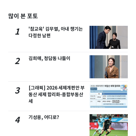
많이 본 포토
'참교육' 김무열, 아내 챙기는
1
다정한 남편
김희애, 청담동 나들이
2
[그래픽] 2026 세제개편안 부
3
동산 세제 합리화-종합부동산
세
기성용, 어디로?
4