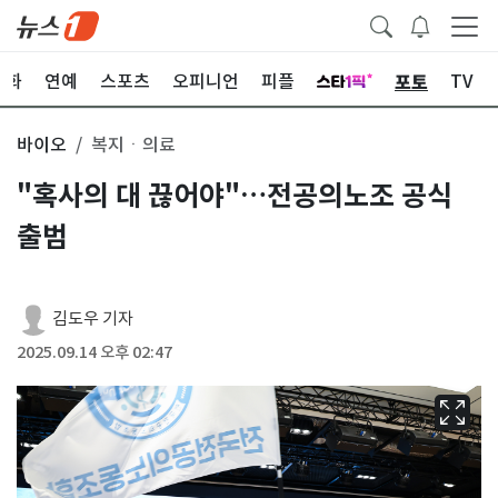
포토
문화
연예
스포츠
오피니언
피플
TV
바이오
복지ㆍ의료
"혹사의 대 끊어야"…전공의노조 공식
출범
김도우 기자
2025.09.14 오후 02:47