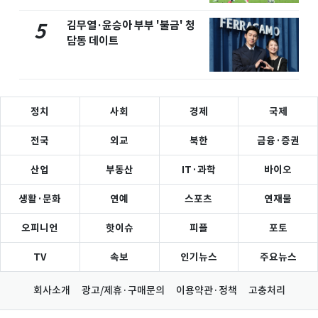
김무열·윤승아 부부 '불금' 청
5
담동 데이트
정치
사회
경제
국제
전국
외교
북한
금융·증권
산업
부동산
IT·과학
바이오
생활·문화
연예
스포츠
연재물
오피니언
핫이슈
피플
포토
TV
속보
인기뉴스
주요뉴스
회사소개
광고/제휴·구매문의
이용약관·정책
고충처리