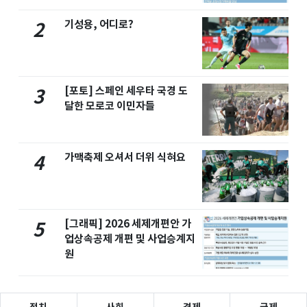
기성용, 어디로?
2
[포토] 스페인 세우타 국경 도
3
달한 모로코 이민자들
가맥축제 오셔서 더위 식혀요
4
[그래픽] 2026 세제개편안 가
5
업상속공제 개편 및 사업승계지
원