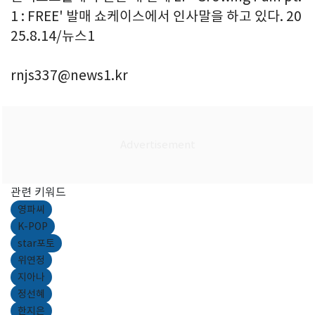
1 : FREE' 발매 쇼케이스에서 인사말을 하고 있다. 20
25.8.14/뉴스1
rnjs337@news1.kr
관련 키워드
영파씨
K-POP
star포토
위연정
지아나
정선혜
한지은