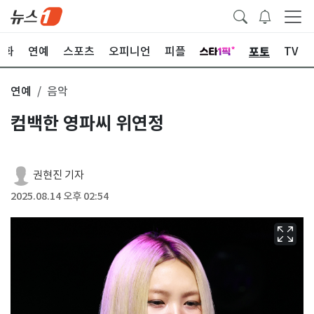
포토
문화
연예
스포츠
오피니언
피플
TV
연예
음악
컴백한 영파씨 위연정
권현진 기자
2025.08.14 오후 02:54