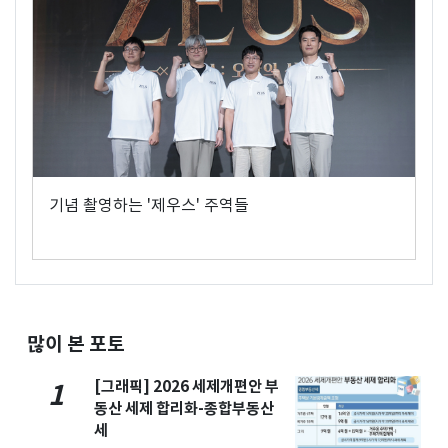
기념 촬영하는 '제우스' 주역들
많이 본 포토
[그래픽] 2026 세제개편안 부
1
동산 세제 합리화-종합부동산
세