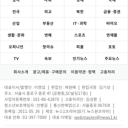
정치
사회
경제
국제
전국
외교
북한
금융·증권
산업
부동산
IT·과학
바이오
생활·문화
연예
스포츠
연재물
오피니언
핫이슈
피플
포토
TV
속보
인기뉴스
주요뉴스
회사소개
광고/제휴·구매문의
이용약관·정책
고충처리
대표이사/발행인 : 이영섭
|
편집인 : 채원배
|
편집국장 : 김기성
|
주소 : 서울시 종로구 종로 47 (공평동,SC빌딩17층)
|
사업자등록번호 : 101-86-62870
|
고충처리인 : 김성환
|
청소년보호책임자 : 안병길
|
통신판매업신고 : 서울종로 0676호
|
등록일 : 2011. 05. 26
|
제호 : 뉴스1코리아(읽기: 뉴스원코리아)
|
대표 전화 : 02-397-7000
|
대표 이메일 :
webmaster@news1.kr