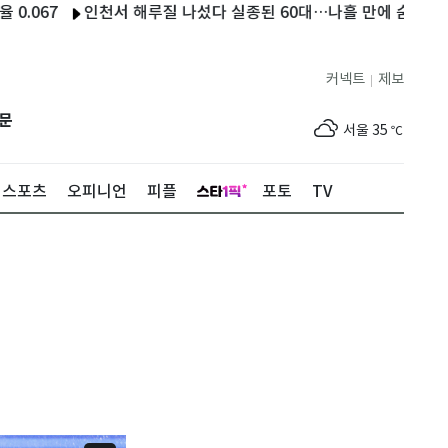
67
인천서 해루질 나섰다 실종된 60대…나흘 만에 숨진 채 발견
커넥트
제보
|
제주
30
℃
문
서울
35
℃
부산
34
℃
스포츠
오피니언
피플
포토
TV
대구
31
℃
인천
36
℃
광주
33
℃
대전
36
℃
울산
32
℃
강릉
22
℃
제주
30
℃