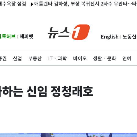
장 점검
애틀랜타 김하성, 부상 복귀전서 2타수 무안타…타율 0.0
립토허브
해피펫
English
노동신
|
|
증권
산업
부동산
ITㆍ과학
바이오
생활ㆍ문화
연예
하는 신임 정청래호