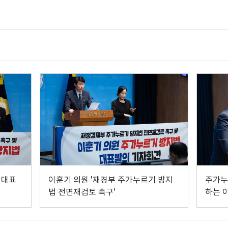
 대표
이훈기 의원 '재경부 주가누르기 방지
주가누
법 전면재검토 촉구'
하는 