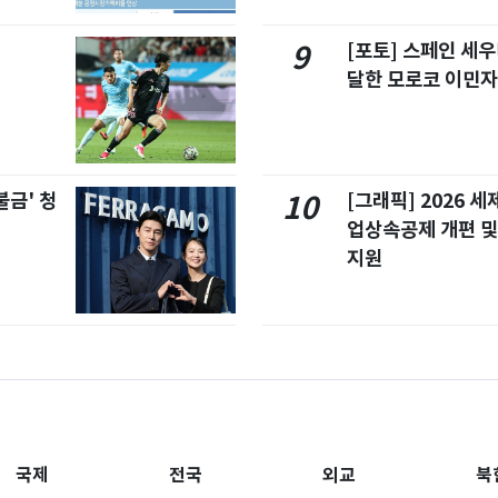
[포토] 스페인 세우
9
달한 모로코 이민
불금' 청
[그래픽] 2026 
10
업상속공제 개편 및
지원
국제
전국
외교
북