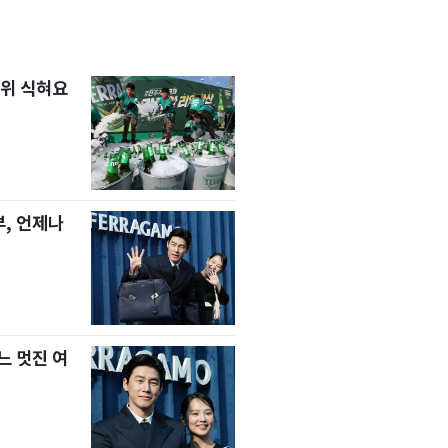
위 식혀요
, 언제나
느 멋진 여