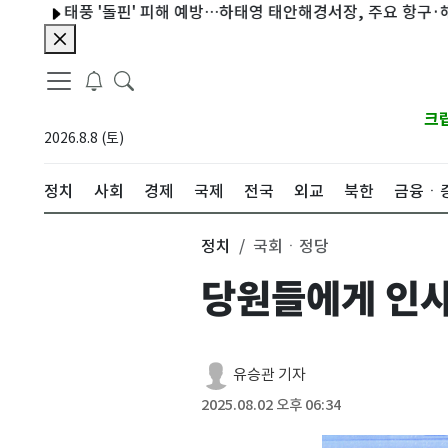
태풍 '돌핀' 피해 예방…하태영 태안해경서장, 주요 항구·해수욕
크
2026.8.8 (토)
정치
사회
경제
국제
전국
외교
북한
금융ㆍ
정치
국회ㆍ정당
당원들에게 인사
유승관 기자
2025.08.02 오후 06:34