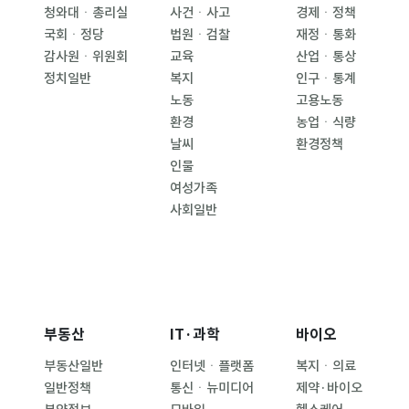
청와대ㆍ총리실
사건ㆍ사고
경제ㆍ정책
국회ㆍ정당
법원ㆍ검찰
재정ㆍ통화
감사원ㆍ위원회
교육
산업ㆍ통상
정치일반
복지
인구ㆍ통계
노동
고용노동
환경
농업ㆍ식량
날씨
환경정책
인물
여성가족
사회일반
부동산
IT·과학
바이오
부동산일반
인터넷ㆍ플랫폼
복지ㆍ의료
일반정책
통신ㆍ뉴미디어
제약·바이오