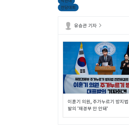
박찬대
전당대회
유승관 기자
이훈기 의원, 주가누르기 방지법
발의 '재경부 안 안돼'