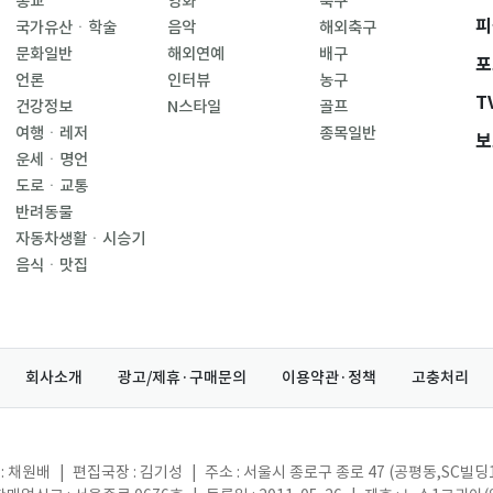
종교
영화
축구
피
국가유산ㆍ학술
음악
해외축구
문화일반
해외연예
배구
포
언론
인터뷰
농구
T
건강정보
N스타일
골프
여행ㆍ레저
종목일반
보
운세ㆍ명언
도로ㆍ교통
반려동물
자동차생활ㆍ시승기
음식ㆍ맛집
회사소개
광고/제휴·구매문의
이용약관·정책
고충처리
: 채원배
|
편집국장 : 김기성
|
주소 : 서울시 종로구 종로 47 (공평동,SC빌딩