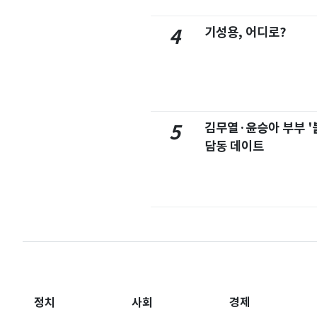
기성용, 어디로?
4
김무열·윤승아 부부 '
5
담동 데이트
정치
사회
경제