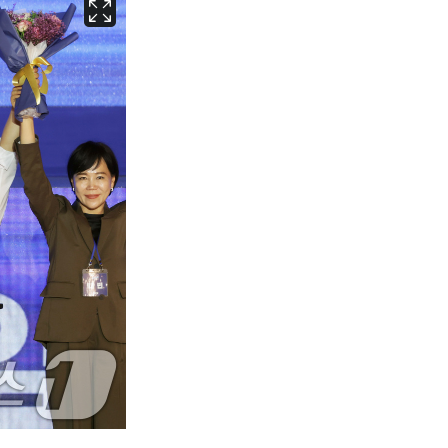
서울
35
℃
부산
34
℃
대구
31
℃
인천
36
℃
광주
33
℃
대전
36
℃
울산
32
℃
강릉
22
℃
제주
30
℃