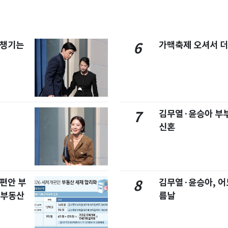
 챙기는
가맥축제 오셔서 더
6
김무열·윤승아 부부
7
신혼
개편안 부
김무열·윤승아, 어
8
합부동산
름날