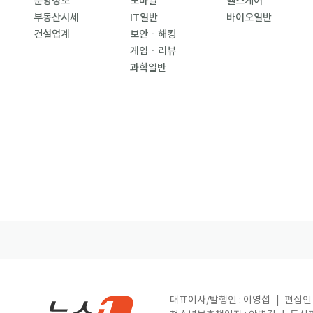
분양정보
모바일
헬스케어
부동산시세
IT일반
바이오일반
건설업계
보안ㆍ해킹
게임ㆍ리뷰
과학일반
대표이사/발행인 : 이영섭
|
편집인 