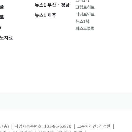
스타1픽
뉴스1 부산ㆍ경남
플
크립토허브
터닝포인트
뉴스1 제주
토
뉴스1북
V
퍼스트클럽
도자료
17층)
|
사업자등록번호 : 101-86-62870
|
고충처리인 : 김성환
|