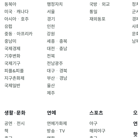
동북아
행정자치
국방ㆍ외교
정
미국ㆍ캐나다
서울
통일
군
아시아ㆍ호주
경기
재외동포
경
유럽
인천
사
중동ㆍ아프리카
강원
문
중남미
세종ㆍ충북
남
국제경제
대전ㆍ충남
기후변화
전북
국제기구
전남광주
피플&피플
대구ㆍ경북
지구촌화제
부산ㆍ경남
국제일반
울산
제주
생활·문화
연예
스포츠
오
연
공연ㆍ전시
연예가화제
야구
책
방송ㆍTV
해외야구
핫