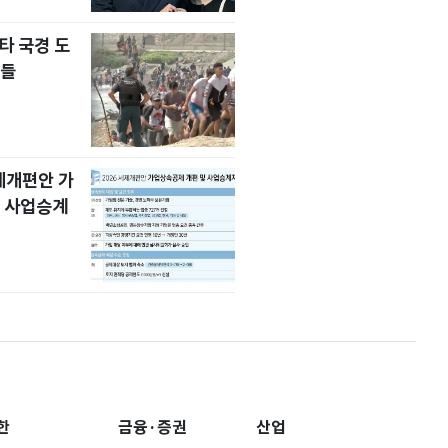
타 국경 도
자들
세제개편안 가
 사업승계
한
금융·증권
산업