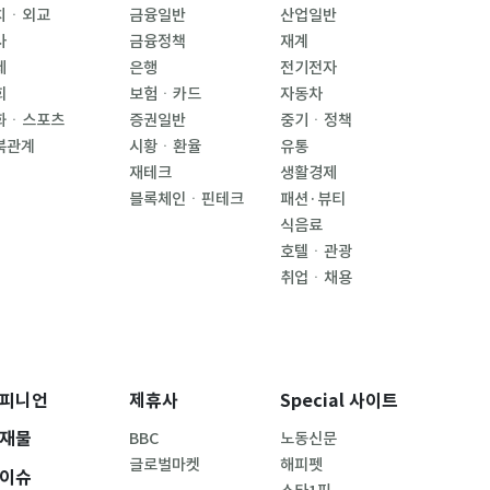
치ㆍ외교
금융일반
산업일반
사
금융정책
재계
제
은행
전기전자
회
보험ㆍ카드
자동차
화ㆍ스포츠
증권일반
중기ㆍ정책
북관계
시황ㆍ환율
유통
재테크
생활경제
블록체인ㆍ핀테크
패션·뷰티
식음료
호텔ㆍ관광
취업ㆍ채용
피니언
제휴사
Special 사이트
재물
BBC
노동신문
글로벌마켓
해피펫
이슈