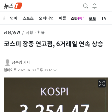
포토
문화
연예
스포츠
오피니언
피플
TV
금융/증권
시황ㆍ환율
코스피 장중 연고점, 6거래일 연속 상승
장수영 기자
업데이트 2025.07.30 오후 03:45