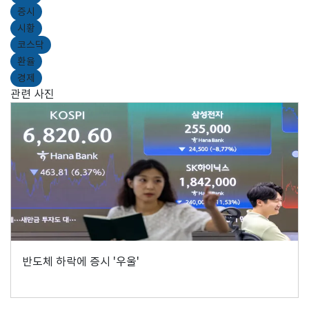
증시
시황
코스닥
환율
경제
관련 사진
반도체 하락에 증시 '우울'