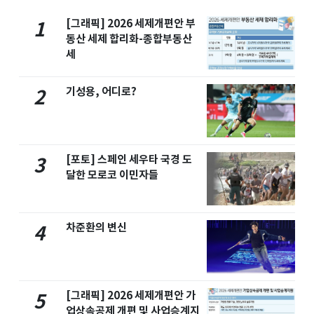
[그래픽] 2026 세제개편안 부
1
동산 세제 합리화-종합부동산
세
기성용, 어디로?
2
[포토] 스페인 세우타 국경 도
3
달한 모로코 이민자들
차준환의 변신
4
[그래픽] 2026 세제개편안 가
5
업상속공제 개편 및 사업승계지