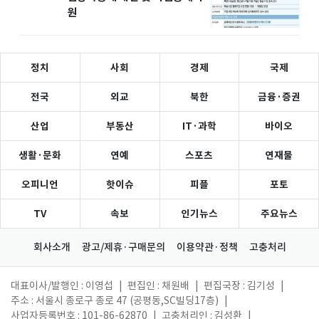
원
정치
사회
경제
국제
전국
외교
북한
금융·증권
산업
부동산
IT·과학
바이오
생활·문화
연예
스포츠
연재물
오피니언
핫이슈
피플
포토
TV
속보
인기뉴스
주요뉴스
회사소개
광고/제휴·구매문의
이용약관·정책
고충처리
대표이사/발행인 : 이영섭
|
편집인 : 채원배
|
편집국장 : 김기성
|
주소 : 서울시 종로구 종로 47 (공평동,SC빌딩17층)
|
사업자등록번호 : 101-86-62870
|
고충처리인 : 김성환
|