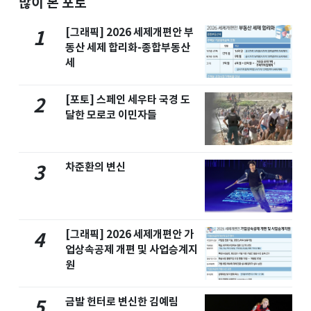
많이 본 포토
[그래픽] 2026 세제개편안 부
1
동산 세제 합리화-종합부동산
세
[포토] 스페인 세우타 국경 도
2
달한 모로코 이민자들
차준환의 변신
3
[그래픽] 2026 세제개편안 가
4
업상속공제 개편 및 사업승계지
원
금발 헌터로 변신한 김예림
5