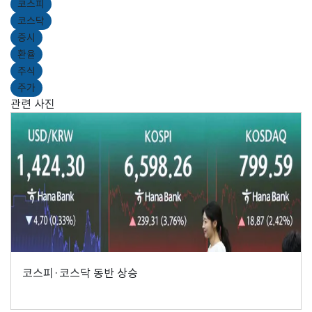
코스피
코스닥
증시
환율
주식
주가
관련 사진
코스피·코스닥 동반 상승