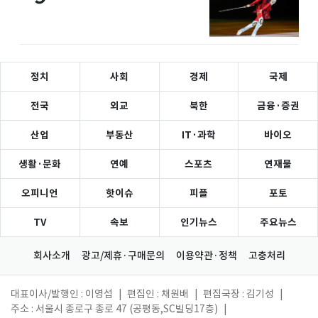
정치
사회
경제
국제
전국
외교
북한
금융·증권
산업
부동산
IT·과학
바이오
생활·문화
연예
스포츠
연재물
오피니언
핫이슈
피플
포토
TV
속보
인기뉴스
주요뉴스
회사소개
광고/제휴·구매문의
이용약관·정책
고충처리
대표이사/발행인 : 이영섭
|
편집인 : 채원배
|
편집국장 : 김기성
|
주소 : 서울시 종로구 종로 47 (공평동,SC빌딩17층)
|