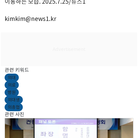
이동하는 모습. 2025.7.25/뉴스1
kimkim@news1.kr
관련 키워드
의대
의료
병원
의대생
의총협
관련 사진