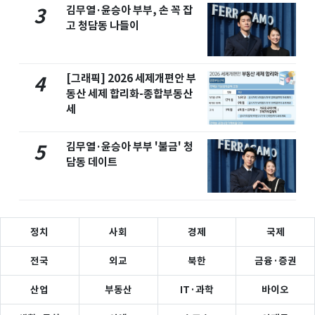
김무열·윤승아 부부, 손 꼭 잡
3
고 청담동 나들이
[그래픽] 2026 세제개편안 부
4
동산 세제 합리화-종합부동산
세
김무열·윤승아 부부 '불금' 청
5
담동 데이트
정치
사회
경제
국제
전국
외교
북한
금융·증권
산업
부동산
IT·과학
바이오