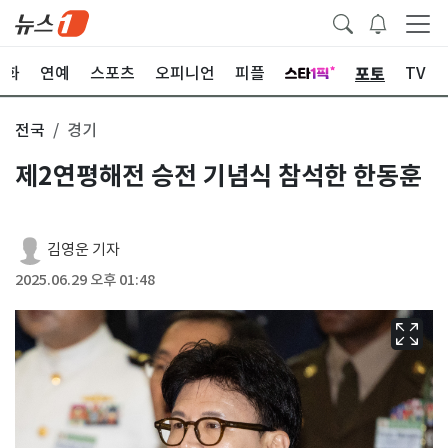
포토
문화
연예
스포츠
오피니언
피플
TV
전국
경기
제2연평해전 승전 기념식 참석한 한동훈
김영운 기자
2025.06.29 오후 01:48