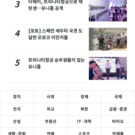
티웨이, 트리니티항공으로 재
3
탄생…유니폼 공개
[포토] 스페인 세우타 국경 도
4
달한 모로코 이민자들
트리니티항공 승무원들이 입는
5
유니폼
정치
사회
경제
국제
전국
외교
북한
금융·증권
산업
부동산
IT·과학
바이오
생활·문화
연예
스포츠
연재물