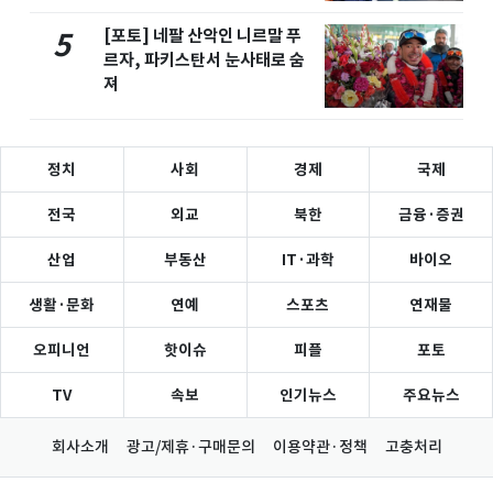
[포토] 네팔 산악인 니르말 푸
5
르자, 파키스탄서 눈사태로 숨
져
정치
사회
경제
국제
전국
외교
북한
금융·증권
산업
부동산
IT·과학
바이오
생활·문화
연예
스포츠
연재물
오피니언
핫이슈
피플
포토
TV
속보
인기뉴스
주요뉴스
회사소개
광고/제휴·구매문의
이용약관·정책
고충처리