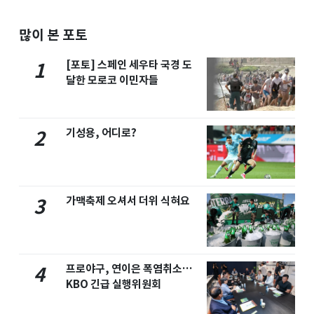
많이 본 포토
[포토] 스페인 세우타 국경 도
1
달한 모로코 이민자들
기성용, 어디로?
2
가맥축제 오셔서 더위 식혀요
3
프로야구, 연이은 폭염취소…
4
KBO 긴급 실행위원회