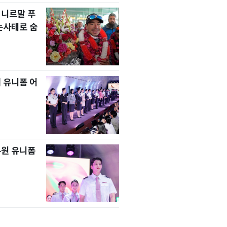
 니르말 푸
눈사태로 숨
 유니폼 어
무원 유니폼