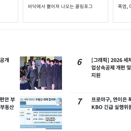
바닥에서 뿜어져 나오는 쿨링포그
폭염,
 공개
[그래픽] 2026 
6
업상속공제 개편 및
지원
개편안 부
프로야구, 연이은
7
합부동산
KBO 긴급 실행위