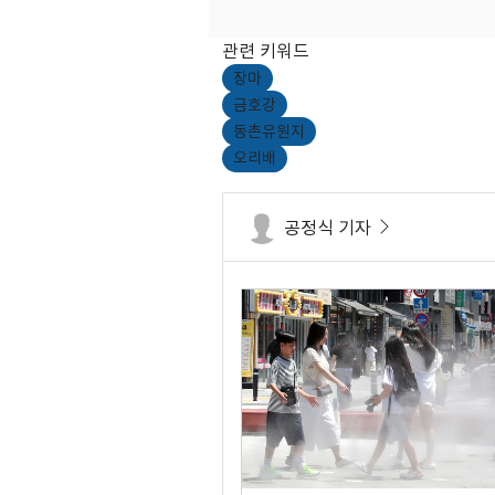
관련 키워드
장마
금호강
동촌유원지
오리배
공정식 기자