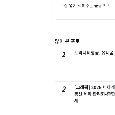
도심 열기 식혀주는 쿨링포그
많이 본 포토
트리니티항공, 유니폼
1
[그래픽] 2026 세제
2
동산 세제 합리화-종
세