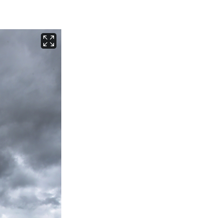
서울
37
℃
부산
35
℃
대구
38
℃
인천
36
℃
광주
37
℃
대전
36
℃
울산
34
℃
강릉
31
℃
제주
30
℃