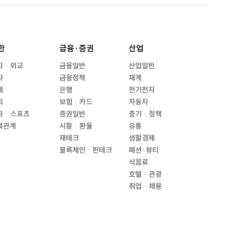
한
금융·증권
산업
치ㆍ외교
금융일반
산업일반
사
금융정책
재계
제
은행
전기전자
회
보험ㆍ카드
자동차
화ㆍ스포츠
증권일반
중기ㆍ정책
북관계
시황ㆍ환율
유통
재테크
생활경제
블록체인ㆍ핀테크
패션·뷰티
식음료
호텔ㆍ관광
취업ㆍ채용