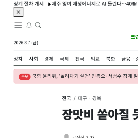
 절차 개시
제주 잉여 재생에너지로 AI 돌린다…40㎿ '그린 데이터
크
2026.8.7 (금)
정치
사회
경제
국제
전국
외교
북한
금융ㆍ
국힘 윤리위, '돌려차기 실언' 진종오·서범수 징계 
속보
전국
대구ㆍ경북
장맛비 쏟아질 
공정식 기자