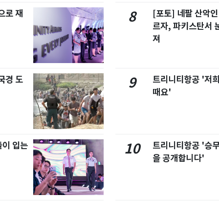
으로 재
[포토] 네팔 산악인
8
르자, 파키스탄서 
져
국경 도
트리니티항공 '저희
9
때요'
이 입는
트리니티항공 '승
10
을 공개합니다'