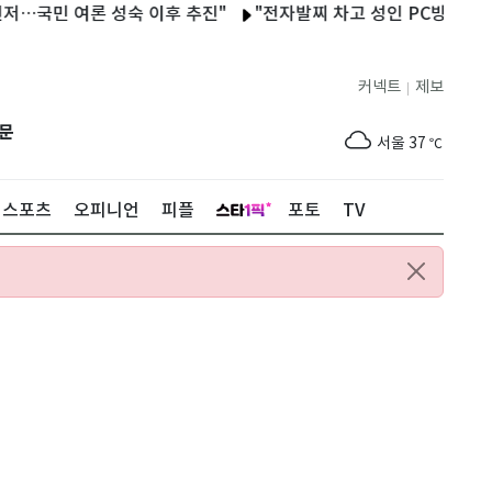
여론 성숙 이후 추진"
"전자발찌 차고 성인 PC방 운영"…울산경찰,
커넥트
제보
|
제주
30
℃
문
서울
37
℃
부산
35
℃
스포츠
오피니언
피플
포토
TV
대구
38
℃
인천
36
℃
광주
37
℃
대전
36
℃
울산
34
℃
강릉
31
℃
제주
30
℃