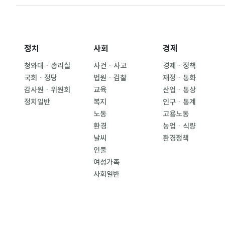
정치
사회
경제
청와대ㆍ총리실
사건ㆍ사고
경제ㆍ정책
국회ㆍ정당
법원ㆍ검찰
재정ㆍ통화
감사원ㆍ위원회
교육
산업ㆍ통상
정치일반
복지
인구ㆍ통계
노동
고용노동
환경
농업ㆍ식량
날씨
환경정책
인물
여성가족
사회일반