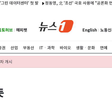
센터' 첫 발
정동영, 北 '조선' 국호 사용에 "공론화 먼저…국민 
립토허브
해피펫
English
노동신
|
|
증권
산업
부동산
ITㆍ과학
바이오
생활ㆍ문화
연예
절차 개시
듯