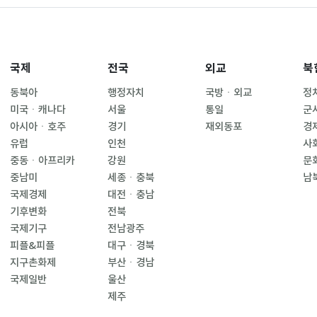
국제
전국
외교
북
동북아
행정자치
국방ㆍ외교
정
미국ㆍ캐나다
서울
통일
군
아시아ㆍ호주
경기
재외동포
경
유럽
인천
사
중동ㆍ아프리카
강원
문
중남미
세종ㆍ충북
남
국제경제
대전ㆍ충남
기후변화
전북
국제기구
전남광주
피플&피플
대구ㆍ경북
지구촌화제
부산ㆍ경남
국제일반
울산
제주