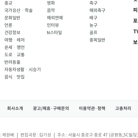
종교
영화
축구
피
국가유산ㆍ학술
음악
해외축구
문화일반
해외연예
배구
포
언론
인터뷰
농구
T
건강정보
N스타일
골프
여행ㆍ레저
종목일반
보
운세ㆍ명언
도로ㆍ교통
반려동물
자동차생활ㆍ시승기
음식ㆍ맛집
회사소개
광고/제휴·구매문의
이용약관·정책
고충처리
: 채원배
|
편집국장 : 김기성
|
주소 : 서울시 종로구 종로 47 (공평동,SC빌딩