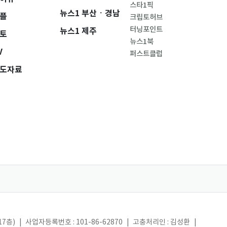
스타1픽
뉴스1 부산ㆍ경남
플
크립토허브
터닝포인트
뉴스1 제주
토
뉴스1북
V
퍼스트클럽
도자료
17층)
|
사업자등록번호 : 101-86-62870
|
고충처리인 : 김성환
|