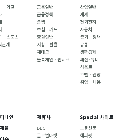
치ㆍ외교
금융일반
산업일반
사
금융정책
재계
제
은행
전기전자
회
보험ㆍ카드
자동차
화ㆍ스포츠
증권일반
중기ㆍ정책
북관계
시황ㆍ환율
유통
재테크
생활경제
블록체인ㆍ핀테크
패션·뷰티
식음료
호텔ㆍ관광
취업ㆍ채용
피니언
제휴사
Special 사이트
재물
BBC
노동신문
글로벌마켓
해피펫
이슈