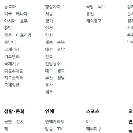
동북아
행정자치
국방ㆍ외교
정
미국ㆍ캐나다
서울
통일
군
아시아ㆍ호주
경기
재외동포
경
유럽
인천
사
중동ㆍ아프리카
강원
문
중남미
세종ㆍ충북
남
국제경제
대전ㆍ충남
기후변화
전북
국제기구
전남광주
피플&피플
대구ㆍ경북
지구촌화제
부산ㆍ경남
국제일반
울산
제주
생활·문화
연예
스포츠
오
연
공연ㆍ전시
연예가화제
야구
책
방송ㆍTV
해외야구
핫