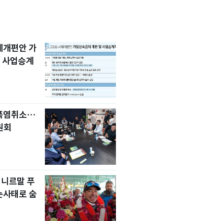
세제개편안 가
 사업승계
 폭염취소…
원회
 니르말 푸
눈사태로 숨