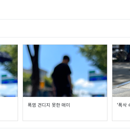
폭염 견디지 못한 매미
'폭삭