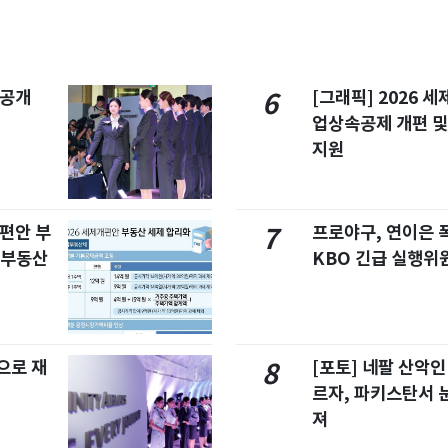
 공개
[그래픽] 2026 
6
업상속공제 개편 및
지원
개편안 부
프로야구, 연이은
7
합부동산
KBO 긴급 실행위
으로 재
[포토] 네팔 산악인
8
르자, 파키스탄서 
져