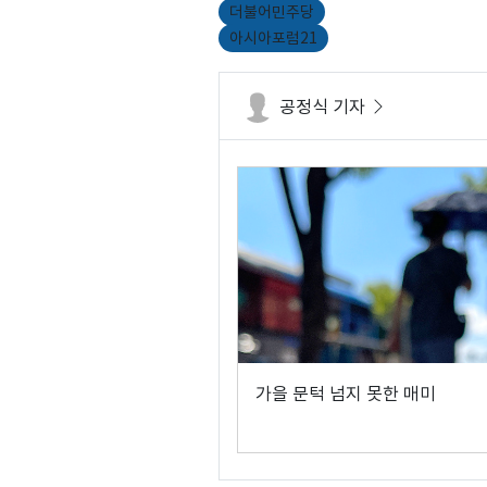
더불어민주당
아시아포럼21
공정식 기자
가을 문턱 넘지 못한 매미