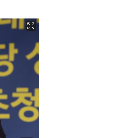
서울
37
℃
부산
35
℃
대구
38
℃
인천
36
℃
광주
37
℃
대전
36
℃
울산
34
℃
강릉
31
℃
제주
30
℃