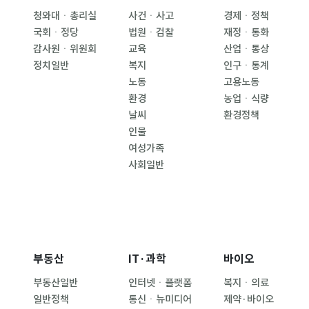
청와대ㆍ총리실
사건ㆍ사고
경제ㆍ정책
국회ㆍ정당
법원ㆍ검찰
재정ㆍ통화
감사원ㆍ위원회
교육
산업ㆍ통상
정치일반
복지
인구ㆍ통계
노동
고용노동
환경
농업ㆍ식량
날씨
환경정책
인물
여성가족
사회일반
부동산
IT·과학
바이오
부동산일반
인터넷ㆍ플랫폼
복지ㆍ의료
일반정책
통신ㆍ뉴미디어
제약·바이오