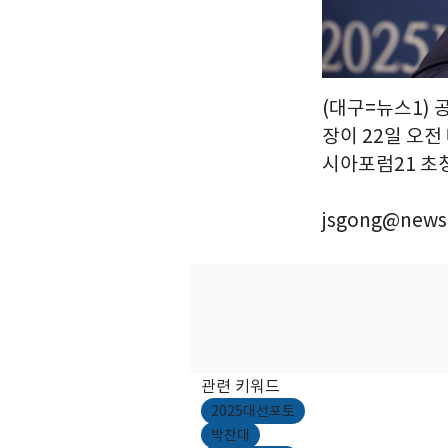
(대구=뉴스1)
장이 22일 오
시아포럼21 초청
jsgong@news
관련 키워드
2025대선포토
박찬대