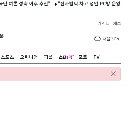
론 성숙 이후 추진"
"전자발찌 차고 성인 PC방 운영"…울산경찰, 
커넥트
제보
|
제주
30
℃
문
서울
37
℃
부산
35
℃
스포츠
오피니언
피플
포토
TV
대구
38
℃
인천
36
℃
광주
37
℃
대전
36
℃
울산
34
℃
강릉
31
℃
제주
30
℃