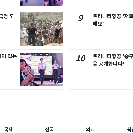
국경 도
트리니티항공 '저희
9
때요'
이 입는
트리니티항공 '승
10
을 공개합니다'
국제
전국
외교
북