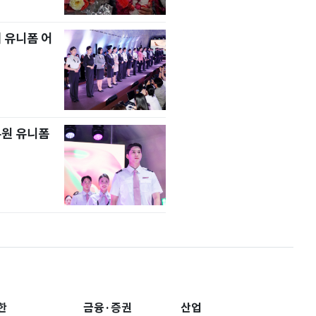
 유니폼 어
무원 유니폼
한
금융·증권
산업