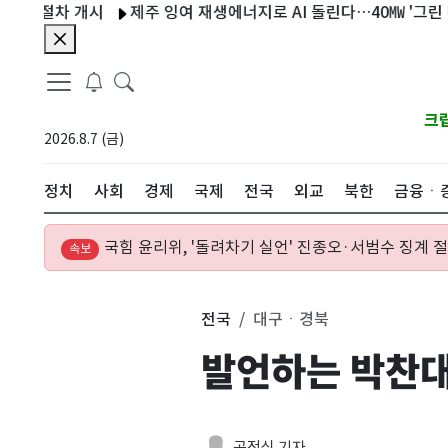
절차 개시
제주 잉여 재생에너지로 AI 돌린다…40㎿ '그린 데이터센
크
2026.8.7 (금)
정치
사회
경제
국제
전국
외교
북한
금융ㆍ
국힘 윤리위, '돌려차기 실언' 진종오·서범수 징계 
속보
전국
대구ㆍ경북
발언하는 박찬
공정식 기자