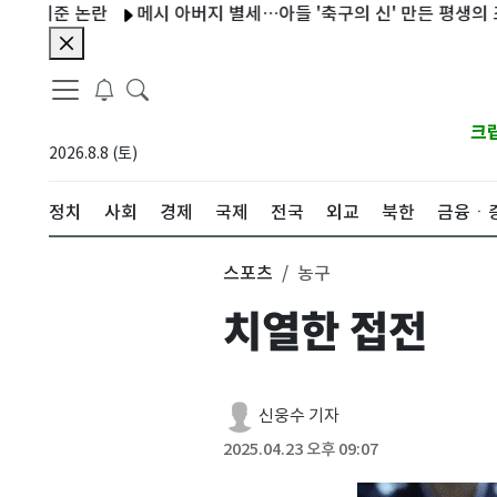
논란
메시 아버지 별세…아들 '축구의 신' 만든 평생의 조력자
크
2026.8.8 (토)
정치
사회
경제
국제
전국
외교
북한
금융ㆍ
스포츠
농구
치열한 접전
신웅수 기자
2025.04.23 오후 09:07