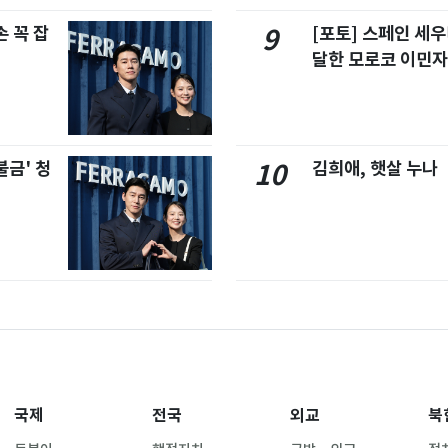
 꼭 잡
[포토] 스페인 세우
9
달한 모로코 이민
불금' 청
김희애, 햇살 누나
10
국제
전국
외교
북