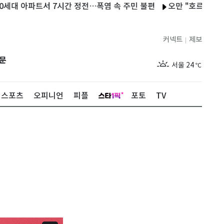
파트서 7시간 정전…폭염 속 주민 불편
오만 "호르무즈 협상 긍정적
커넥트
제보
|
제주
26
℃
문
서울
24
℃
부산
27
℃
스포츠
오피니언
피플
포토
TV
대구
27
℃
인천
25
℃
광주
27
℃
대전
27
℃
울산
26
℃
강릉
20
℃
제주
26
℃