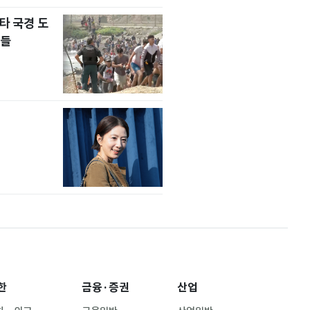
타 국경 도
자들
한
금융·증권
산업