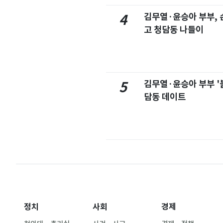
김무열·윤승아 부부, 손
4
고 청담동 나들이
김무열·윤승아 부부 '
5
담동 데이트
정치
사회
경제