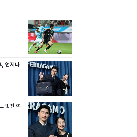
, 언제나
느 멋진 여