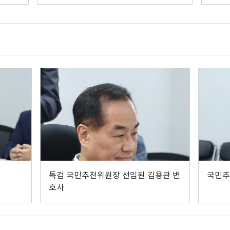
특검 국민추천위원장 선임된 김용관 변
국민추
호사