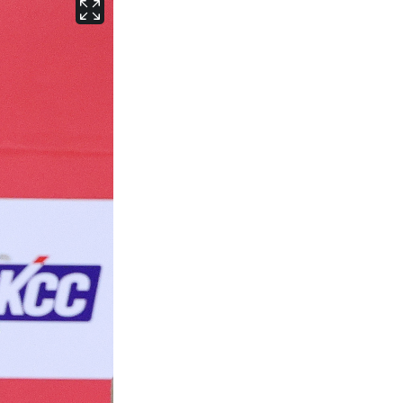
서울
24
℃
부산
27
℃
대구
27
℃
인천
25
℃
광주
27
℃
대전
27
℃
울산
26
℃
강릉
20
℃
제주
26
℃