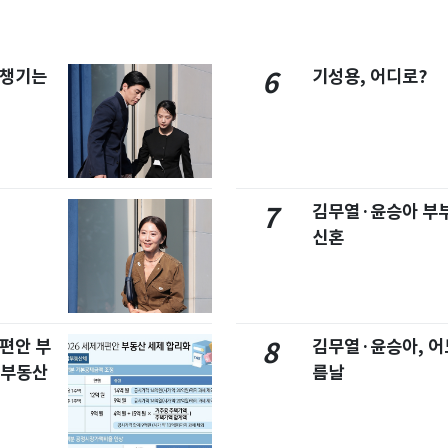
 챙기는
기성용, 어디로?
6
김무열·윤승아 부부
7
신혼
개편안 부
김무열·윤승아, 어
8
합부동산
름날