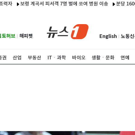
보령 계곡서 피서객 7명 벌에 쏘여 병원 이송
분당 1600세대 아
립토허브
해피펫
English
노동신
|
|
증권
산업
부동산
ITㆍ과학
바이오
생활ㆍ문화
연예