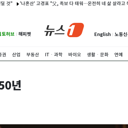
'나혼산' 고경표 "父, 족보 다 태워…온전히 네 삶 살라고 해"
미
립토허브
해피펫
English
노동신
|
|
증권
산업
부동산
ITㆍ과학
바이오
생활ㆍ문화
연예
50년