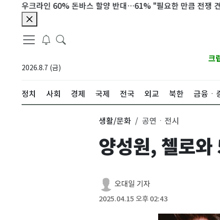
크라인 60% 돈바스 할양 반대…61% "필요한 만큼 전쟁 견딜 것"
크
2026.8.7 (금)
정치
사회
경제
국제
전국
외교
북한
금융ㆍ
생활/문화
공연ㆍ전시
양성원, 첼로와 
오대일 기자
2025.04.15 오후 02:43