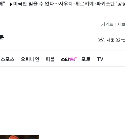
국만 믿을 수 없다…사우디·튀르키예·파키스탄 '공동방위협정' 체결
커넥트
제보
|
제주
29
℃
문
서울
32
℃
부산
29
℃
스포츠
오피니언
피플
포토
TV
대구
30
℃
인천
31
℃
광주
30
℃
대전
28
℃
울산
28
℃
강릉
26
℃
제주
29
℃