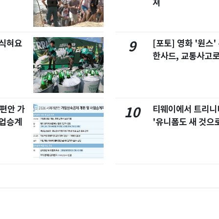
져
 식혀요
[포토] 영화 '원스
9
한사드, 교통사고로
개편안 가
티웨이에서 트리
10
사업승계
'유니폼도 새 것으로