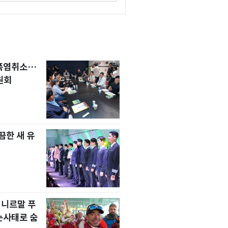
 폭염취소…
원회
한 새 유
 니르말 푸
눈사태로 숨