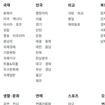
국제
전국
외교
북
동북아
행정자치
국방ㆍ외교
정
미국ㆍ캐나다
서울
통일
군
아시아ㆍ호주
경기
재외동포
경
유럽
인천
사
중동ㆍ아프리카
강원
문
중남미
세종ㆍ충북
남
국제경제
대전ㆍ충남
기후변화
전북
국제기구
전남광주
피플&피플
대구ㆍ경북
지구촌화제
부산ㆍ경남
국제일반
울산
제주
생활·문화
연예
스포츠
오
연
공연ㆍ전시
연예가화제
야구