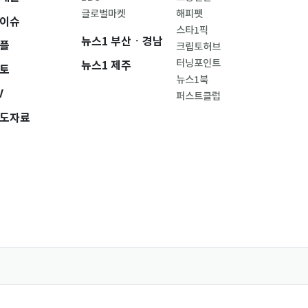
글로벌마켓
해피펫
이슈
스타1픽
뉴스1 부산ㆍ경남
플
크립토허브
터닝포인트
뉴스1 제주
토
뉴스1북
V
퍼스트클럽
도자료