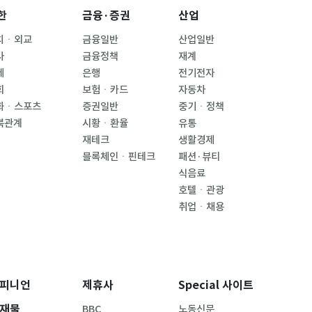
한
금융·증권
산업
치ㆍ외교
금융일반
산업일반
사
금융정책
재계
제
은행
전기전자
회
보험ㆍ카드
자동차
화ㆍ스포츠
증권일반
중기ㆍ정책
북관계
시황ㆍ환율
유통
재테크
생활경제
블록체인ㆍ핀테크
패션·뷰티
식음료
호텔ㆍ관광
취업ㆍ채용
피니언
제휴사
Special 사이트
재물
BBC
노동신문