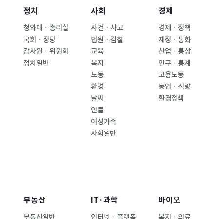
정치
사회
경제
청와대ㆍ총리실
사건ㆍ사고
경제ㆍ정책
국회ㆍ정당
법원ㆍ검찰
재정ㆍ통화
감사원ㆍ위원회
교육
산업ㆍ통상
정치일반
복지
인구ㆍ통계
노동
고용노동
환경
농업ㆍ식량
날씨
환경정책
인물
여성가족
사회일반
부동산
IT·과학
바이오
부동산일반
인터넷ㆍ플랫폼
복지ㆍ의료