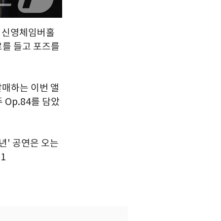
구 신영체임버홀
로를 들고 포즈를
발매하는 이번 앨
Op.84를 담았
년' 공연은 오는
1