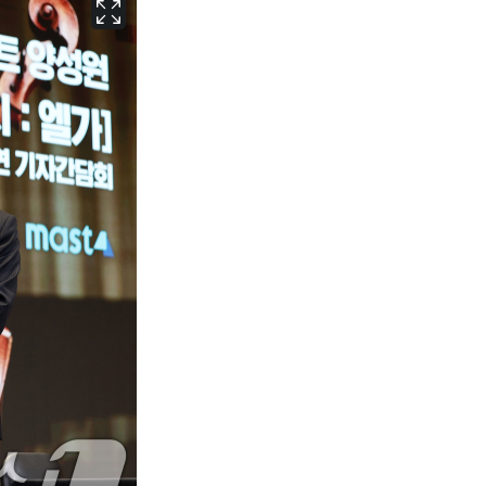
서울
32
℃
부산
29
℃
대구
30
℃
인천
31
℃
광주
30
℃
대전
28
℃
울산
28
℃
강릉
26
℃
제주
29
℃