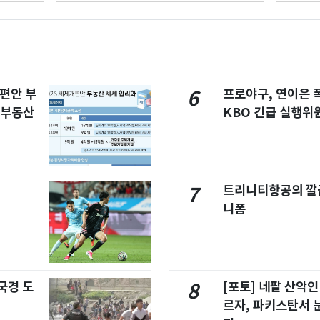
개편안 부
프로야구, 연이은
6
합부동산
KBO 긴급 실행위
트리니티항공의 깔끔
7
니폼
국경 도
[포토] 네팔 산악인
8
르자, 파키스탄서 