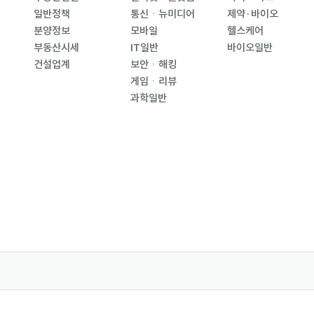
일반정책
통신ㆍ뉴미디어
제약·바이오
분양정보
모바일
헬스케어
부동산시세
IT일반
바이오일반
건설업계
보안ㆍ해킹
게임ㆍ리뷰
과학일반