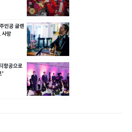
' 주인공 글렌
 사망
니티항공으로
'