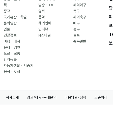
책
방송ㆍTV
해외야구
핫
종교
영화
축구
피
국가유산ㆍ학술
음악
해외축구
문화일반
해외연예
배구
포
언론
인터뷰
농구
T
건강정보
N스타일
골프
여행ㆍ레저
종목일반
보
운세ㆍ명언
도로ㆍ교통
반려동물
자동차생활ㆍ시승기
음식ㆍ맛집
회사소개
광고/제휴·구매문의
이용약관·정책
고충처리