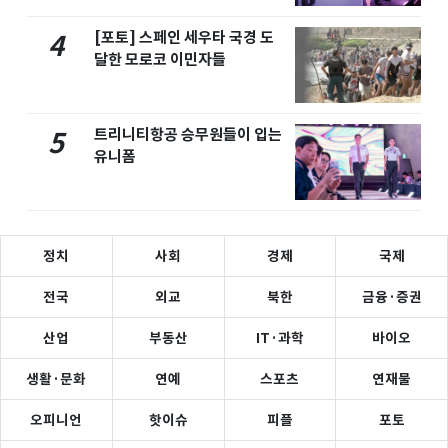
[포토] 스페인 세우타 국경 도
4
달한 모로코 이민자들
트리니티항공 승무원들이 입는
5
유니폼
정치
사회
경제
국제
전국
외교
북한
금융·증권
산업
부동산
IT·과학
바이오
생활·문화
연예
스포츠
연재물
오피니언
핫이슈
피플
포토