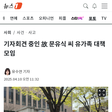
포토
문화
연예
스포츠
오피니언
피플
TV
사회
사건ㆍ사고
기자회견 중인 故 문유식 씨 유가족 대책
모임
유수연 기자
2025.04.10 오전 11:32