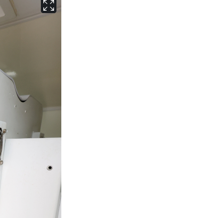
서울
30
℃
부산
29
℃
대구
31
℃
인천
31
℃
광주
31
℃
대전
29
℃
울산
29
℃
강릉
26
℃
제주
28
℃