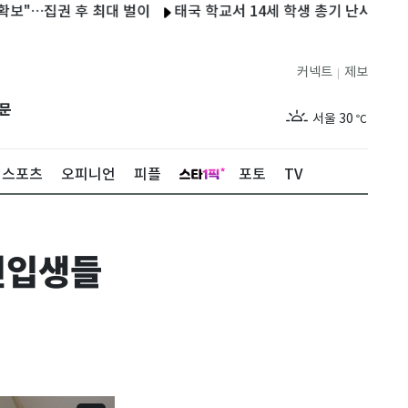
권 후 최대 벌이
태국 학교서 14세 학생 총기 난사, 조부모·교직원
커넥트
제보
|
제주
28
℃
문
서울
30
℃
부산
29
℃
스포츠
오피니언
피플
포토
TV
대구
31
℃
인천
31
℃
 신입생들
광주
31
℃
대전
29
℃
울산
29
℃
강릉
26
℃
제주
28
℃