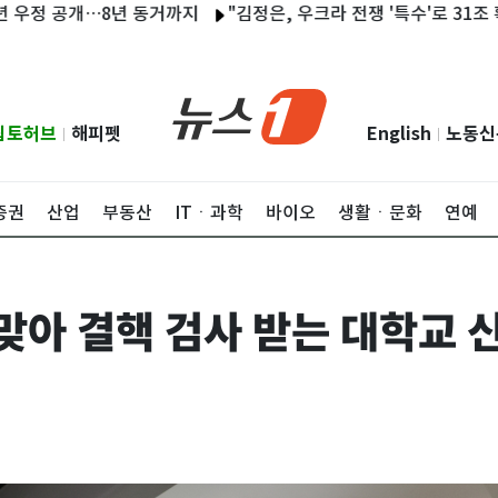
공개…8년 동거까지
"김정은, 우크라 전쟁 '특수'로 31조 확보"…집
립토허브
해피펫
English
노동신
|
|
증권
산업
부동산
ITㆍ과학
바이오
생활ㆍ문화
연예
 맞아 결핵 검사 받는 대학교