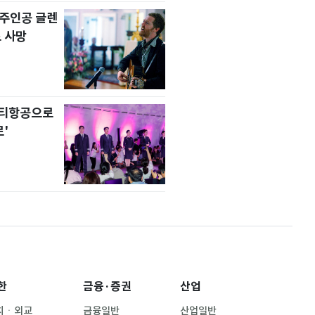
' 주인공 글렌
 사망
니티항공으로
'
한
금융·증권
산업
치ㆍ외교
금융일반
산업일반