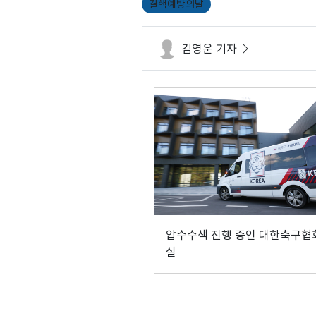
결핵예방의날
김영운 기자
압수수색 진행 중인 대한축구협
실