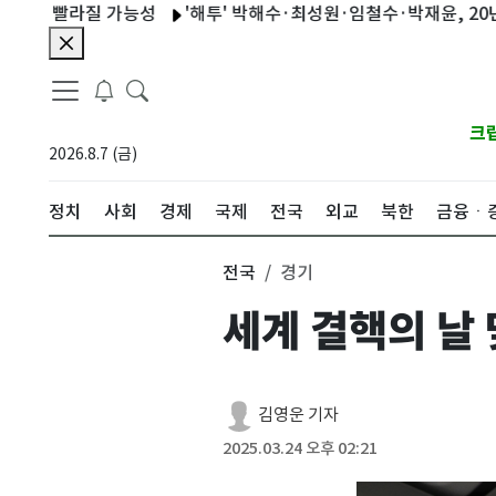
라질 가능성
'해투' 박해수·최성원·임철수·박재윤, 20년 우정 
크
2026.8.7 (금)
정치
사회
경제
국제
전국
외교
북한
금융ㆍ
전국
경기
세계 결핵의 날
김영운 기자
2025.03.24 오후 02:21