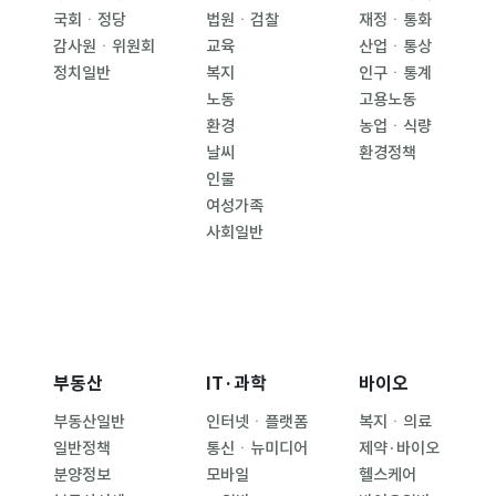
국회ㆍ정당
법원ㆍ검찰
재정ㆍ통화
감사원ㆍ위원회
교육
산업ㆍ통상
정치일반
복지
인구ㆍ통계
노동
고용노동
환경
농업ㆍ식량
날씨
환경정책
인물
여성가족
사회일반
부동산
IT·과학
바이오
부동산일반
인터넷ㆍ플랫폼
복지ㆍ의료
일반정책
통신ㆍ뉴미디어
제약·바이오
분양정보
모바일
헬스케어