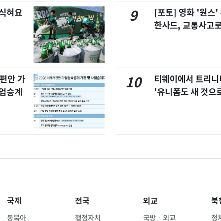
 식혀요
[포토] 영화 '원스
9
한사드, 교통사고로
개편안 가
티웨이에서 트리
10
사업승계
'유니폼도 새 것으로
국제
전국
외교
북
동북아
행정자치
국방ㆍ외교
정