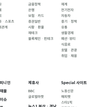
사
금융정책
재계
제
은행
전기전자
회
보험ㆍ카드
자동차
화ㆍ스포츠
증권일반
중기ㆍ정책
북관계
시황ㆍ환율
유통
재테크
생활경제
블록체인ㆍ핀테크
패션·뷰티
식음료
호텔ㆍ관광
취업ㆍ채용
피니언
제휴사
Special 사이트
재물
BBC
노동신문
글로벌마켓
해피펫
이슈
스타1픽
뉴스1 부산ㆍ경남