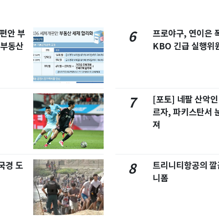
개편안 부
프로야구, 연이은
6
합부동산
KBO 긴급 실행위
[포토] 네팔 산악인
7
르자, 파키스탄서 
져
국경 도
트리니티항공의 깔끔
8
니폼