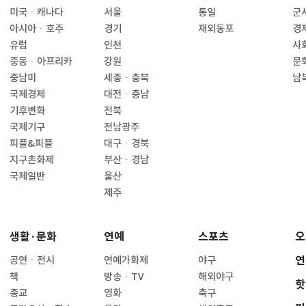
미국ㆍ캐나다
서울
통일
군
아시아ㆍ호주
경기
재외동포
경
유럽
인천
사
중동ㆍ아프리카
강원
문
중남미
세종ㆍ충북
남
국제경제
대전ㆍ충남
기후변화
전북
국제기구
전남광주
피플&피플
대구ㆍ경북
지구촌화제
부산ㆍ경남
국제일반
울산
제주
생활·문화
연예
스포츠
오
연
공연ㆍ전시
연예가화제
야구
책
방송ㆍTV
해외야구
핫
종교
영화
축구