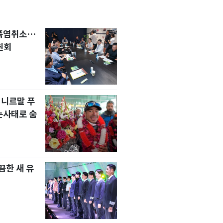
 폭염취소…
원회
 니르말 푸
눈사태로 숨
한 새 유