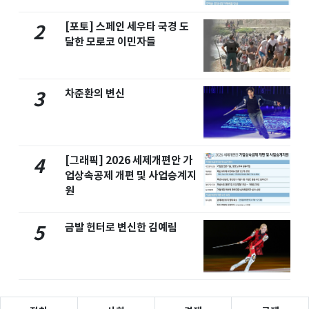
[포토] 스페인 세우타 국경 도
2
달한 모로코 이민자들
차준환의 변신
3
[그래픽] 2026 세제개편안 가
4
업상속공제 개편 및 사업승계지
원
금발 헌터로 변신한 김예림
5