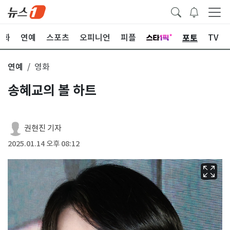
포토
문화
연예
스포츠
오피니언
피플
TV
연예
영화
송혜교의 볼 하트
권현진 기자
2025.01.14 오후 08:12