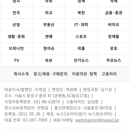
정치
사회
경제
국제
전국
외교
북한
금융·증권
산업
부동산
IT·과학
바이오
생활·문화
연예
스포츠
연재물
오피니언
핫이슈
피플
포토
TV
속보
인기뉴스
주요뉴스
회사소개
광고/제휴·구매문의
이용약관·정책
고충처리
대표이사/발행인 : 이영섭
|
편집인 : 채원배
|
편집국장 : 김기성
|
주소 : 서울시 종로구 종로 47 (공평동,SC빌딩17층)
|
사업자등록번호 : 101-86-62870
|
고충처리인 : 김성환
|
청소년보호책임자 : 안병길
|
통신판매업신고 : 서울종로 0676호
|
등록일 : 2011. 05. 26
|
제호 : 뉴스1코리아(읽기: 뉴스원코리아)
|
대표 전화 : 02-397-7000
|
대표 이메일 :
webmaster@news1.kr