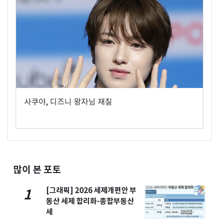
사쿠야, 디즈니 왕자님 재질
많이 본 포토
[그래픽] 2026 세제개편안 부
1
동산 세제 합리화-종합부동산
세