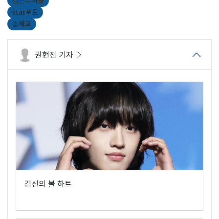
검은수녀들
star포토
송혜교
권현진 기자
김신의 볼 하트