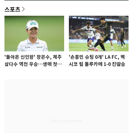
스포츠
'돌아온 신인왕' 장은수, 제주
'손흥민 슈팅 0개' LA FC, 멕
삼다수 역전 우승…생애 첫승
시코 팀 톨루카에 1-0 진땀승
감격