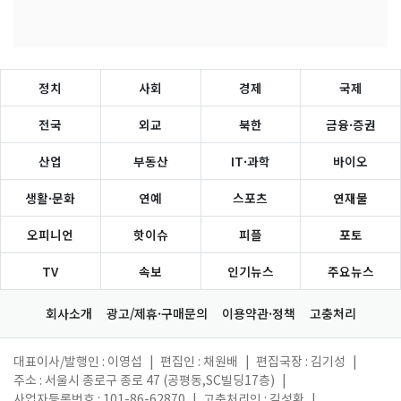
정치
사회
경제
국제
전국
외교
북한
금융·증권
산업
부동산
IT·과학
바이오
생활·문화
연예
스포츠
연재물
오피니언
핫이슈
피플
포토
TV
속보
인기뉴스
주요뉴스
회사소개
광고/제휴·구매문의
이용약관·정책
고충처리
대표이사/발행인 : 이영섭
|
편집인 : 채원배
|
편집국장 : 김기성
|
주소 : 서울시 종로구 종로 47 (공평동,SC빌딩17층)
|
사업자등록번호 : 101-86-62870
|
고충처리인 : 김성환
|