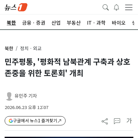
교
북한
금융ㆍ증권
산업
부동산
ITㆍ과학
바이오
생
북한
정치ㆍ외교
민주평통, '평화적 남북관계 구축과 상호
존중을 위한 토론회' 개최
유민주 기자
2026.06.23 오후 12:07
가
구글에서 뉴스1 즐겨찾기