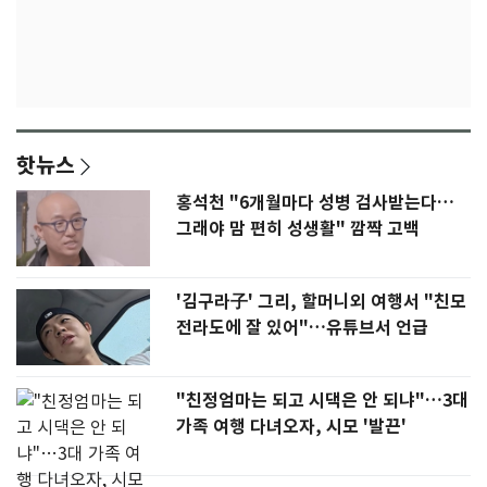
핫뉴스
홍석천 "6개월마다 성병 검사받는다…
그래야 맘 편히 성생활" 깜짝 고백
'김구라子' 그리, 할머니외 여행서 "친모
전라도에 잘 있어"…유튜브서 언급
"친정엄마는 되고 시댁은 안 되냐"…3대
가족 여행 다녀오자, 시모 '발끈'