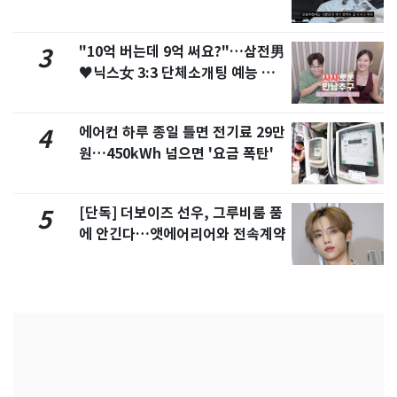
서 언급
"10억 버는데 9억 써요?"…삼전男
3
♥닉스女 3:3 단체소개팅 예능 화
제
에어컨 하루 종일 틀면 전기료 29만
4
원…450kWh 넘으면 '요금 폭탄'
[단독] 더보이즈 선우, 그루비룸 품
5
에 안긴다…앳에어리어와 전속계약