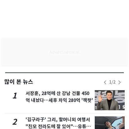
많이 본 뉴스
1
/
2
서장훈, 28억에 산 강남 건물 450
1
억 내놨다…세후 차익 280억 '잭팟'
'김구라子' 그리, 할머니외 여행서
2
"친모 전라도에 잘 있어"…유튜브