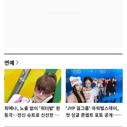
연예
최예나, 노출 없이 '워터밤' 퀸
'JYP 걸그룹' 아워벌스데이,
등극…전신 슈트로 신선한 충
첫 싱글 콘셉트 포토 공개…청
격 [N샷]
량·키치