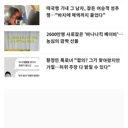
태국행 기내 그 남자, 잠든 여승객 성추
행…"바지에 체액까지 묻었다"
2600만명 사로잡은 '바나나킥 베이비'…
농심의 깜짝 선물
황정민 폭로녀 "합의? 그가 찾아왔지만
거절…허위 주장 다 밝힐 수 있다"