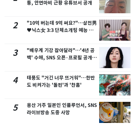
퉁, 안면마비 근황 유튜브서 공개
"10억 버는데 9억 써요?"…삼전男
2
♥닉스女 3:3 단체소개팅 예능 화
제
"배우계 기강 잡아달라"…'4년 공
3
백' 수애, SNS 오픈·프로필 공개
화제
태풍도 "거긴 너무 뜨거워"…한반
4
도 비켜가는 '돌핀'과 '찬홈'
용산 거주 일본인 인플루언서, SNS
5
라이브방송 도중 사망