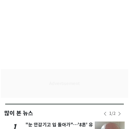
많이 본 뉴스
1
/
2
"눈 안감기고 입 돌아가"…'8혼' 유
1