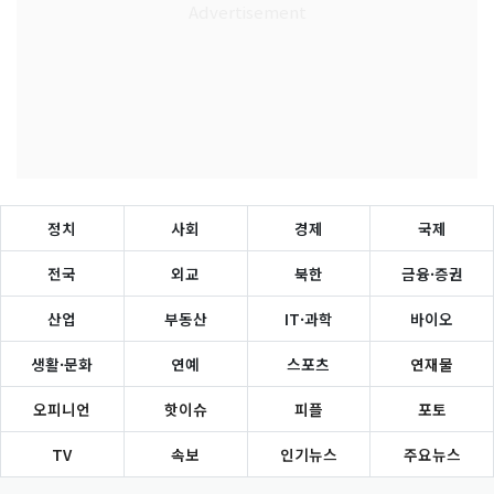
정치
사회
경제
국제
전국
외교
북한
금융·증권
산업
부동산
IT·과학
바이오
생활·문화
연예
스포츠
연재물
오피니언
핫이슈
피플
포토
TV
속보
인기뉴스
주요뉴스