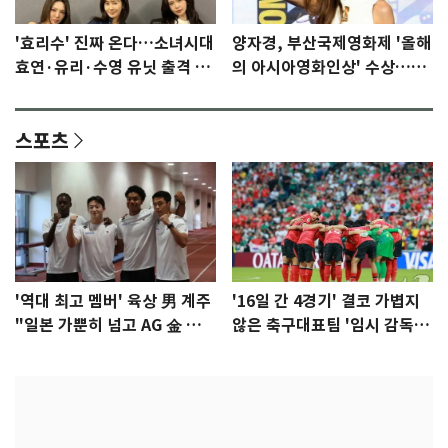
'효리수' 진짜 온다…소녀시대
양자경, 부산국제영화제 '올해
효연·유리·수영 유닛 출격 [N
의 아시아영화인상' 수상…15
이슈]
년만에 부산 온다
스포츠
'역대 최고 멤버' 육상 男 계주
'16일 간 4경기' 결코 가볍지
"일본 가뿐히 넘고 AG 金 따겠
않은 축구대표팀 '임시 감독'
다"
무게