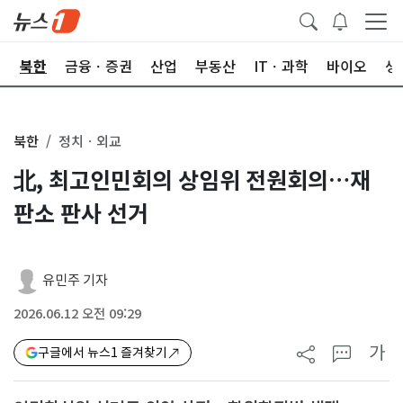
교
북한
금융ㆍ증권
산업
부동산
ITㆍ과학
바이오
생
북한
정치ㆍ외교
北, 최고인민회의 상임위 전원회의…재
판소 판사 선거
유민주 기자
2026.06.12 오전 09:29
가
구글에서 뉴스1 즐겨찾기