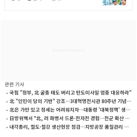
관련 기사
국힘 "정부, 北 굴종 태도 버리고 탄도미사일 엄중 대응하라"
北 "인민이 당의 기반" 강조…3대혁명전시관 80주년 기념
[데일리 북한]
北은 가만 있고 정세는 어려워지자…대통령 '대북정책' 생각
바뀌었나
日방위백서 "北, 러 파병서 드론·전자전 경험…전군 확산 우
려"
내각총리, 철도·철강 생산현장 점검…지방공장 품질관리 강
조[데일리 북한]