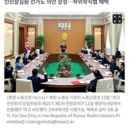
인민참심원 선거도 의안 상정…학위학직법 채택
(평양 노동신문=뉴스1) = 북한 노동당 기관지 노동신문은 12일 "최고
인민회의 상임위원회 제15기 제1차 전원회의가 11일 평양의사당에서
진행됐다"라고 보도했다. [국내에서만 사용가능. 재배포 금지. DB 금
지. For Use Only in the Republic of Korea. Redistribution Pr
ohibited] rodongphoto@news1.kr