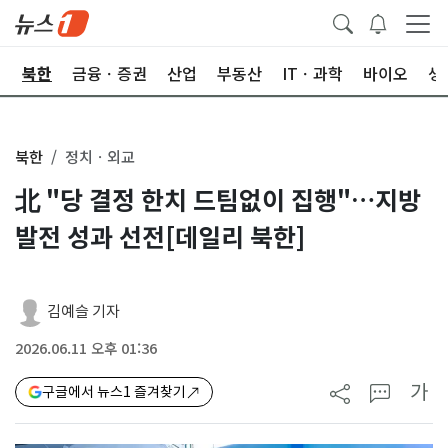
교
북한
금융ㆍ증권
산업
부동산
ITㆍ과학
바이오
생
북한
정치ㆍ외교
北 "당 결정 한치 드팀없이 집행"…지방
발전 성과 선전[데일리 북한]
김예슬 기자
2026.06.11 오후 01:36
가
구글에서 뉴스1 즐겨찾기