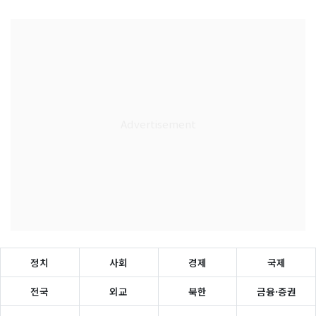
정치
사회
경제
국제
전국
외교
북한
금융·증권