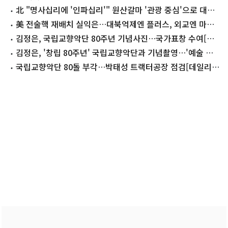
北 "명사십리에 '인파십리'" 원산갈마 '관광 중심'으로 대대
적 선전
美 전술핵 재배치 실익은…대북억제엔 플러스, 외교엔 마이
너스
김정은, 국립교향악단 80주년 기념사진…국가표창 수여[데
일리 북한]
김정은, '창립 80주년' 국립교향악단과 기념촬영…'예술 선
전' 역할 강조
국립교향악단 80돌 부각…박태성 트랙터공장 점검[데일리
북한]