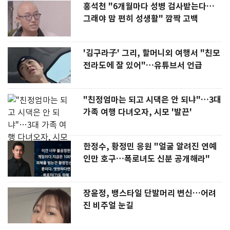
홍석천 "6개월마다 성병 검사받는다…
그래야 맘 편히 성생활" 깜짝 고백
'김구라子' 그리, 할머니외 여행서 "친모
전라도에 잘 있어"…유튜브서 언급
"친정엄마는 되고 시댁은 안 되냐"…3대
가족 여행 다녀오자, 시모 '발끈'
한정수, 황정민 응원 "얼굴 알려진 연예
인만 호구…폭로녀도 신분 공개해라"
장윤정, 뱅스타일 단발머리 변신…어려
진 비주얼 눈길