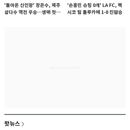
'돌아온 신인왕' 장은수, 제주
'손흥민 슈팅 0개' LA FC, 멕
삼다수 역전 우승…생애 첫승
시코 팀 톨루카에 1-0 진땀승
감격
핫뉴스