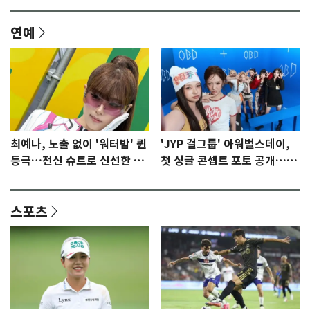
연예
최예나, 노출 없이 '워터밤' 퀸
'JYP 걸그룹' 아워벌스데이,
등극…전신 슈트로 신선한 충
첫 싱글 콘셉트 포토 공개…청
격 [N샷]
량·키치
스포츠