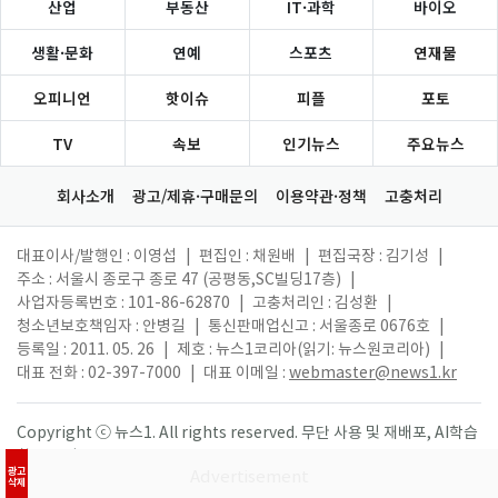
산업
부동산
IT·과학
바이오
생활·문화
연예
스포츠
연재물
오피니언
핫이슈
피플
포토
TV
속보
인기뉴스
주요뉴스
회사소개
광고/제휴·구매문의
이용약관·정책
고충처리
대표이사/발행인 : 이영섭
|
편집인 : 채원배
|
편집국장 : 김기성
|
주소 : 서울시 종로구 종로 47 (공평동,SC빌딩17층)
|
사업자등록번호 : 101-86-62870
|
고충처리인 : 김성환
|
청소년보호책임자 : 안병길
|
통신판매업신고 : 서울종로 0676호
|
등록일 : 2011. 05. 26
|
제호 : 뉴스1코리아(읽기: 뉴스원코리아)
|
대표 전화 : 02-397-7000
|
대표 이메일 :
webmaster@news1.kr
Copyright ⓒ 뉴스1. All rights reserved. 무단 사용 및 재배포, AI학습
활용 금지.
광고
삭제