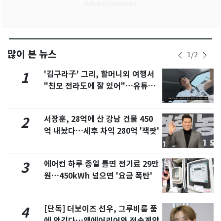
많이 본 뉴스
1
/
2
'김구라子' 그리, 할머니외 여행서
1
"친모 전라도에 잘 있어"…유튜브
서 언급
서장훈, 28억에 산 강남 건물 450
2
억 내놨다…세후 차익 280억 '잭팟'
에어컨 하루 종일 틀면 전기료 29만
3
원…450kWh 넘으면 '요금 폭탄'
[단독] 더보이즈 선우, 그루비룸 품
4
에 안긴다…앳에어리어와 전속계약