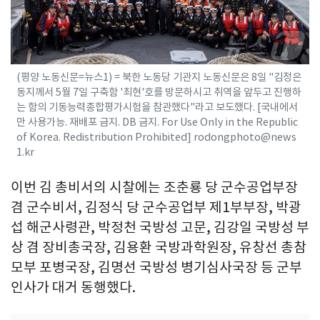
(평양 노동신문=뉴스1) = 북한 노동당 기관지 노동신문은 8일 "김정은
동지께서 5월 7일 구축함 '최현'호를 방문하시고 취역을 앞두고 진행하
는 함의 기동능력종합평가시험을 참관했다"라고 보도했다. [국내에서
만 사용가능. 재배포 금지. DB 금지. For Use Only in the Republic
of Korea. Redistribution Prohibited] rodongphoto@news
1.kr
이번 김 총비서의 시찰에는 조춘룡 당 군수공업부장
겸 군수비서, 김정식 당 군수공업부 제1부부장, 박광
섭 해군사령관, 박정천 국방성 고문, 김강일 국방성 부
상 겸 장비총국장, 김용환 국방과학원장, 유창선 총참
모부 포병국장, 김명선 국방성 병기심사국장 등 군부
인사가 대거 동행했다.