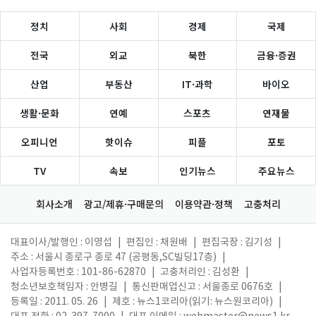
정치
사회
경제
국제
전국
외교
북한
금융·증권
산업
부동산
IT·과학
바이오
생활·문화
연예
스포츠
연재물
오피니언
핫이슈
피플
포토
TV
속보
인기뉴스
주요뉴스
회사소개
광고/제휴·구매문의
이용약관·정책
고충처리
대표이사/발행인 : 이영섭
|
편집인 : 채원배
|
편집국장 : 김기성
|
주소 : 서울시 종로구 종로 47 (공평동,SC빌딩17층)
|
사업자등록번호 : 101-86-62870
|
고충처리인 : 김성환
|
청소년보호책임자 : 안병길
|
통신판매업신고 : 서울종로 0676호
|
등록일 : 2011. 05. 26
|
제호 : 뉴스1코리아(읽기: 뉴스원코리아)
|