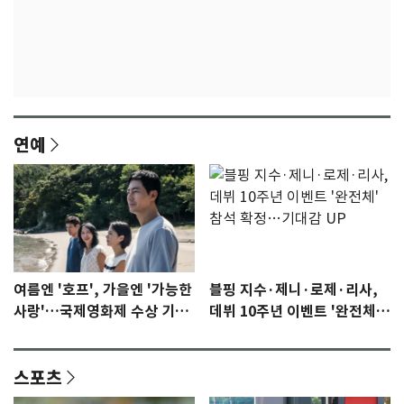
연예
여름엔 '호프', 가을엔 '가능한
블핑 지수·제니·로제·리사,
사랑'…국제영화제 수상 기대
데뷔 10주년 이벤트 '완전체'
감 [N이슈]
참석 확정…기대감 UP
스포츠