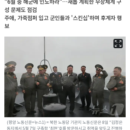
"6월 중 해군에 인도하라"…새롭 계획한 무장체계 구
성 문제도 점검
주애, 가죽점퍼 입고 군인들과 '스킨십'하며 후계자 행
보
(평양 노동신문=뉴스1) = 북한 노동당 기관지 노동신문은 8일 "김정은
동지께서 5월 7일 구축함 '최현'호를 방문하시고 취역을 앞두고 진행하