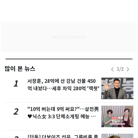
많이 본 뉴스
1
/
2
서장훈, 28억에 산 강남 건물 450
1
억 내놨다…세후 차익 280억 '잭팟'
"10억 버는데 9억 써요?"…삼전男
2
♥닉스女 3:3 단체소개팅 예능 화
제
[단독] 더보이즈 선우, 그루비룸 품