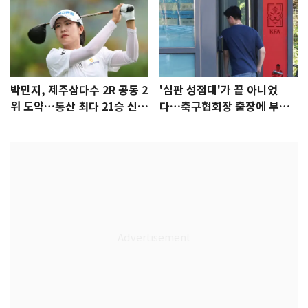
박민지, 제주삼다수 2R 공동 2
'심판 성접대'가 끝 아니었
위 도약…통산 최다 21승 신기
다…축구협회장 출장에 부인
록 도전
3회 동반 '펑펑'