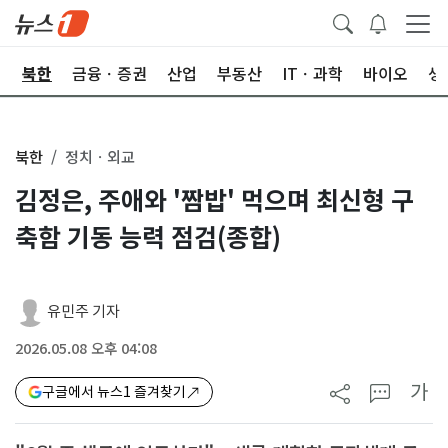
교
북한
금융ㆍ증권
산업
부동산
ITㆍ과학
바이오
생
북한
정치ㆍ외교
김정은, 주애와 '짬밥' 먹으며 최신형 구
축함 기동 능력 점검(종합)
유민주 기자
2026.05.08 오후 04:08
가
구글에서 뉴스1 즐겨찾기