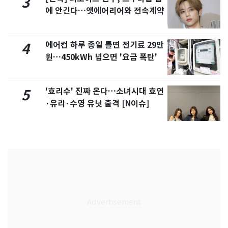
3
에 안긴다…앳에어리어와 전속계약
에어컨 하루 종일 틀면 전기료 29만
4
원…450kWh 넘으면 '요금 폭탄'
'효리수' 진짜 온다…소녀시대 효연
5
·유리·수영 유닛 출격 [N이슈]