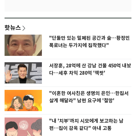
핫뉴스
"단둘만 있는 밀폐된 공간과 술…황정민
폭로녀는 두가지에 집착했다"
서장훈, 28억에 산 강남 건물 450억 내놨
다…세후 차익 280억 '잭팟'
"이혼한 여사친은 생명의 은인…한집서
살게 해달라" 남편 요구에 '절망'
"내 '치부'까지 시모에게 보고하는 남
편…집이 감옥 같다" 아내 고통