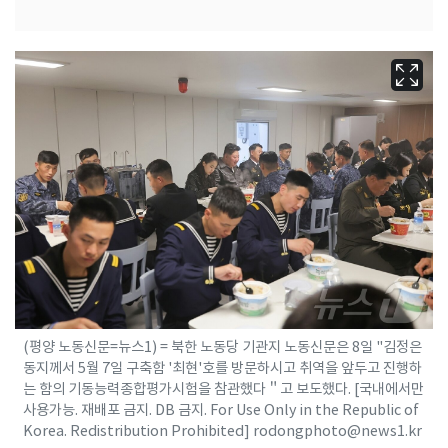
(평양 노동신문=뉴스1) = 북한 노동당 기관지 노동신문은 8일 "김정은
동지께서 5월 7일 구축함 '최현'호를 방문하시고 취역을 앞두고 진행하
는 함의 기동능력종합평가시험을 참관했다＂고 보도했다. [국내에서만
사용가능. 재배포 금지. DB 금지. For Use Only in the Republic of
Korea. Redistribution Prohibited] rodongphoto@news1.kr