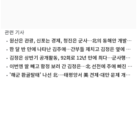
관련 기사
원산은 관광, 신포는 경제, 청진은 군사…北의 동해안 개발
구상 청사진
한 달 반 만에 나타난 김주애…간부들 제치고 김정은 옆에 섰
다
김정은 상반기 공개활동, 92회로 12년 만에 최다…군사행보
도 역대 최다
이번엔 딸 빼고 함정 보러 간 김정은…北 선전에 주애 빠진 이
유
'해군 환골탈태' 나선 北…·태평양서 美 견제·대만 문제 개입
강화 포석