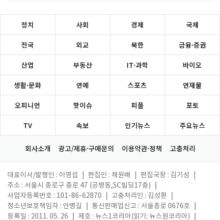
정치
사회
경제
국제
전국
외교
북한
금융·증권
산업
부동산
IT·과학
바이오
생활·문화
연예
스포츠
연재물
오피니언
핫이슈
피플
포토
TV
속보
인기뉴스
주요뉴스
회사소개
광고/제휴·구매문의
이용약관·정책
고충처리
대표이사/발행인 : 이영섭
|
편집인 : 채원배
|
편집국장 : 김기성
|
주소 : 서울시 종로구 종로 47 (공평동,SC빌딩17층)
|
사업자등록번호 : 101-86-62870
|
고충처리인 : 김성환
|
청소년보호책임자 : 안병길
|
통신판매업신고 : 서울종로 0676호
|
등록일 : 2011. 05. 26
|
제호 : 뉴스1코리아(읽기: 뉴스원코리아)
|