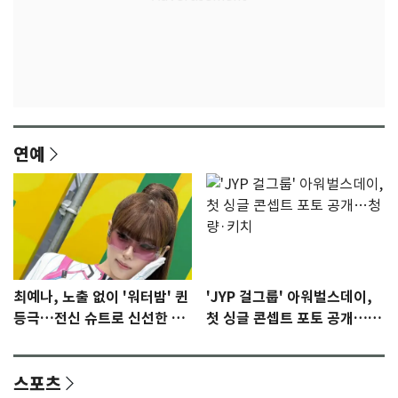
연예
최예나, 노출 없이 '워터밤' 퀸
'JYP 걸그룹' 아워벌스데이,
등극…전신 슈트로 신선한 충
첫 싱글 콘셉트 포토 공개…청
격 [N샷]
량·키치
스포츠