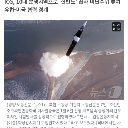
ICG, 10대 분쟁지역으로 '한반도' 꼽자 비난수위 높여
유럽-미국 협력 경계
(평양 노동신문=뉴스1) = 북한 노동당 기관지 노동신문은 7일 "조선민
주주의인민공화국 미사일총국은 1월 6일 신형 극초음속 중장거리 탄도
미사일 시험발사를 성공적으로 진행하였다＂면서 ＂김정은동지께서
(이를) 화상감시체계로 참관하시었다＂라고 보도했다. [국내에서만 사