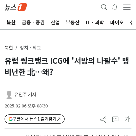
교
북한
금융ㆍ증권
산업
부동산
ITㆍ과학
바이오
생
북한
정치ㆍ외교
유럽 씽크탱크 ICG에 '서방의 나팔수' 맹
비난한 北…왜?
유민주 기자
2025.02.06 오후 08:30
가
구글에서 뉴스1 즐겨찾기