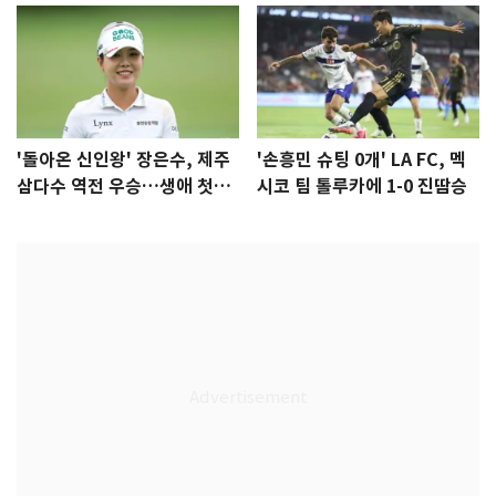
'돌아온 신인왕' 장은수, 제주
'손흥민 슈팅 0개' LA FC, 멕
삼다수 역전 우승…생애 첫승
시코 팀 톨루카에 1-0 진땀승
감격