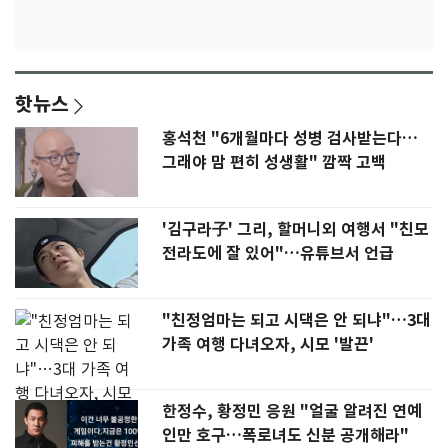
핫뉴스
홍석천 "6개월마다 성병 검사받는다…
그래야 맘 편히 성생활" 깜짝 고백
'김구라子' 그리, 할머니외 여행서 "친모
전라도에 잘 있어"…유튜브서 언급
"친정엄마는 되고 시댁은 안 되냐"…3대
가족 여행 다녀오자, 시모 '발끈'
한정수, 황정민 응원 "얼굴 알려진 연예
인만 호구…폭로녀도 신분 공개해라"