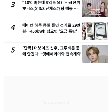
"10억 버는데 9억 써요?"…삼전男
3
♥닉스女 3:3 단체소개팅 예능 화
제
에어컨 하루 종일 틀면 전기료 29만
4
원…450kWh 넘으면 '요금 폭탄'
[단독] 더보이즈 선우, 그루비룸 품
5
에 안긴다…앳에어리어와 전속계약