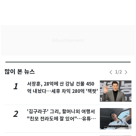
많이 본 뉴스
1
/
2
서장훈, 28억에 산 강남 건물 450
1
억 내놨다…세후 차익 280억 '잭팟'
'김구라子' 그리, 할머니외 여행서
2
"친모 전라도에 잘 있어"…유튜브
서 언급