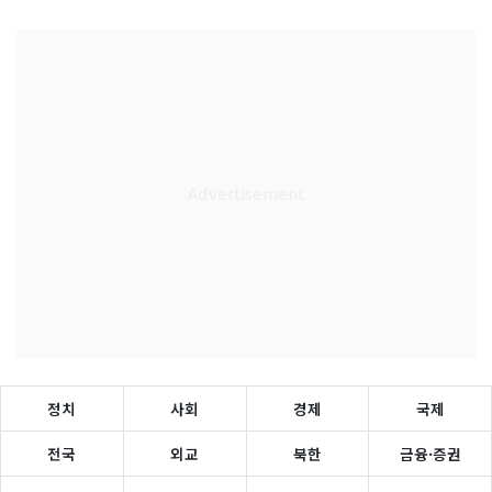
정치
사회
경제
국제
전국
외교
북한
금융·증권