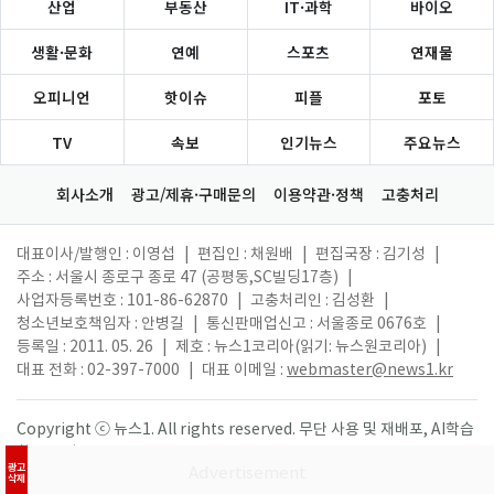
산업
부동산
IT·과학
바이오
생활·문화
연예
스포츠
연재물
오피니언
핫이슈
피플
포토
TV
속보
인기뉴스
주요뉴스
회사소개
광고/제휴·구매문의
이용약관·정책
고충처리
대표이사/발행인 : 이영섭
|
편집인 : 채원배
|
편집국장 : 김기성
|
주소 : 서울시 종로구 종로 47 (공평동,SC빌딩17층)
|
사업자등록번호 : 101-86-62870
|
고충처리인 : 김성환
|
청소년보호책임자 : 안병길
|
통신판매업신고 : 서울종로 0676호
|
등록일 : 2011. 05. 26
|
제호 : 뉴스1코리아(읽기: 뉴스원코리아)
|
대표 전화 : 02-397-7000
|
대표 이메일 :
webmaster@news1.kr
Copyright ⓒ 뉴스1. All rights reserved. 무단 사용 및 재배포, AI학습
활용 금지.
광고
삭제