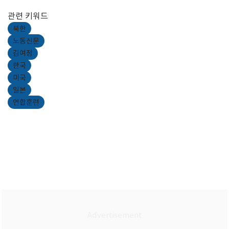
관련 키워드
북한
노동신문
김여정
한국
미국
일본
연합훈련