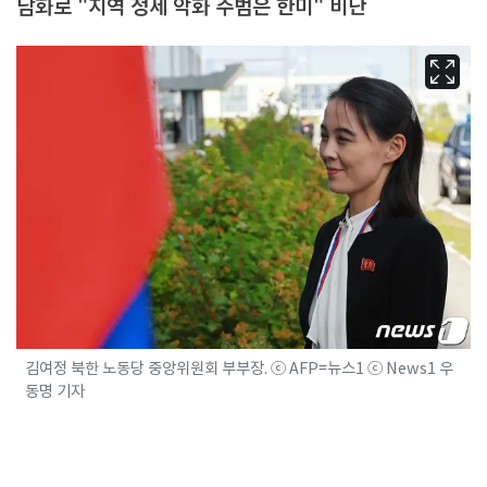
담화로 "지역 정세 악화 주범은 한미" 비난
김여정 북한 노동당 중앙위원회 부부장. ⓒ AFP=뉴스1 ⓒ News1 우
동명 기자