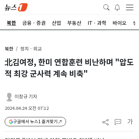
교
북한
금융ㆍ증권
산업
부동산
ITㆍ과학
바이오
생
북한
정치ㆍ외교
北김여정, 한미 연합훈련 비난하며 "압도
적 최강 군사력 계속 비축"
이창규 기자
2024.04.24 오전 07:12
가
구글에서 뉴스1 즐겨찾기