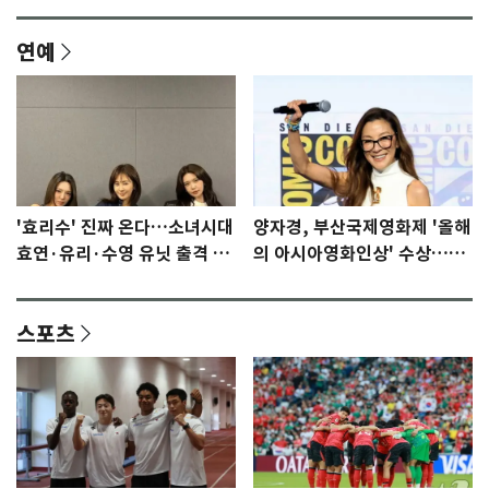
연예
'효리수' 진짜 온다…소녀시대
양자경, 부산국제영화제 '올해
효연·유리·수영 유닛 출격 [N
의 아시아영화인상' 수상…15
이슈]
년만에 부산 온다
스포츠