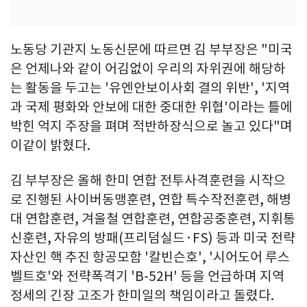
노동당 기관지 노동신문에 따르면 김 부부장은 "미국
은 언제나와 같이 어김없이 우리의 자위권에 해당하
는 활동을 두고는 '유엔안보이사회 결의 위반', '지역
과 국제 평화와 안보에 대한 중대한 위협'이라는 틀에
박힌 억지 주장을 펴며 적반하장식으로 놀고 있다"며
이같이 밝혔다.
김 부부장은 올해 한미 연합 전투사격훈련을 시작으
로 진행된 사이버동맹훈련, 연합 특수작전훈련, 해병
대 연합훈련, 겨울철 연합훈련, 연합공중훈련, 지휘통
신훈련, 자유의 방패(프리덤실드·FS) 등과 미국 전략
자산인 핵 추진 항공모함 '칼빈슨호', '시어도어 루스
벨트호'와 전략폭격기 'B-52H' 등을 언급하며 지역
정세의 긴장 고조가 한미일의 책임이라고 돌렸다.