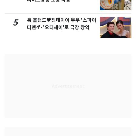
톰 홀랜드♥젠데이아 부부 '스파이
5
더맨4'·'오디세이'로 극장 장악