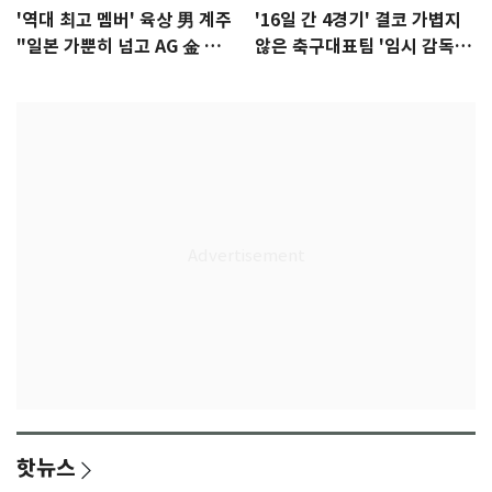
'역대 최고 멤버' 육상 男 계주
'16일 간 4경기' 결코 가볍지
"일본 가뿐히 넘고 AG 金 따겠
않은 축구대표팀 '임시 감독'
다"
무게
핫뉴스