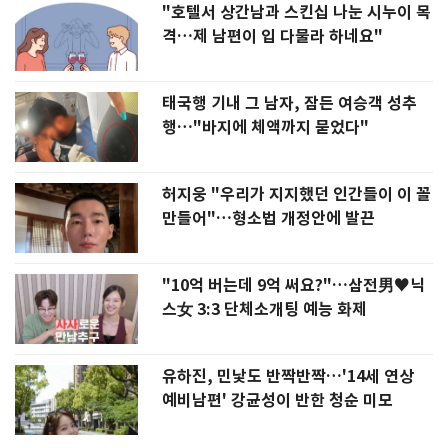
"호텔서 상간남과 스킨십 나눈 시누이 목
격…제 남편이 입 다물라 하네요"
태국행 기내 그 남자, 잠든 여승객 성추
행…"바지에 체액까지 묻었다"
허지웅 "우리가 지지했던 인간들이 이 꼴
만들어"…형소법 개정안에 발끈
"10억 버는데 9억 써요?"…삼전男♥닉
스女 3:3 단체소개팅 예능 화제
유하진, 민낯도 반짝반짝…'14세 연상
예비남편' 강균성이 반한 청순 미모