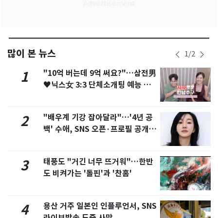
많이 본 뉴스
1
/
2
"10억 버는데 9억 써요?"…삼전男
1
♥닉스女 3:3 단체소개팅 예능 화
제
"배우계 기강 잡아달라"…'4년 공
2
백' 수애, SNS 오픈·프로필 공개
화제
태풍도 "거긴 너무 뜨거워"…한반
3
도 비켜가는 '돌핀'과 '찬홈'
용산 거주 일본인 인플루언서, SNS
4
라이브방송 도중 사망