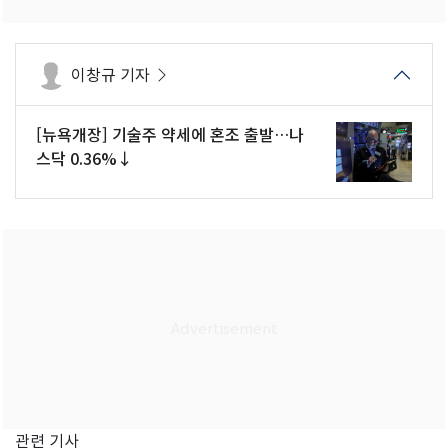
이창규 기자
[뉴욕개장] 기술주 약세에 혼조 출발…나
스닥 0.36%↓
관련 기사