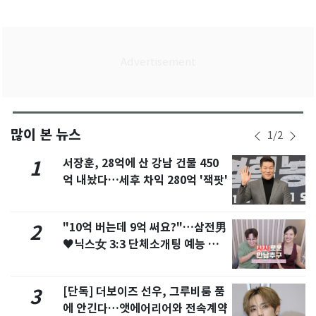
많이 본 뉴스
1
/
2
서장훈, 28억에 산 강남 건물 450
1
억 내놨다…세후 차익 280억 '잭팟'
"10억 버는데 9억 써요?"…삼전男
2
♥닉스女 3:3 단체소개팅 예능 화
제
[단독] 더보이즈 선우, 그루비룸 품
3
에 안긴다…앳에어리어와 전속계약