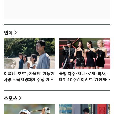
연예
여름엔 '호프', 가을엔 '가능한
블핑 지수·제니·로제·리사,
사랑'…국제영화제 수상 기대
데뷔 10주년 이벤트 '완전체'
감 [N이슈]
참석 확정…기대감 UP
스포츠