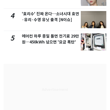
'효리수' 진짜 온다…소녀시대 효연
4
·유리·수영 유닛 출격 [N이슈]
에어컨 하루 종일 틀면 전기료 29만
5
원…450kWh 넘으면 '요금 폭탄'