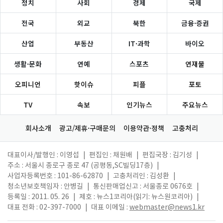
정치
사회
경제
국제
전국
외교
북한
금융·증권
산업
부동산
IT·과학
바이오
생활·문화
연예
스포츠
연재물
오피니언
핫이슈
피플
포토
TV
속보
인기뉴스
주요뉴스
회사소개
광고/제휴·구매문의
이용약관·정책
고충처리
대표이사/발행인 : 이영섭
|
편집인 : 채원배
|
편집국장 : 김기성
|
주소 : 서울시 종로구 종로 47 (공평동,SC빌딩17층)
|
사업자등록번호 : 101-86-62870
|
고충처리인 : 김성환
|
청소년보호책임자 : 안병길
|
통신판매업신고 : 서울종로 0676호
|
등록일 : 2011. 05. 26
|
제호 : 뉴스1코리아(읽기: 뉴스원코리아)
|
대표 전화 : 02-397-7000
|
대표 이메일 :
webmaster@news1.kr