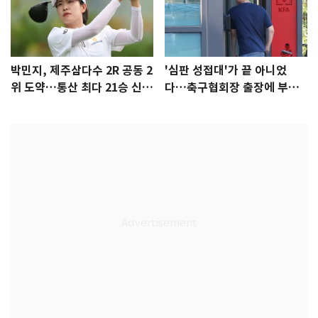
박민지, 제주삼다수 2R 공동 2
'심판 성접대'가 끝 아니었
위 도약…통산 최다 21승 신기
다…축구협회장 출장에 부인
록 도전
3회 동반 '펑펑'