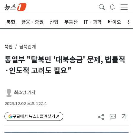
교
북한
금융ㆍ증권
산업
부동산
ITㆍ과학
바이오
생
북한
남북관계
통일부 "탈북민 '대북송금' 문제, 법률적
·인도적 고려도 필요"
최소망 기자
2025.12.02 오후 12:14
가
구글에서 뉴스1 즐겨찾기