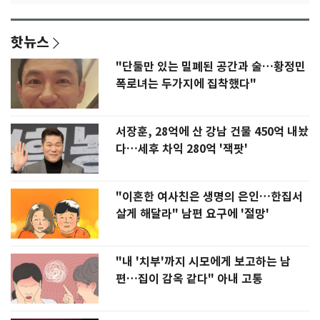
핫뉴스
"단둘만 있는 밀폐된 공간과 술…황정민
폭로녀는 두가지에 집착했다"
서장훈, 28억에 산 강남 건물 450억 내놨
다…세후 차익 280억 '잭팟'
"이혼한 여사친은 생명의 은인…한집서
살게 해달라" 남편 요구에 '절망'
"내 '치부'까지 시모에게 보고하는 남
편…집이 감옥 같다" 아내 고통