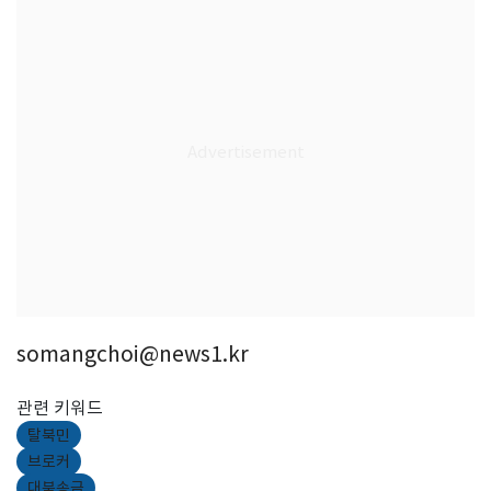
somangchoi@news1.kr
관련 키워드
탈북민
브로커
대북송금