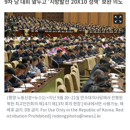
9차 당 대회 앞두고 '지방발전 20X10 정책' 보완 의도
(평양 노동신문=뉴스1) =지난 9월 20~21일 만수대의사당에서 진행된
북한 최고인민회의 제14기 제13차 회의 현장 [국내에서만 사용가능. 재
배포 금지. DB 금지. For Use Only in the Republic of Korea. Red
istribution Prohibited] rodongphoto@news1.kr