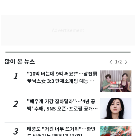
많이 본 뉴스
1
/
2
"10억 버는데 9억 써요?"…삼전男
1
♥닉스女 3:3 단체소개팅 예능 화
제
"배우계 기강 잡아달라"…'4년 공
2
백' 수애, SNS 오픈·프로필 공개
화제
태풍도 "거긴 너무 뜨거워"…한반
3