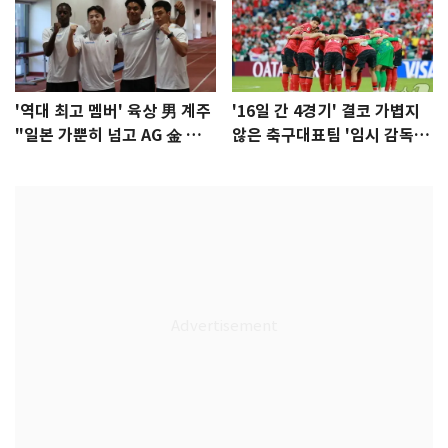
'역대 최고 멤버' 육상 男 계주
'16일 간 4경기' 결코 가볍지
"일본 가뿐히 넘고 AG 金 따겠
않은 축구대표팀 '임시 감독'
다"
무게