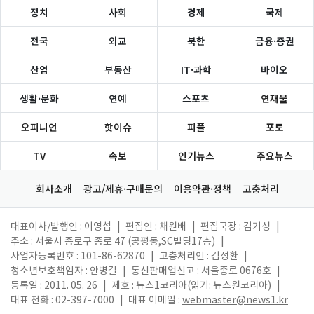
정치
사회
경제
국제
전국
외교
북한
금융·증권
산업
부동산
IT·과학
바이오
생활·문화
연예
스포츠
연재물
오피니언
핫이슈
피플
포토
TV
속보
인기뉴스
주요뉴스
회사소개
광고/제휴·구매문의
이용약관·정책
고충처리
대표이사/발행인 : 이영섭
|
편집인 : 채원배
|
편집국장 : 김기성
|
주소 : 서울시 종로구 종로 47 (공평동,SC빌딩17층)
|
사업자등록번호 : 101-86-62870
|
고충처리인 : 김성환
|
청소년보호책임자 : 안병길
|
통신판매업신고 : 서울종로 0676호
|
등록일 : 2011. 05. 26
|
제호 : 뉴스1코리아(읽기: 뉴스원코리아)
|
대표 전화 : 02-397-7000
|
대표 이메일 :
webmaster@news1.kr