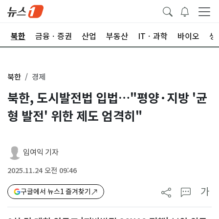
교
북한
금융ㆍ증권
산업
부동산
ITㆍ과학
바이오
생
북한
경제
북한, 도시발전법 입법…"평양·지방 '균
형 발전' 위한 제도 엄격히"
임여익 기자
2025.11.24 오전 09:46
가
구글에서 뉴스1 즐겨찾기