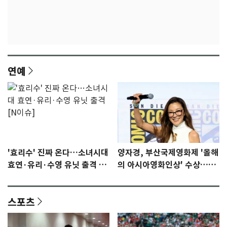
연예
'효리수' 진짜 온다…소녀시대
양자경, 부산국제영화제 '올해
효연·유리·수영 유닛 출격 [N
의 아시아영화인상' 수상…15
이슈]
년만에 부산 온다
스포츠