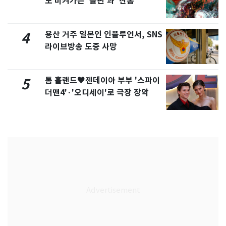
도 비켜가는 '돌핀'과 '찬홈'
용산 거주 일본인 인플루언서, SNS
4
라이브방송 도중 사망
톰 홀랜드♥젠데이아 부부 '스파이
5
더맨4'·'오디세이'로 극장 장악