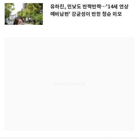
유하진, 민낯도 반짝반짝…'14세 연상
예비남편' 강균성이 반한 청순 미모