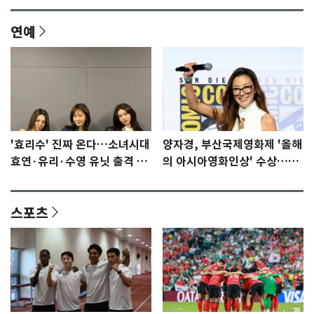
연예
'효리수' 진짜 온다…소녀시대
양자경, 부산국제영화제 '올해
효연·유리·수영 유닛 출격 [N
의 아시아영화인상' 수상…15
이슈]
년만에 부산 온다
스포츠