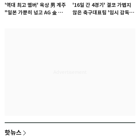
'역대 최고 멤버' 육상 男 계주
'16일 간 4경기' 결코 가볍지
"일본 가뿐히 넘고 AG 金 따겠
않은 축구대표팀 '임시 감독'
다"
무게
핫뉴스