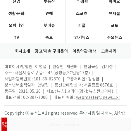
산업
부동산
IT·과학
바이오
생활·문화
연예
스포츠
연재물
오피니언
핫이슈
피플
포토
TV
속보
인기뉴스
주요뉴스
회사소개
광고/제휴·구매문의
이용약관·정책
고충처리
대표이사/발행인 : 이영섭
|
편집인 : 채원배
|
편집국장 : 김기성
|
주소 : 서울시 종로구 종로 47 (공평동,SC빌딩17층)
|
사업자등록번호 : 101-86-62870
|
고충처리인 : 김성환
|
청소년보호책임자 : 안병길
|
통신판매업신고 : 서울종로 0676호
|
등록일 : 2011. 05. 26
|
제호 : 뉴스1코리아(읽기: 뉴스원코리아)
|
대표 전화 : 02-397-7000
|
대표 이메일 :
webmaster@news1.kr
Copyright ⓒ 뉴스1. All rights reserved. 무단 사용 및 재배포, AI학습
활용 금지.
광고
삭제