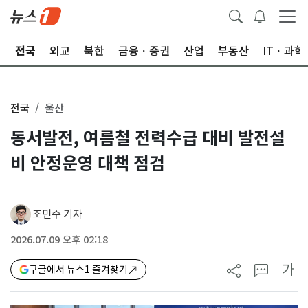
제
전국
외교
북한
금융ㆍ증권
산업
부동산
ITㆍ과학
전국
울산
동서발전, 여름철 전력수급 대비 발전설
비 안정운영 대책 점검
조민주 기자
2026.07.09 오후 02:18
가
구글에서 뉴스1 즐겨찾기