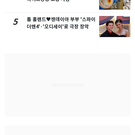
톰 홀랜드♥젠데이아 부부 '스파이
5
더맨4'·'오디세이'로 극장 장악