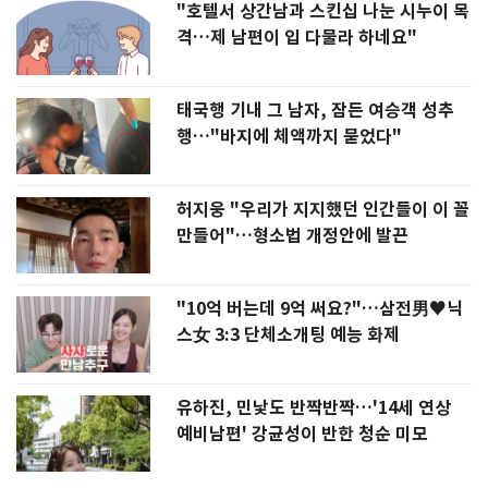
"호텔서 상간남과 스킨십 나눈 시누이 목
격…제 남편이 입 다물라 하네요"
태국행 기내 그 남자, 잠든 여승객 성추
행…"바지에 체액까지 묻었다"
허지웅 "우리가 지지했던 인간들이 이 꼴
만들어"…형소법 개정안에 발끈
"10억 버는데 9억 써요?"…삼전男♥닉
스女 3:3 단체소개팅 예능 화제
유하진, 민낯도 반짝반짝…'14세 연상
예비남편' 강균성이 반한 청순 미모