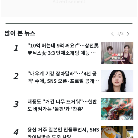
많이 본 뉴스
1
/
2
"10억 버는데 9억 써요?"…삼전男
1
♥닉스女 3:3 단체소개팅 예능 화
제
"배우계 기강 잡아달라"…'4년 공
2
백' 수애, SNS 오픈·프로필 공개
화제
태풍도 "거긴 너무 뜨거워"…한반
3
도 비켜가는 '돌핀'과 '찬홈'
용산 거주 일본인 인플루언서, SNS
4
라이브방송 도중 사망