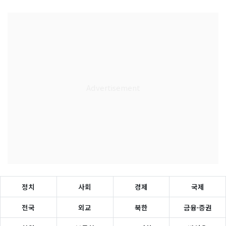
정치
사회
경제
국제
전국
외교
북한
금융·증권