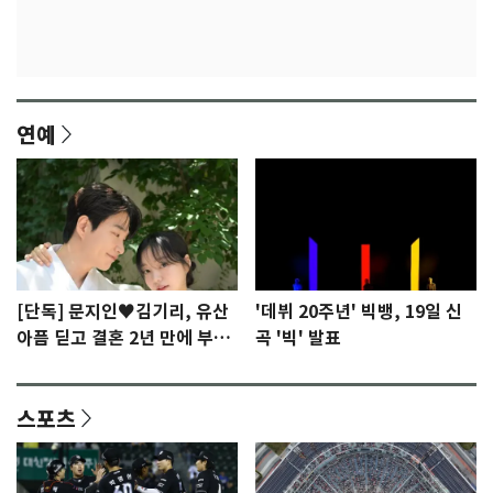
연예
[단독] 문지인♥김기리, 유산
'데뷔 20주년' 빅뱅, 19일 신
아픔 딛고 결혼 2년 만에 부모
곡 '빅' 발표
됐다…7일 득남
스포츠