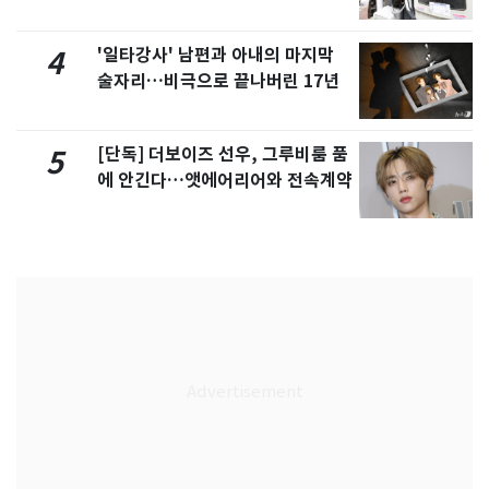
'일타강사' 남편과 아내의 마지막
4
술자리…비극으로 끝나버린 17년
[단독] 더보이즈 선우, 그루비룸 품
5
에 안긴다…앳에어리어와 전속계약