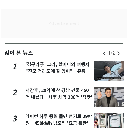
많이 본 뉴스
1
/
2
'김구라子' 그리, 할머니외 여행서
1
"친모 전라도에 잘 있어"…유튜브
서 언급
서장훈, 28억에 산 강남 건물 450
2
억 내놨다…세후 차익 280억 '잭팟'
에어컨 하루 종일 틀면 전기료 29만
3
원…450kWh 넘으면 '요금 폭탄'