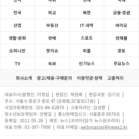
전국
외교
북한
금융·증권
산업
부동산
IT·과학
바이오
생활·문화
연예
스포츠
연재물
오피니언
핫이슈
피플
포토
TV
속보
인기뉴스
주요뉴스
회사소개
광고/제휴·구매문의
이용약관·정책
고충처리
대표이사/발행인 : 이영섭
|
편집인 : 채원배
|
편집국장 : 김기성
|
주소 : 서울시 종로구 종로 47 (공평동,SC빌딩17층)
|
사업자등록번호 : 101-86-62870
|
고충처리인 : 김성환
|
청소년보호책임자 : 안병길
|
통신판매업신고 : 서울종로 0676호
|
등록일 : 2011. 05. 26
|
제호 : 뉴스1코리아(읽기: 뉴스원코리아)
|
대표 전화 : 02-397-7000
|
대표 이메일 :
webmaster@news1.kr