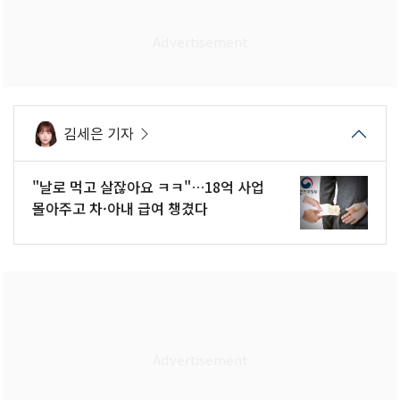
김세은 기자
"날로 먹고 살잖아요 ㅋㅋ"…18억 사업
몰아주고 차·아내 급여 챙겼다