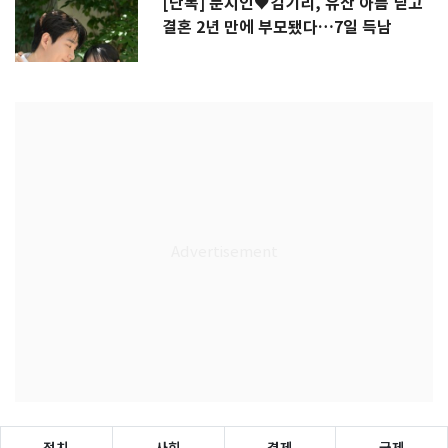
[단독] 문지인♥김기리, 유산 아픔 딛고
결혼 2년 만에 부모됐다…7일 득남
정치
사회
경제
국제