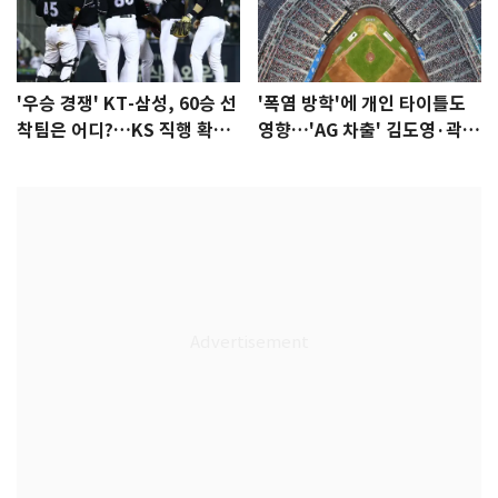
'우승 경쟁' KT-삼성, 60승 선
'폭염 방학'에 개인 타이틀도
착팀은 어디?…KS 직행 확률
영향…'AG 차출' 김도영·곽빈
77.8%
울상