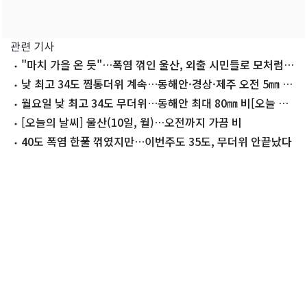
관련 기사
"마치 가을 온 듯"…폭염 꺾인 울산, 외출 시민들로 모처럼
'활기'
낮 최고 34도 찜통더위 계속…동해안·경상·제주 오전 5㎜ 비
(종합)
월요일 낮 최고 34도 무더위…동해안 최대 80㎜ 비[오늘 날
씨]
[오늘의 날씨] 울산(10일, 월)…오전까지 가끔 비
40도 폭염 한풀 꺾였지만…이번주도 35도, 무더위 안끝났다