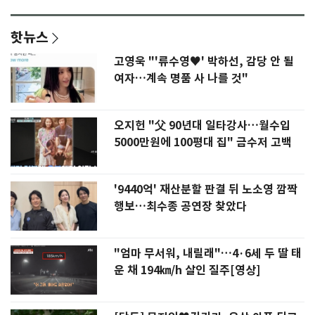
핫뉴스
고영욱 "'류수영♥' 박하선, 감당 안 될
여자…계속 명품 사 나를 것"
오지헌 "父 90년대 일타강사…월수입
5000만원에 100평대 집" 금수저 고백
'9440억' 재산분할 판결 뒤 노소영 깜짝
행보…최수종 공연장 찾았다
"엄마 무서워, 내릴래"…4·6세 두 딸 태
운 채 194㎞/h 살인 질주[영상]