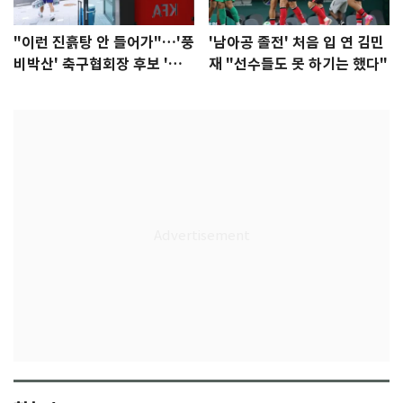
"이런 진흙탕 안 들어가"…'풍
'남아공 졸전' 처음 입 연 김민
비박산' 축구협회장 후보 '실
재 "선수들도 못 하기는 했다"
종'