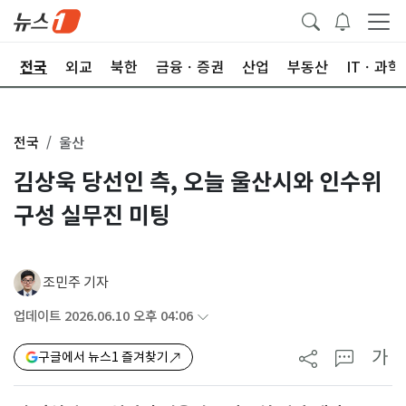
제
전국
외교
북한
금융ㆍ증권
산업
부동산
ITㆍ과학
전국
울산
김상욱 당선인 측, 오늘 울산시와 인수위
구성 실무진 미팅
조민주 기자
업데이트 2026.06.10 오후 04:06
가
구글에서 뉴스1 즐겨찾기