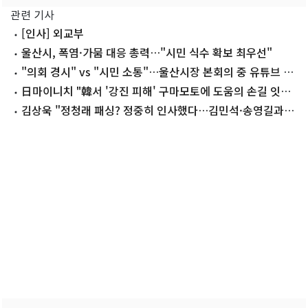
관련 기사
[인사] 외교부
울산시, 폭염·가뭄 대응 총력…"시민 식수 확보 최우선"
"의회 경시" vs "시민 소통"…울산시장 본회의 중 유튜브 댓
글 논란
日마이니치 "韓서 '강진 피해' 구마모토에 도움의 손길 잇따
라"
김상욱 "정청래 패싱? 정중히 인사했다…김민석·송영길과는
반갑게"