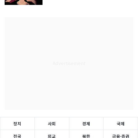
정치
사회
경제
국제
전국
외교
북한
금융·증권