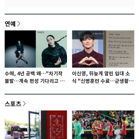
연예
수애, 4년 공백 왜…"차기작
이신영, 뒤늦게 알린 입대 소
불발…계속 편성 기다리고 있
식 "신병훈련 수료…군생활
다"
집중"
스포츠