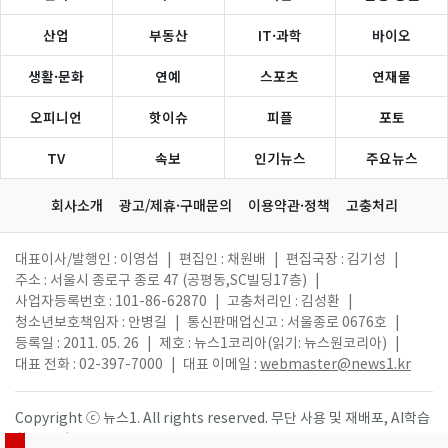
산업
부동산
IT·과학
바이오
생활·문화
연예
스포츠
연재물
오피니언
핫이슈
피플
포토
TV
속보
인기뉴스
주요뉴스
회사소개
광고/제휴·구매문의
이용약관·정책
고충처리
대표이사/발행인 : 이영섭
|
편집인 : 채원배
|
편집국장 : 김기성
|
주소 : 서울시 종로구 종로 47 (공평동,SC빌딩17층)
|
사업자등록번호 : 101-86-62870
|
고충처리인 : 김성환
|
청소년보호책임자 : 안병길
|
통신판매업신고 : 서울종로 0676호
|
등록일 : 2011. 05. 26
|
제호 : 뉴스1코리아(읽기: 뉴스원코리아)
|
대표 전화 : 02-397-7000
|
대표 이메일 :
webmaster@news1.kr
Copyright ⓒ 뉴스1. All rights reserved. 무단 사용 및 재배포, AI학습
활용 금지.