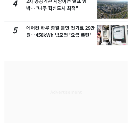
2차 공공기관 지방이전 발표 임
4
박…"나주 혁신도시 최적"
에어컨 하루 종일 틀면 전기료 29만
5
원…450kWh 넘으면 '요금 폭탄'