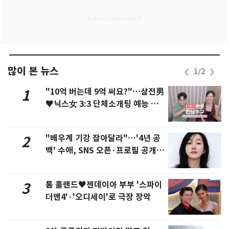
많이 본 뉴스
1
/
2
"10억 버는데 9억 써요?"…삼전男
1
♥닉스女 3:3 단체소개팅 예능 화
제
"배우계 기강 잡아달라"…'4년 공
2
백' 수애, SNS 오픈·프로필 공개
화제
톰 홀랜드♥젠데이아 부부 '스파이
3
더맨4'·'오디세이'로 극장 장악