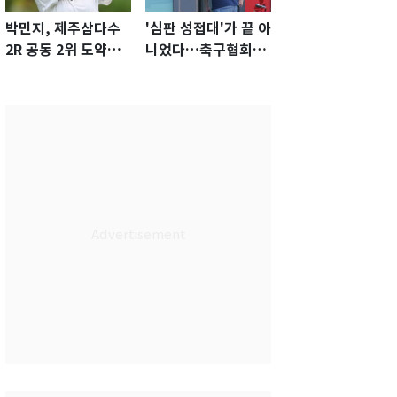
박민지, 제주삼다수
'심판 성접대'가 끝 아
2R 공동 2위 도약…
니었다…축구협회장
통산 최다 21승 신기
출장에 부인 3회 동반
록 도전
'펑펑'