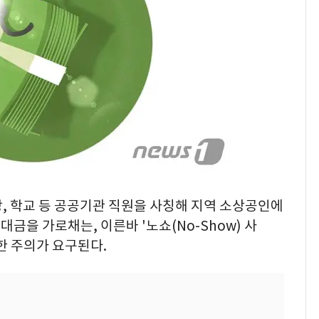
"캐리비안 베이 여자 탈
7
의실에 남자가 있어
요"…경찰 수사
[단독]중수청 가는 검찰
8
수사관 경력 합산 추
진…법무사·집행관 '혜
택' 유지
전남광주 화정역 인근서
9
교통사고로 40대 심정
지…6명 부상
소방, 학교 등 공공기관 직원을 사칭해 지역 소상공인에
축구협회, 외국인 심판
10
대금을 가로채는, 이른바 '노쇼(No-Show) 사
들 10여명 대상 '성 접
한 주의가 요구된다.
대' 의혹…월드컵·올림
픽 예선 등