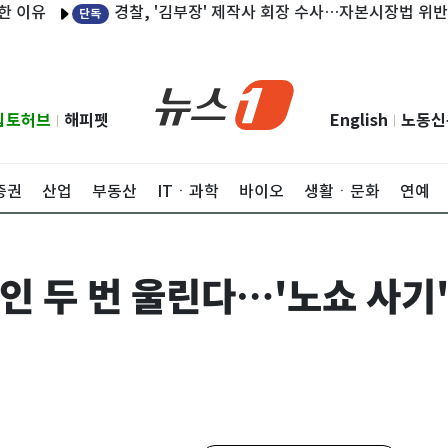
경찰, '김부장' 제작사 회장 수사…자본시장법 위반 의혹
단독
립토허브
해피펫
English
노동신
|
|
증권
산업
부동산
ITㆍ과학
바이오
생활ㆍ문화
연예
인 두 번 울린다…'노쇼 사기