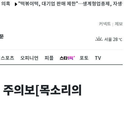
"떡볶이떡, 대기업 판매 제한"…생계형업종제, 자생력 확보 지원
커넥트
제보
|
제주
29
℃
문
서울
28
℃
부산
28
℃
스포츠
오피니언
피플
포토
TV
대구
29
℃
인천
30
℃
' 주의보[목소리의
광주
27
℃
대전
27
℃
울산
28
℃
강릉
27
℃
제주
29
℃