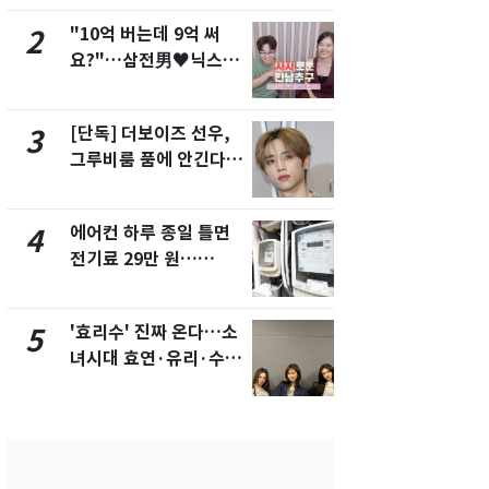
"10억 버는데 9억 써
"캐리비안 
2
7
요?"…삼전男♥닉스女
의실에 남자
3:3 단체소개팅 예능 화
요"…경찰 
제
[단독] 더보이즈 선우,
[단독]중수
3
8
그루비룸 품에 안긴다…
수사관 경력
앳에어리어와 전속계약
진…법무사·
택' 유지
에어컨 하루 종일 틀면
전남광주 화
4
9
전기료 29만 원…
교통사고로 
450kWh 넘으면 '요금
지…6명 부
폭탄'
'효리수' 진짜 온다…소
축구협회, 
5
10
녀시대 효연·유리·수영
들 10여명 대
유닛 출격 [N이슈]
대' 의혹…
픽 예선 등