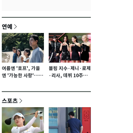
연예
여름엔 '호프', 가을
블핑 지수·제니·로제
엔 '가능한 사랑'…국
·리사, 데뷔 10주년
제영화제 수상 기대
이벤트 '완전체' 참석
감 [N이슈]
확정…기대감 UP
스포츠