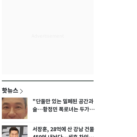
핫뉴스
"단둘만 있는 밀폐된 공간과
술…황정민 폭로녀는 두가지
에 집착했다"
서장훈, 28억에 산 강남 건물