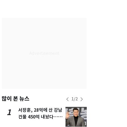
서울
28
℃
부산
28
℃
대구
29
℃
인천
30
℃
광주
27
℃
대전
27
℃
울산
28
℃
강릉
27
℃
제주
29
℃
많이 본 뉴스
1
/
2
서장훈, 28억에 산 강남
13호 태풍 '
1
6
건물 450억 내놨다…세
키나와·가고
후 차익 280억 '잭팟'
근…26만명