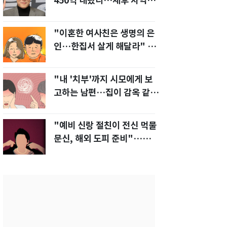
450억 내놨다…세후 차익
280억 '잭팟'
"이혼한 여사친은 생명의 은
인…한집서 살게 해달라" 남
편 요구에 '절망'
"내 '치부'까지 시모에게 보
고하는 남편…집이 감옥 같
다" 아내 고통
"예비 신랑 절친이 전신 먹물
문신, 해외 도피 준비"…예비
신부 '혼란'