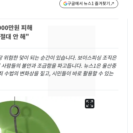
구글에서 뉴스1 즐겨찾기
000만원 피해
절대 안 해"
장 위험한 덫이 되는 순간이 있습니다. 보이스피싱 조직은
며 사람들의 불안과 조급함을 파고듭니다. 뉴스1은 울산중
죄 수법의 변화상을 짚고, 시민들이 바로 활용할 수 있는
13호 태풍 '돌핀' 日오
6
키나와·가고시마현 접
근…26만명 대피령