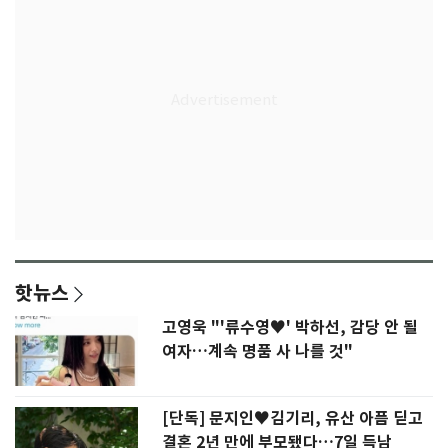
핫뉴스
고영욱 "'류수영♥' 박하선, 감당 안 될
여자…계속 명품 사 나를 것"
[단독] 문지인♥김기리, 유산 아픔 딛고
결혼 2년 만에 부모됐다…7일 득남