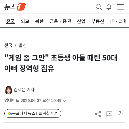
제
전국
외교
북한
금융ㆍ증권
산업
부동산
ITㆍ과학
전국
울산
"게임 좀 그만" 초등생 아들 때린 50대
아빠 징역형 집유
김세은 기자
업데이트 2026.06.07 오전 10:49
가
구글에서 뉴스1 즐겨찾기