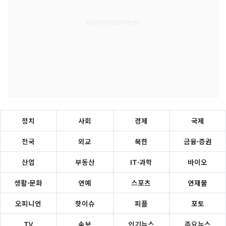
정치
사회
경제
국제
전국
외교
북한
금융·증권
산업
부동산
IT·과학
바이오
생활·문화
연예
스포츠
연재물
오피니언
핫이슈
피플
포토
TV
속보
인기뉴스
주요뉴스