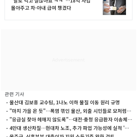
"날로 먹고 살잖아요 ㅋㅋ"…18억 사업
몰아주고 차·아내 급여 챙겼다
관련 기사
울산대 김보흥 교수팀, 1나노 이하 물질 이동 원리 규명
"마치 가을 온 듯"…폭염 꺾인 울산, 외출 시민들로 모처럼
'활기'
"응급실 찾아 헤매지 않도록"…대전·충청 응급환자 이송체
계 점검
4만대 생산차질…현대차 노조, 추가 파업 가능성에 실적 '빨
간불'
울주군, 신혼부부 대출이자 지원 소득기준 완화 검토