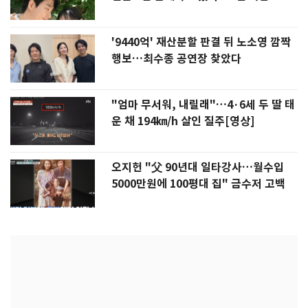
'9440억' 재산분할 판결 뒤 노소영 깜짝
행보…최수종 공연장 찾았다
"엄마 무서워, 내릴래"…4·6세 두 딸 태
운 채 194㎞/h 살인 질주[영상]
오지헌 "父 90년대 일타강사…월수입
5000만원에 100평대 집" 금수저 고백