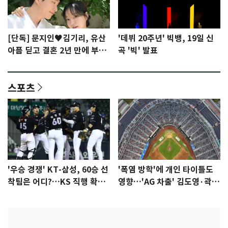
[단독] 문지인♥김기리, 유산
'데뷔 20주년' 빅뱅, 19일 신
아픔 딛고 결혼 2년 만에 부모
곡 '빅' 발표
됐다…7일 득남
스포츠
'우승 경쟁' KT-삼성, 60승 선
'폭염 방학'에 개인 타이틀도
착팀은 어디?…KS 직행 확률
영향…'AG 차출' 김도영·곽빈
77.8%
울상