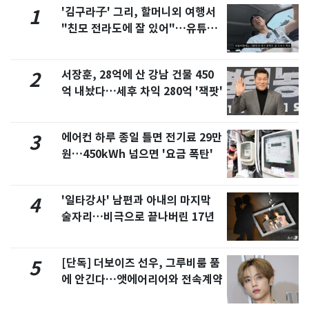
'김구라子' 그리, 할머니외 여행서
1
"친모 전라도에 잘 있어"…유튜브
서 언급
서장훈, 28억에 산 강남 건물 450
2
억 내놨다…세후 차익 280억 '잭팟'
에어컨 하루 종일 틀면 전기료 29만
3
원…450kWh 넘으면 '요금 폭탄'
'일타강사' 남편과 아내의 마지막
4
술자리…비극으로 끝나버린 17년
[단독] 더보이즈 선우, 그루비룸 품
5
에 안긴다…앳에어리어와 전속계약