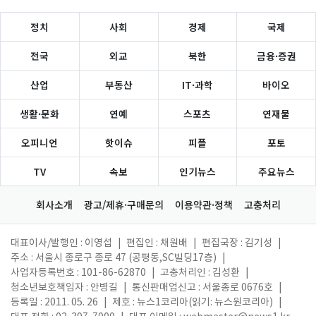
정치
사회
경제
국제
전국
외교
북한
금융·증권
산업
부동산
IT·과학
바이오
생활·문화
연예
스포츠
연재물
오피니언
핫이슈
피플
포토
TV
속보
인기뉴스
주요뉴스
회사소개
광고/제휴·구매문의
이용약관·정책
고충처리
대표이사/발행인 : 이영섭
|
편집인 : 채원배
|
편집국장 : 김기성
|
주소 : 서울시 종로구 종로 47 (공평동,SC빌딩17층)
|
사업자등록번호 : 101-86-62870
|
고충처리인 : 김성환
|
청소년보호책임자 : 안병길
|
통신판매업신고 : 서울종로 0676호
|
등록일 : 2011. 05. 26
|
제호 : 뉴스1코리아(읽기: 뉴스원코리아)
|