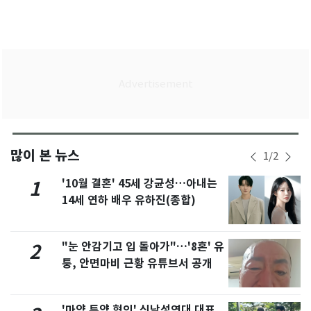
많이 본 뉴스
1
/
2
'10월 결혼' 45세 강균성…아내는
1
14세 연하 배우 유하진(종합)
"눈 안감기고 입 돌아가"…'8혼' 유
2
퉁, 안면마비 근황 유튜브서 공개
'마약 투약 혐의' 신남성연대 대표