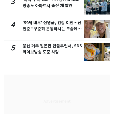
3
영종도 아파트서 숨진 채 발견
'99세 배우' 신영균, 건강 여전…신
4
현준 "꾸준히 운동하시는 모습에 큰
자극"
용산 거주 일본인 인플루언서, SNS
5
라이브방송 도중 사망