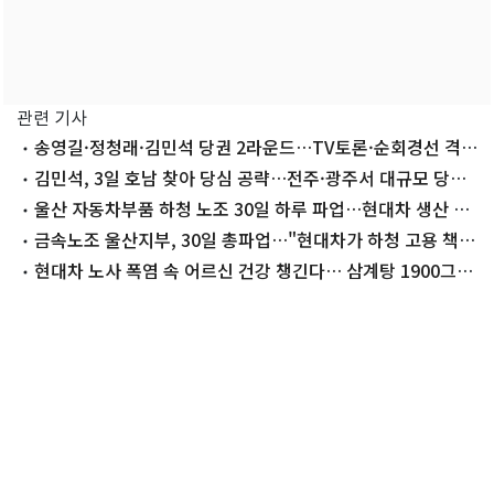
관련 기사
송영길·정청래·김민석 당권 2라운드…TV토론·순회경선 격
돌
김민석, 3일 호남 찾아 당심 공략…전주·광주서 대규모 당원
콘서트
울산 자동차부품 하청 노조 30일 하루 파업…현대차 생산 차
질 없어
금속노조 울산지부, 30일 총파업…"현대차가 하청 고용 책임
져야"
현대차 노사 폭염 속 어르신 건강 챙긴다… 삼계탕 1900그릇
전달