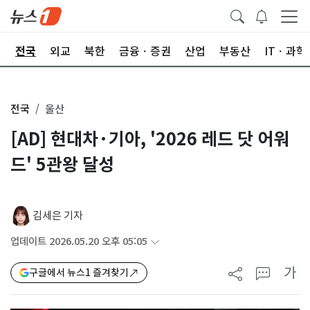
제
전국
외교
북한
금융ㆍ증권
산업
부동산
ITㆍ과학
전국
울산
[AD] 현대차·기아, '2026 레드 닷 어워
드' 5관왕 달성
김세은 기자
업데이트 2026.05.20 오후 05:05
가
구글에서 뉴스1 즐겨찾기