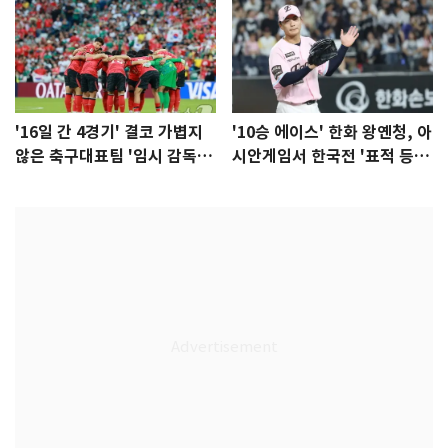
'16일 간 4경기' 결코 가볍지
'10승 에이스' 한화 왕옌청, 아
않은 축구대표팀 '임시 감독'
시안게임서 한국전 '표적 등
무게
판' 가능성