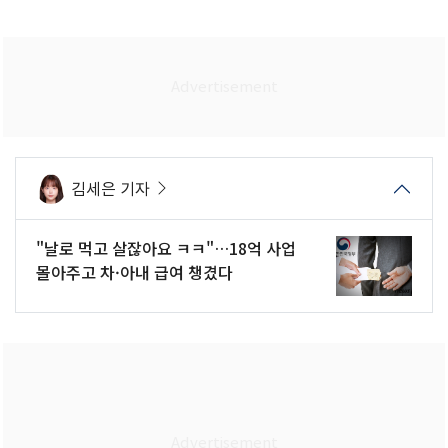
김세은 기자
"날로 먹고 살잖아요 ㅋㅋ"…18억 사업
몰아주고 차·아내 급여 챙겼다