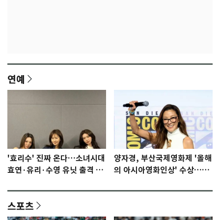
연예
'효리수' 진짜 온다…소녀시대
양자경, 부산국제영화제 '올해
효연·유리·수영 유닛 출격 [N
의 아시아영화인상' 수상…15
이슈]
년만에 부산 온다
스포츠