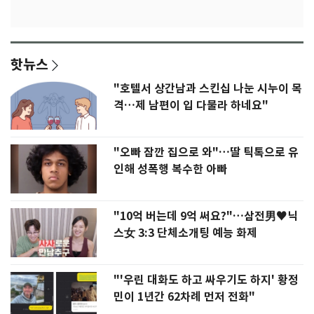
핫뉴스
"호텔서 상간남과 스킨십 나눈 시누이 목
격…제 남편이 입 다물라 하네요"
"오빠 잠깐 집으로 와"…딸 틱톡으로 유
인해 성폭행 복수한 아빠
"10억 버는데 9억 써요?"…삼전男♥닉
스女 3:3 단체소개팅 예능 화제
"'우린 대화도 하고 싸우기도 하지' 황정
민이 1년간 62차례 먼저 전화"