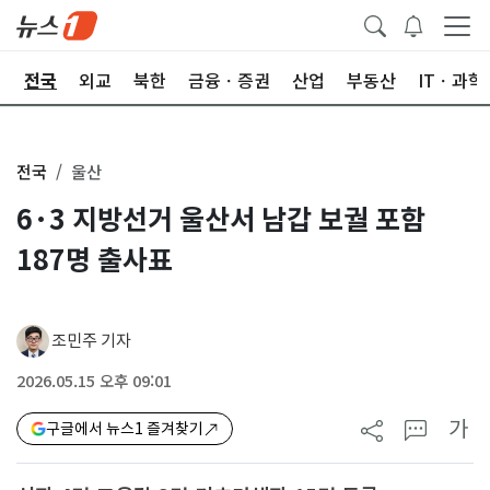
제
전국
외교
북한
금융ㆍ증권
산업
부동산
ITㆍ과학
전국
울산
6·3 지방선거 울산서 남갑 보궐 포함
187명 출사표
조민주 기자
2026.05.15 오후 09:01
가
구글에서 뉴스1 즐겨찾기