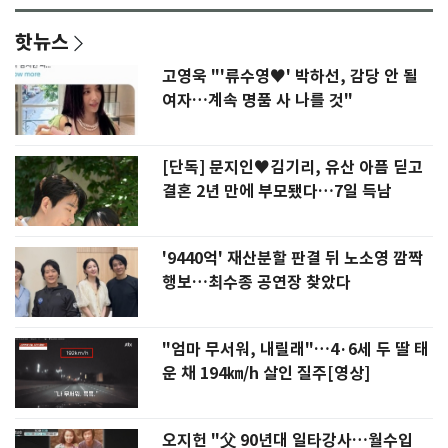
핫뉴스
고영욱 "'류수영♥' 박하선, 감당 안 될
여자…계속 명품 사 나를 것"
[단독] 문지인♥김기리, 유산 아픔 딛고
결혼 2년 만에 부모됐다…7일 득남
'9440억' 재산분할 판결 뒤 노소영 깜짝
행보…최수종 공연장 찾았다
"엄마 무서워, 내릴래"…4·6세 두 딸 태
운 채 194㎞/h 살인 질주[영상]
오지헌 "父 90년대 일타강사…월수입