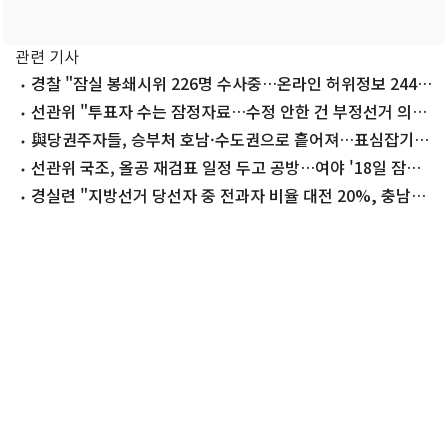
관련 기사
경찰 "잠실 봉쇄시위 226명 수사중…온라인 허위정보 244건
차단"
선관위 "투표자 수는 잠정자료…수정 안한 건 부정선거 의혹
때문"
與당권주자들, 승부처 호남·수도권으로 흩어져…표심잡기
총력
선관위 국조, 올공 재검표 일정 두고 공방…여야 '18일 잠정
합의' 신경전
경실련 "지방선거 당선자 중 전과자 비율 대전 20%, 충남
29%"