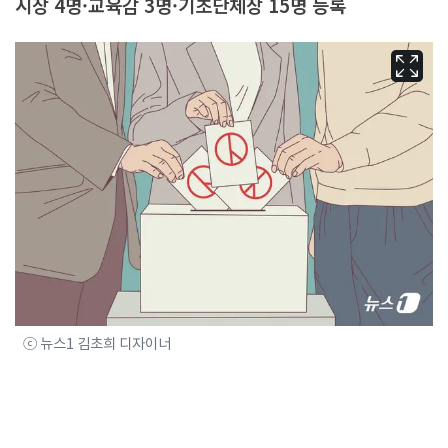
시장 4명·교육감 3명·기초단체장 15명 등록
ⓒ 뉴스1 김초희 디자이너