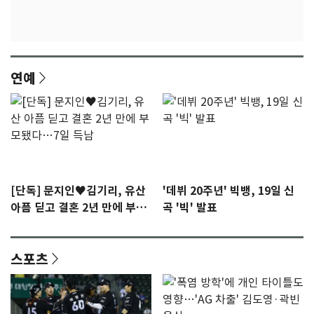
연예
[단독] 문지인♥김기리, 유산
'데뷔 20주년' 빅뱅, 19일 신
아픔 딛고 결혼 2년 만에 부모
곡 '빅' 발표
됐다…7일 득남
스포츠