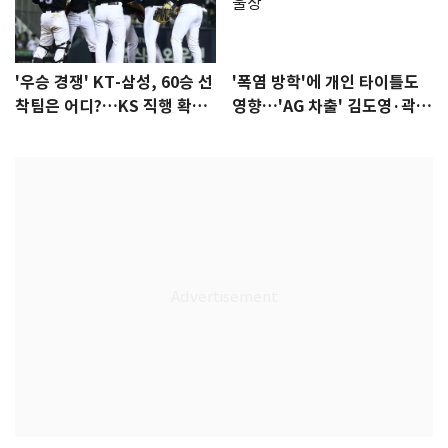
'우승 경쟁' KT-삼성, 60승 선
'폭염 방학'에 개인 타이틀도
착팀은 어디?…KS 직행 확률
영향…'AG 차출' 김도영·곽빈
77.8%
울상