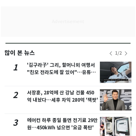
많이 본 뉴스
1
/
2
'김구라子' 그리, 할머니외 여행서
1
"친모 전라도에 잘 있어"…유튜브
서 언급
서장훈, 28억에 산 강남 건물 450
2
억 내놨다…세후 차익 280억 '잭팟'
에어컨 하루 종일 틀면 전기료 29만
3
원…450kWh 넘으면 '요금 폭탄'