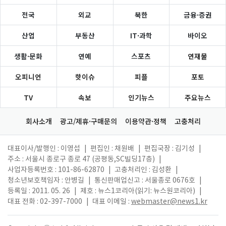
전국
외교
북한
금융·증권
산업
부동산
IT·과학
바이오
생활·문화
연예
스포츠
연재물
오피니언
핫이슈
피플
포토
TV
속보
인기뉴스
주요뉴스
회사소개
광고/제휴·구매문의
이용약관·정책
고충처리
대표이사/발행인 : 이영섭
|
편집인 : 채원배
|
편집국장 : 김기성
|
주소 : 서울시 종로구 종로 47 (공평동,SC빌딩17층)
|
사업자등록번호 : 101-86-62870
|
고충처리인 : 김성환
|
청소년보호책임자 : 안병길
|
통신판매업신고 : 서울종로 0676호
|
등록일 : 2011. 05. 26
|
제호 : 뉴스1코리아(읽기: 뉴스원코리아)
|
대표 전화 : 02-397-7000
|
대표 이메일 :
webmaster@news1.kr