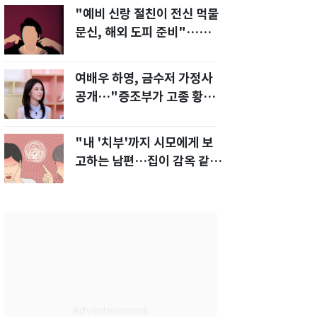
"예비 신랑 절친이 전신 먹물
문신, 해외 도피 준비"…예비
신부 '혼란'
여배우 하영, 금수저 가정사
공개…"증조부가 고종 황제
주치의"
"내 '치부'까지 시모에게 보
고하는 남편…집이 감옥 같
다" 아내 고통