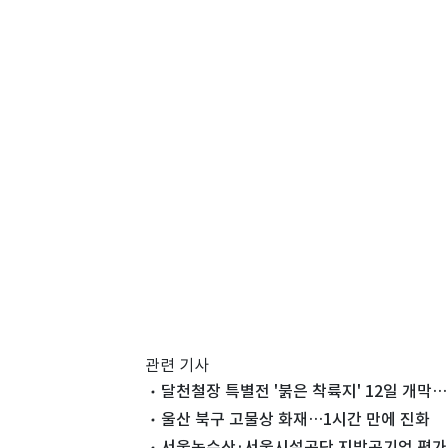
관련 기사
달천철장 특별전 '붉은 착륙지' 12일 개
울산 북구 고물상 화재…1시간 만에 진화
서울농수산·서울시설공단 지방공기업 평가 '