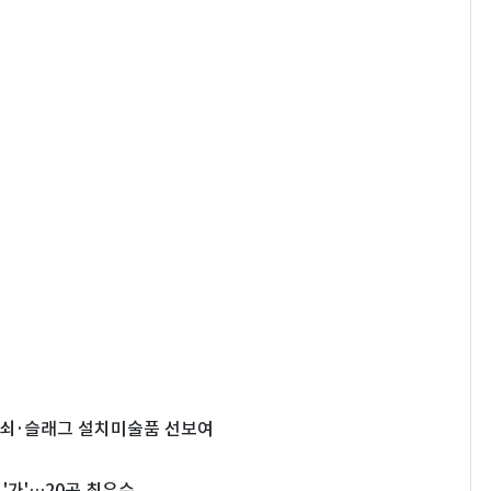
막…쇠·슬래그 설치미술품 선보여
가'…20곳 최우수