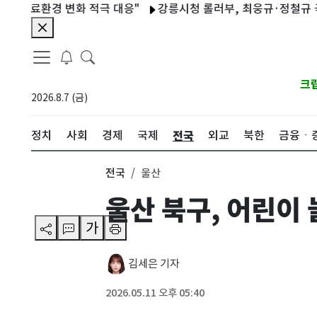
료환경 변화 적극 대응"
강릉시청 롤러부, 최웅규·정철규 국가대
크
2026.8.7 (금)
전국
정치
사회
경제
국제
외교
북한
금융ㆍ
전국
울산
울산 북구, 어린이 
가
김세은 기자
2026.05.11 오후 05:40