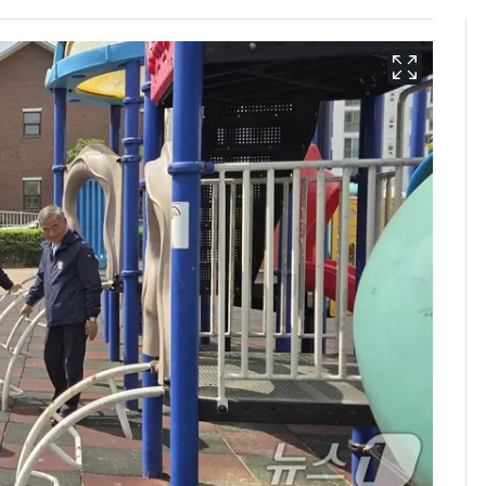
"캐리비안 베이 여자 탈
6
의실에 남자가 있어
요"…경찰 수사
13호 태풍 '돌핀' 日오
7