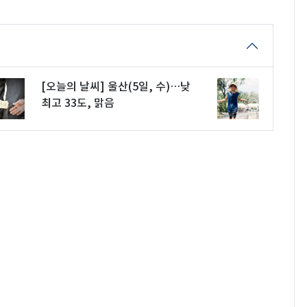
[오늘의 날씨] 울산(5일, 수)…낮
최고 33도, 맑음