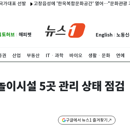
표 선발
고창읍성에 '한옥복합문화공간' 열어…"문화관광 거점 역
립토허브
해피펫
English
노동신
|
|
증권
산업
부동산
ITㆍ과학
바이오
생활ㆍ문화
연예
놀이시설 5곳 관리 상태 점검
구글에서 뉴스1 즐겨찾기