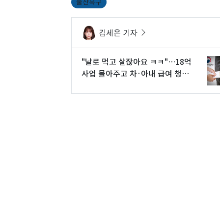
울산북구
김세은 기자
"날로 먹고 살잖아요 ㅋㅋ"…18억
사업 몰아주고 차·아내 급여 챙겼
다