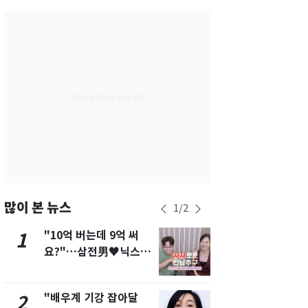
서울
36
℃
부산
34
℃
대구
39
℃
인천
37
℃
광주
37
℃
대전
36
℃
울산
33
℃
강릉
30
℃
많이 본 뉴스
1
/
2
제주
33
℃
"10억 버는데 9억 써
"캐리비안 
1
6
요?"…삼전男♥닉스女
의실에 남자
3:3 단체소개팅 예능 화
요"…경찰 
제
"배우계 기강 잡아달
13호 태풍 '
2
7