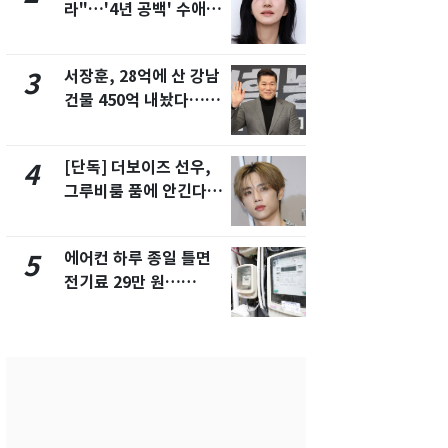
라"…'4년 공백' 수애,
키나와·가고
SNS 오픈·프로필 공개
근…26만명
화제
서장훈, 28억에 산 강남
축구협회, 
3
8
건물 450억 내놨다…세
들 10여명 대
후 차익 280억 '잭팟'
대' 의혹…
픽 예선 등
[단독] 더보이즈 선우,
전남광주 화
4
9
그루비룸 품에 안긴다…
교통사고로 
앳에어리어와 전속계약
지…6명 부
에어컨 하루 종일 틀면
美 상원 클
5
10
전기료 29만 원…
리 난항…민
450kWh 넘으면 '요금
·AML 보완
폭탄'