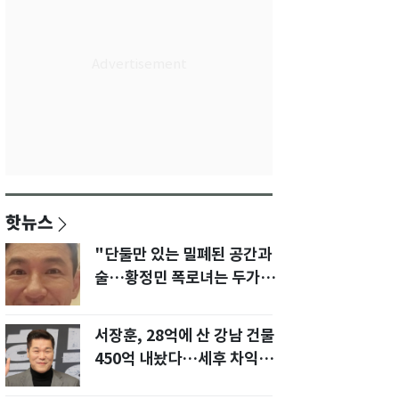
핫뉴스
"단둘만 있는 밀폐된 공간과
술…황정민 폭로녀는 두가지
에 집착했다"
서장훈, 28억에 산 강남 건물
450억 내놨다…세후 차익
280억 '잭팟'