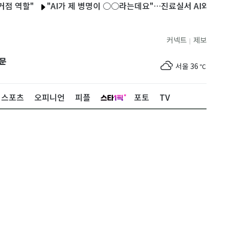
할"
"AI가 제 병명이 ○○라는데요"…진료실서 AI와 싸우는 의
커넥트
제보
|
제주
33
℃
문
서울
36
℃
부산
34
℃
스포츠
오피니언
피플
포토
TV
대구
39
℃
인천
37
℃
광주
37
℃
대전
36
℃
울산
33
℃
강릉
30
℃
제주
33
℃