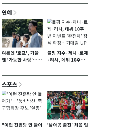
연예
여름엔 '호프', 가을
블핑 지수·제니·로제
엔 '가능한 사랑'…국
·리사, 데뷔 10주년
제영화제 수상 기대
이벤트 '완전체' 참석
감 [N이슈]
확정…기대감 UP
스포츠
"이런 진흙탕 안 들어
'남아공 졸전' 처음 입