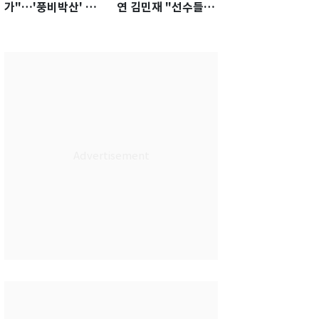
가"…'풍비박산' 축
연 김민재 "선수들도
구협회장 후보 '실종'
못 하기는 했다"