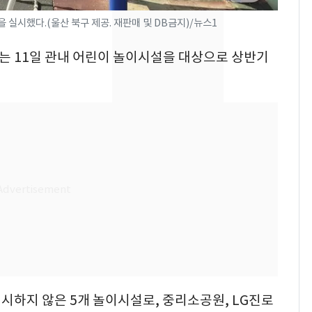
키나와·가고시마현 접
근…26만명 대피령
실시했다.(울산 북구 제공. 재판매 및 DB금지)/뉴스1
축구협회, 외국인 심판
8
구는 11일 관내 어린이 놀이시설을 대상으로 상반기
들 10여명 대상 '성 접
대' 의혹…월드컵·올림
픽 예선 등
전남광주 화정역 인근서
9
교통사고로 40대 심정
지…6명 부상
美 상원 클래리티법 처
10
리 난항…민주당 "윤리
·AML 보완 우선"
실시하지 않은 5개 놀이시설로, 중리소공원, LG진로